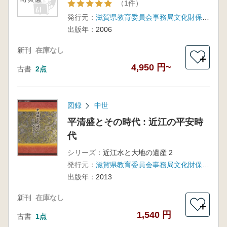
（1件）
発行元：
滋賀県教育委員会事務局文化財保護課
出版年：
2006
新刊
在庫なし
＋
4,950 円~
古書
2点
図録
中世
平清盛とその時代 : 近江の平安時
代
シリーズ：
近江水と大地の遺産 2
発行元：
滋賀県教育委員会事務局文化財保護課
出版年：
2013
新刊
在庫なし
＋
1,540 円
古書
1点