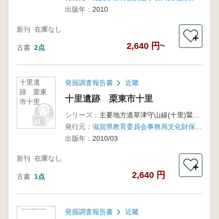
出版年：
2010
新刊
在庫なし
＋
2,640 円~
古書
2点
十里遺
発掘調査報告書
近畿
跡 栗東
十里遺跡 栗東市十里
市十里
シリーズ：
主要地方道草津守山線(十里)緊急地方道路整備事業に伴う発掘調査報告書2
発行元：
滋賀県教育委員会事務局文化財保護課・滋賀県文化財保護協会
出版年：
2010/03
新刊
在庫なし
＋
2,640 円
古書
1点
発掘調査報告書
近畿