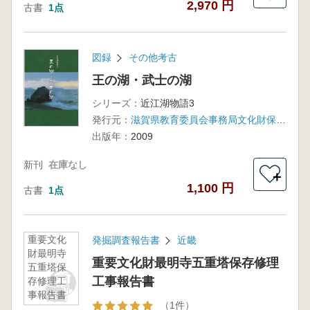
2,970 円
古書
1点
図録
その他考古
王の湖・武士の湖
シリーズ：
近江湖物語3
発行元：
滋賀県教育委員会事務局文化財保護課
出版年：
2009
新刊
在庫なし
＋
1,100 円
古書
1点
重要文化
発掘調査報告書
近畿
財最明寺
重要文化財最明寺五重塔保存修理
五重塔保
工事報告書
存修理工
事報告書
（1件）