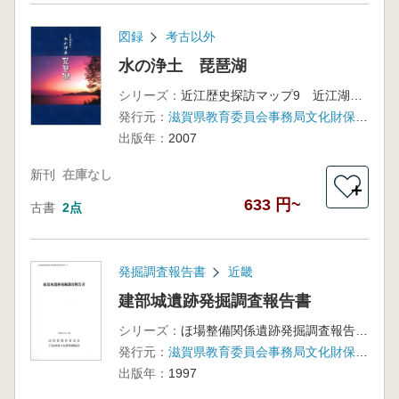
図録
考古以外
水の浄土 琵琶湖
シリーズ：
近江歴史探訪マップ9 近江湖物語1
発行元：
滋賀県教育委員会事務局文化財保護課
出版年：
2007
新刊
在庫なし
＋
633 円~
古書
2点
発掘調査報告書
近畿
建部城遺跡発掘調査報告書
シリーズ：
ほ場整備関係遺跡発掘調査報告書 24-9
発行元：
滋賀県教育委員会事務局文化財保護課、滋賀県文化財保護協会
出版年：
1997