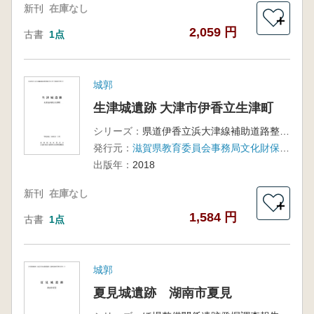
新刊
在庫なし
＋
2,059 円
古書
1点
城郭
生津城遺跡 大津市伊香立生津町
シリーズ：
県道伊香立浜大津線補助道路整備事業に伴う発掘調査報告書
発行元：
滋賀県教育委員会事務局文化財保護課、滋賀県文化財保護協会
出版年：
2018
新刊
在庫なし
＋
1,584 円
古書
1点
城郭
夏見城遺跡 湖南市夏見