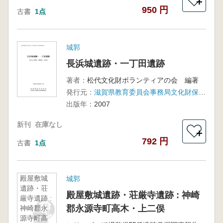
＋
950 円
古書
1点
城郭
長浜城遺跡・一丁田遺跡
著者：
松代文化財ボランティアの会 編著
発行元：
滋賀県教育委員会事務局文化財保護課、滋賀県文化財保護協会
出版年：
2007
新刊
在庫なし
＋
792 円
古書
1点
殿屋敷城
城郭
遺跡・荘
殿屋敷城遺跡・荘厳寺遺跡 : 神崎
厳寺遺跡 :
郡永源寺町高木・上二俣
神崎郡永
源寺町高