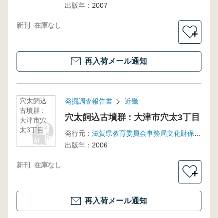
出版年：
2007
新刊
在庫なし
＋
再入荷メール通知
穴太飼込
発掘調査報告書
近畿
古墳群 :
穴太飼込古墳群 : 大津市穴太3丁目
大津市穴
太3丁目
発行元：
滋賀県教育委員会事務局文化財保護課, 滋賀県文化財保護協会
出版年：
2006
新刊
在庫なし
＋
再入荷メール通知