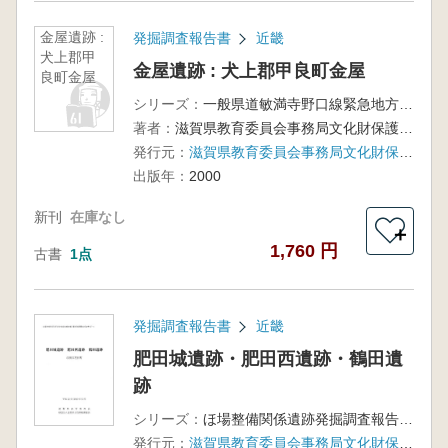
金屋遺跡 :
発掘調査報告書
近畿
犬上郡甲
金屋遺跡 : 犬上郡甲良町金屋
良町金屋
シリーズ：
一般県道敏満寺野口線緊急地方道路整備事業に伴う発掘調査報告書
著者：
滋賀県教育委員会事務局文化財保護課, 滋賀県文化財保護協会編
発行元：
滋賀県教育委員会事務局文化財保護課 : 滋賀県文化財保護協会
出版年：
2000
新刊
在庫なし
＋
1,760 円
古書
1点
発掘調査報告書
近畿
肥田城遺跡・肥田西遺跡・鶴田遺
跡
シリーズ：
ほ場整備関係遺跡発掘調査報告書 37‐1
発行元：
滋賀県教育委員会事務局文化財保護課