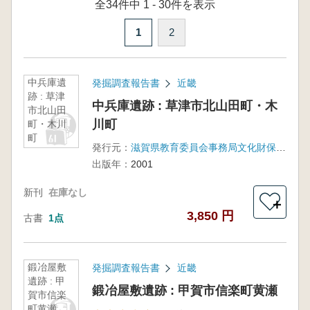
全34件中 1 - 30件を表示
1
2
中兵庫遺
発掘調査報告書
近畿
跡 : 草津
中兵庫遺跡 : 草津市北山田町・木
市北山田
川町
町・木川
町
発行元：
滋賀県教育委員会事務局文化財保護課 滋賀県文化財保護協会
出版年：
2001
新刊
在庫なし
＋
3,850 円
古書
1点
鍛冶屋敷
発掘調査報告書
近畿
遺跡 : 甲
鍛冶屋敷遺跡 : 甲賀市信楽町黄瀬
賀市信楽
町黄瀬