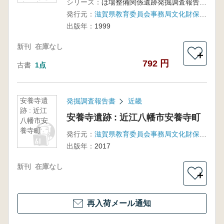
シリーズ：
ほ場整備関係遺跡発掘調査報告書26-6
木・上二
発行元：
滋賀県教育委員会事務局文化財保護課
俣
出版年：
1999
新刊
在庫なし
＋
792 円
古書
1点
安養寺遺
発掘調査報告書
近畿
跡 : 近江
安養寺遺跡 : 近江八幡市安養寺町
八幡市安
養寺町
発行元：
滋賀県教育委員会事務局文化財保護課 滋賀県文化財保護協会
出版年：
2017
新刊
在庫なし
＋
再入荷メール通知