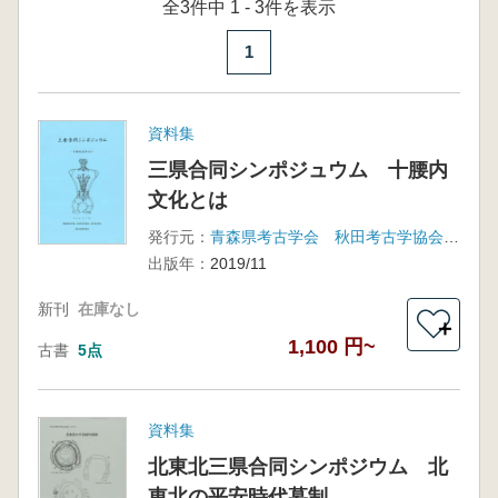
全3件中 1 - 3件を表示
1
資料集
三県合同シンポジュウム 十腰内
文化とは
発行元：
青森県考古学会 秋田考古学協会 岩手考古学会
出版年：
2019/11
新刊
在庫なし
＋
1,100 円~
古書
5点
資料集
北東北三県合同シンポジウム 北
東北の平安時代墓制