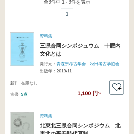
全3件中 1 - 3件を表示
1
資料集
三県合同シンポジュウム 十腰内
文化とは
発行元：
青森県考古学会 秋田考古学協会 岩手考古学会
出版年：
2019/11
新刊
在庫なし
＋
1,100 円~
古書
5点
資料集
北東北三県合同シンポジウム 北
東北の平安時代墓制