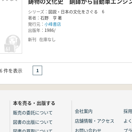
鋳物の文化史 銅鐸から自動車エンジ
シリーズ：
図説・日本の文化をさぐる 6
著者：
石野 亨 著
発行元：
小峰書店
出版年：
1986/
新刊
在庫なし
- 6 件を表示
1
本を売る・出版する
会社案内
採
販売の委託について
店舗情報・アクセス
よ
図書の出版について
お問い合わせ
プ
図書の買取について