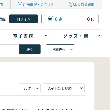
内
店舗情報・アクセス
よくある質問
0
0
登録
点
円
電子書籍
グッズ・他
詳細検索