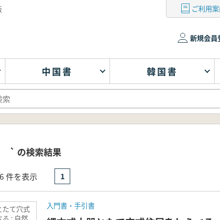
ご利用案
版
新規会員
中国書
韓国書
 ` の検索結果
- 6 件を表示
1
入門書・手引書
とたて穴式
る : 自然