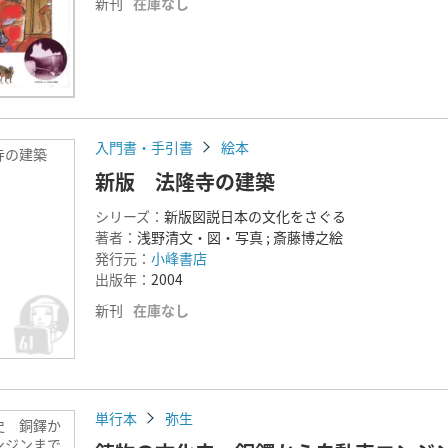
新刊
在庫なし
入門書・手引書
絵本
寺の建築
新版 法隆寺の建築
シリーズ：
新版図説日本の文化をさぐる
著者：
浅野清文・図・写真 ; 斎藤博之絵
発行元：
小峰書店
出版年：
2004
新刊
在庫なし
単行本
弥生
史 銅鐸か
ンジンまで