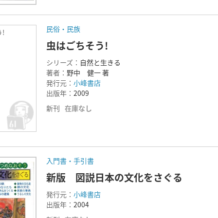
民俗・民族
う!
虫はごちそう!
シリーズ：
自然と生きる
著者：
野中 健一 著
発行元：
小峰書店
出版年：
2009
新刊
在庫なし
入門書・手引書
新版 図説日本の文化をさぐる
発行元：
小峰書店
出版年：
2004