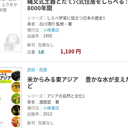
縄文式土器とたて穴式住居をしらべる 
くふうをか
8000年間
0年間
シリーズ：
しらべ学習に役立つ日本の歴史1
著者：
古川清行 監修・著
発行元：
小峰書店
出版年：
1995
新刊
在庫なし
1,100 円
古書
1点
民俗・民族
米からみる東アジア 豊かな水が支え
ど
シリーズ：
アジアの自然と文化1
著者：
渡部武 著
発行元：
小峰書店
出版年：
2012
新刊
在庫なし