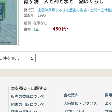
霞ヶ浦 人と神と水と 湖のくらし
発行元：
上高津貝塚ふるさと歴史の広場・土浦市立博物
出版年：
1995
新刊
在庫なし
480 円~
古書
3点
- 1 件を表示
1
本を売る・出版する
会社案内
採
販売の委託について
店舗情報・アクセス
よ
図書の出版について
お問い合わせ
プ
図書の買取について