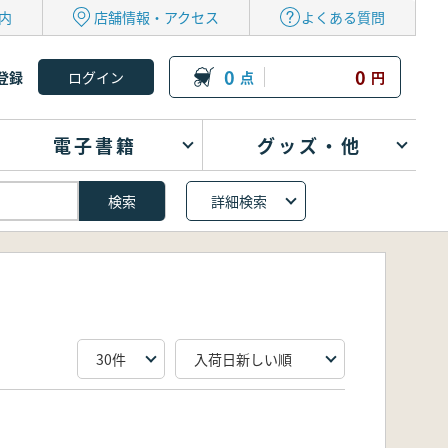
内
店舗情報・アクセス
よくある質問
0
0
登録
点
円
電子書籍
グッズ・他
詳細検索