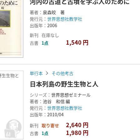
河内の古道と古墳を学ぶ人のために
著者：
泉森皎 著
発行元：
世界思想社教学社
出版年：
2006
新刊
在庫なし
1,540 円
古書
1点
単行本
その他考古
野生生物と
日本列島の野生生物と人
シリーズ：
世界思想ゼミナール
著者：
池谷 和信 編
発行元：
世界思想社教学社
出版年：
2010/04
2,640 円
新刊
取り寄せ
1,980 円
古書
1点