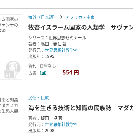
海外（日本語）
アフリカ・中東
ーム国家の
ヴァンナの
牧畜イスラーム国家の人類学 サヴァ
と救済
シリーズ：
世界思想ゼミナール
著者：
嶋田 義仁 著
発行元：
世界思想社教学社
出版年：
1995
新刊
在庫なし
554 円
古書
1点
民俗・民族
技術と知識
マダガスカ
海を生きる技術と知識の民族誌 マダ
の生態人類
著者：
飯田 卓 著
発行元：
世界思想社教学社
出版年：
2008