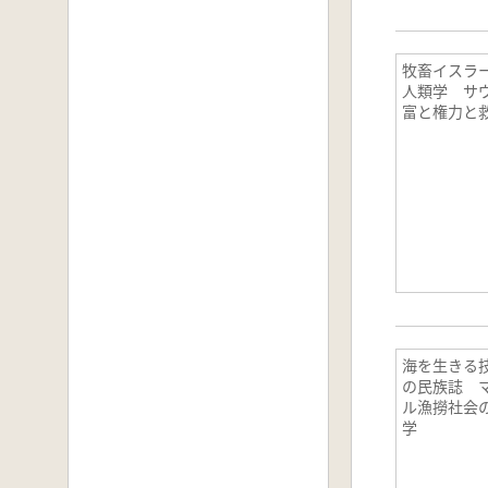
牧畜イスラ
人類学 サ
富と権力
海を生きる
の民族誌 
ル漁撈社会
学