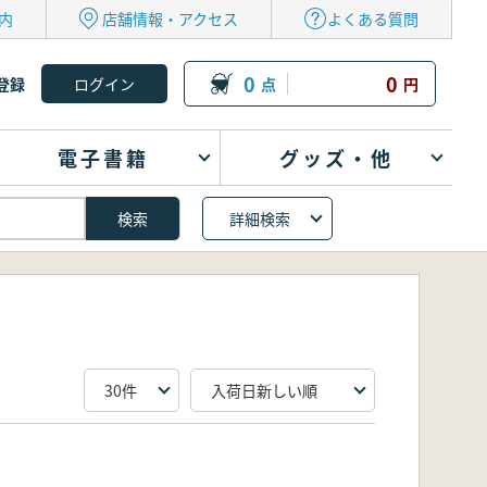
内
店舗情報・アクセス
よくある質問
0
0
登録
点
円
電子書籍
グッズ・他
詳細検索