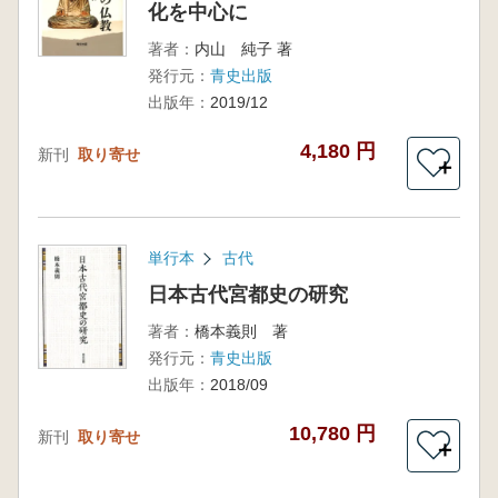
化を中心に
著者：
内山 純子 著
発行元：
青史出版
出版年：
2019/12
4,180 円
新刊
取り寄せ
＋
単行本
古代
日本古代宮都史の研究
著者：
橋本義則 著
発行元：
青史出版
出版年：
2018/09
10,780 円
新刊
取り寄せ
＋