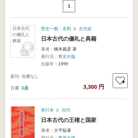
1
日本古代
歴史一般・史料
古代史
の儀礼と
日本古代の儀礼と典籍
典籍
著者：
橋本義彦 著
発行元：
青史出版
出版年：
1999
新刊
在庫なし
＋
3,300 円
古書
1点
単行本
古代
日本古代の王権と国家
著者：
大平聡著
発行元：
青史出版