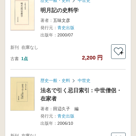
歴史一般・史料
中世史
明月記の史料学
著者：
五味文彦
発行元：
青史出版
出版年：
2000/07
新刊
在庫なし
＋
2,200 円
古書
1点
歴史一般・史料
中世史
法名で引く忌日索引 : 中世僧侶・
在家者
著者：
田辺久子 編
発行元：
青史出版
出版年：
2006/10
新刊
在庫なし