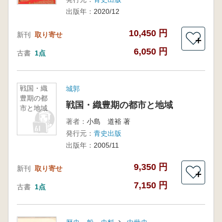
出版年：
2020/12
10,450 円
新刊
取り寄せ
＋
6,050 円
古書
1点
戦国・織
城郭
豊期の都
戦国・織豊期の都市と地域
市と地域
著者：
小島 道裕 著
発行元：
青史出版
出版年：
2005/11
9,350 円
新刊
取り寄せ
＋
7,150 円
古書
1点