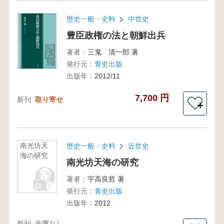
歴史一般・史料
中世史
豊臣政権の法と朝鮮出兵
著者：
三鬼 清一郎 著
発行元：
青史出版
出版年：
2012/11
7,700 円
新刊
取り寄せ
＋
南光坊天
歴史一般・史料
近世史
海の研究
南光坊天海の研究
著者：
宇高良哲 著
発行元：
青史出版
出版年：
2012
新刊
在庫なし