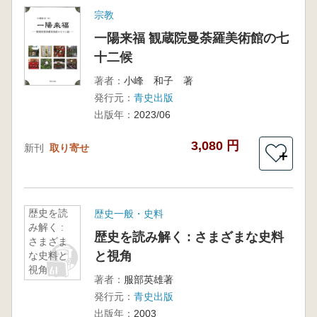
宗教
一陽来福 観蔵院曼荼羅美術館の七
十二候
著者：
小峰 和子 著
発行元：
青史出版
出版年：
2023/06
3,080 円
新刊
取り寄せ
＋
歴史を読
歴史一般・史料
み解く :
歴史を読み解く : さまざまな史料
さまざま
と視角
な史料と
視角
著者：
服部英雄著
発行元：
青史出版
出版年：
2003