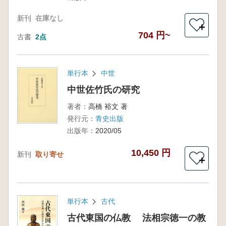
新刊
在庫なし
＋
704 円~
古書
2点
単行本
中世
中世佐竹氏の研究
著者：
高橋 裕文 著
発行元：
青史出版
出版年：
2020/05
10,450 円
新刊
取り寄せ
＋
単行本
古代
古代東国の仏教 法相宗徳一の教