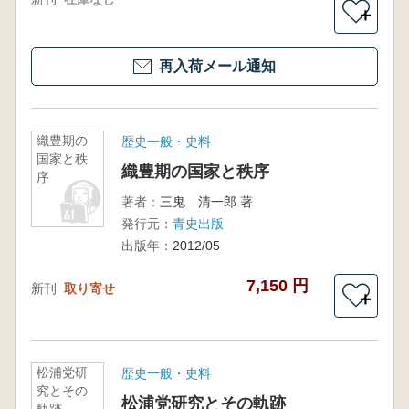
＋
再入荷メール通知
織豊期の
歴史一般・史料
国家と秩
織豊期の国家と秩序
序
著者：
三鬼 清一郎 著
発行元：
青史出版
出版年：
2012/05
7,150 円
新刊
取り寄せ
＋
松浦党研
歴史一般・史料
究とその
松浦党研究とその軌跡