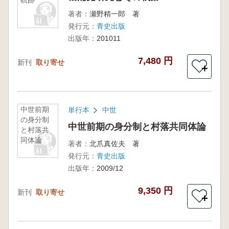
軌跡
著者：
瀬野精一郎 著
発行元：
青史出版
出版年：
201011
7,480 円
新刊
取り寄せ
＋
中世前期
単行本
中世
の身分制
中世前期の身分制と村落共同体論
と村落共
同体論
著者：
北爪真佐夫 著
発行元：
青史出版
出版年：
2009/12
9,350 円
新刊
取り寄せ
＋