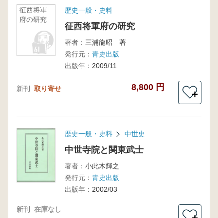
征西将軍
歴史一般・史料
府の研究
征西将軍府の研究
著者：
三浦龍昭 著
発行元：
青史出版
出版年：
2009/11
8,800 円
新刊
取り寄せ
＋
歴史一般・史料
中世史
中世寺院と関東武士
著者：
小此木輝之
発行元：
青史出版
出版年：
2002/03
新刊
在庫なし
＋