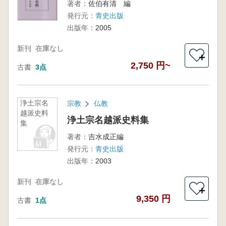
著者：
佐伯有清 編
発行元：
青史出版
出版年：
2005
新刊
在庫なし
＋
2,750 円~
古書
3点
浄土宗名
宗教
仏教
越派史料
浄土宗名越派史料集
集
著者：
吉水成正編
発行元：
青史出版
出版年：
2003
新刊
在庫なし
＋
9,350 円
古書
1点