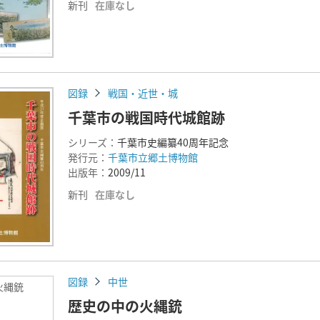
新刊
在庫なし
図録
戦国・近世・城
千葉市の戦国時代城館跡
シリーズ：
千葉市史編纂40周年記念
発行元：
千葉市立郷土博物館
出版年：
2009/11
新刊
在庫なし
図録
中世
火縄銃
歴史の中の火縄銃