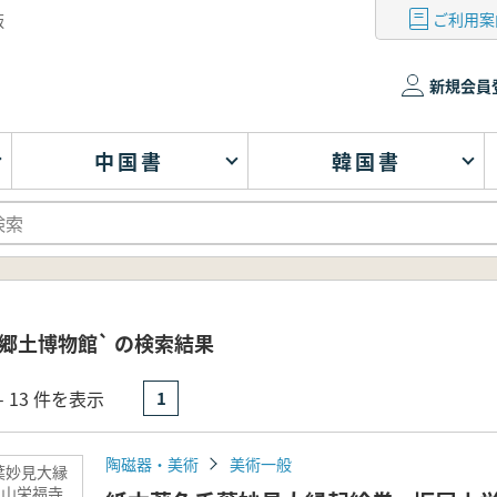
ご利用案
版
新規会員
中国書
韓国書
郷土博物館` の検索結果
- 13 件を表示
1
陶磁器・美術
美術一般
葉妙見大縁
坂尾山栄福寺