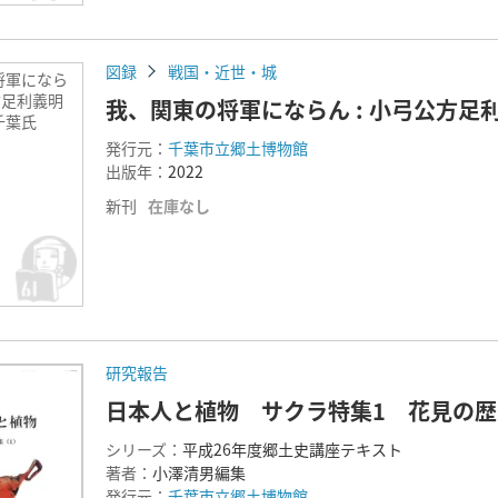
図録
戦国・近世・城
将軍になら
公方足利義明
我、関東の将軍にならん : 小弓公方足
千葉氏
発行元：
千葉市立郷土博物館
出版年：
2022
新刊
在庫なし
研究報告
日本人と植物 サクラ特集1 花見の
シリーズ：
平成26年度郷土史講座テキスト
著者：
小澤清男編集
発行元：
千葉市立郷土博物館