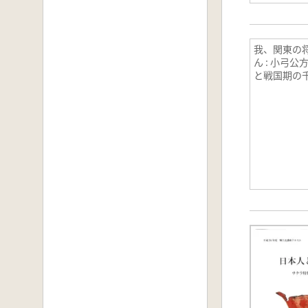
我、関東の
ん : 小弓
と戦国期の