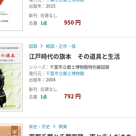
出版年：
2015
新刊
在庫なし
950 円
古書
1点
図録
戦国・近世・城
江戸時代の旗本 その道具と生活
シリーズ：
千葉市立郷土博物館特別展図録
発行元：
千葉市立郷土博物館
出版年：
2004
新刊
在庫なし
792 円
古書
1点
県史・市史
関東