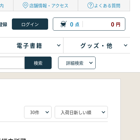
内
店舗情報・アクセス
よくある質問
0
0
登録
点
円
電子書籍
グッズ・他
詳細検索