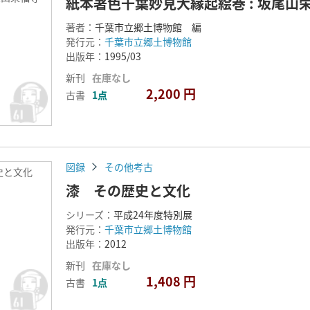
紙本著色千葉妙見大縁起絵巻 : 坂尾山
著者：
千葉市立郷土博物館 編
発行元：
千葉市立郷土博物館
出版年：
1995/03
新刊
在庫なし
2,200 円
古書
1点
図録
その他考古
史と文化
漆 その歴史と文化
シリーズ：
平成24年度特別展
発行元：
千葉市立郷土博物館
出版年：
2012
新刊
在庫なし
1,408 円
古書
1点