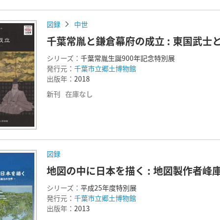
図録
中世
千葉常胤と鎌倉幕府の成立 : 東国武士
シリーズ：
千葉常胤生誕900年記念特別展
発行元：
千葉市立郷土博物館
出版年：
2018
新刊
在庫なし
図録
地図の中に日本を描く : 地図製作者峰
シリーズ：
平成25年度特別展
発行元：
千葉市立郷土博物館
出版年：
2013