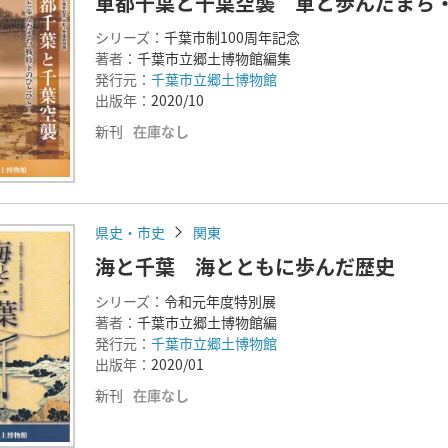
軍都千葉と千葉空襲 軍と歩んだまち
シリーズ：
千葉市制100周年記念
著者：
千葉市立郷土博物館編集
発行元：
千葉市立郷土博物館
出版年：
2020/10
新刊
在庫なし
県史・市史
関東
海と千葉 海とともに歩んだ歴史
シリーズ：
令和元年度特別展
著者：
千葉市立郷土博物館編
発行元：
千葉市立郷土博物館
出版年：
2020/01
新刊
在庫なし