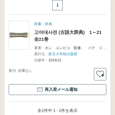
1
辞書・辞典
고어대사전 (古語大辞典) 1～21
全21巻
著者：
ホン ユンピョ 監修、 パク ジェヨン、イ ヒョニ 主編
発行元：
鮮文大学校出版部
出版年：
2016/11
新刊
在庫なし
＋
再入荷メール通知
全1件中 1 - 1件を表示