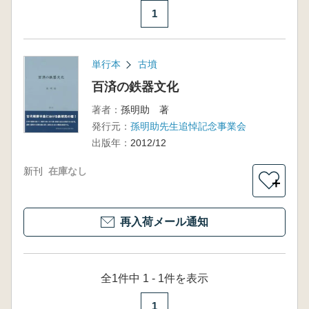
1
単行本
古墳
百済の鉄器文化
著者：
孫明助 著
発行元：
孫明助先生追悼記念事業会
出版年：
2012/12
新刊
在庫なし
＋
再入荷メール通知
全1件中 1 - 1件を表示
1