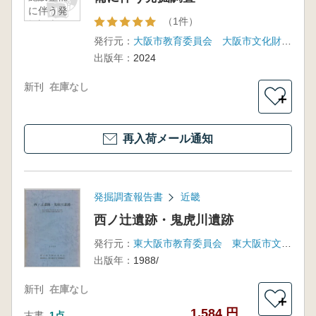
に伴う発
（1件）
掘調査
発行元：
大阪市教育委員会 大阪市文化財協会
出版年：
2024
新刊
在庫なし
＋
再入荷メール通知
発掘調査報告書
近畿
西ノ辻遺跡・鬼虎川遺跡
発行元：
東大阪市教育委員会 東大阪市文化財協会
出版年：
1988/
新刊
在庫なし
＋
1,584 円
古書
1点