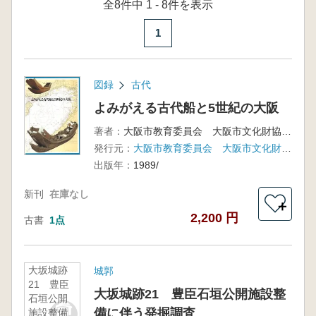
全8件中 1 - 8件を表示
1
図録
古代
よみがえる古代船と5世紀の大阪
著者：
大阪市教育委員会 大阪市文化財協会 編
発行元：
大阪市教育委員会 大阪市文化財協会
出版年：
1989/
新刊
在庫なし
＋
2,200 円
古書
1点
大坂城跡
城郭
21 豊臣
大坂城跡21 豊臣石垣公開施設整
石垣公開
備に伴う発掘調査
施設整備