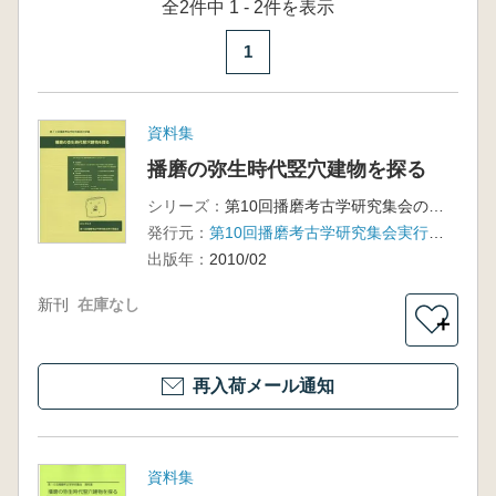
全2件中 1 - 2件を表示
1
資料集
播磨の弥生時代竪穴建物を探る
シリーズ：
第10回播磨考古学研究集会の記録
発行元：
第10回播磨考古学研究集会実行委員会
出版年：
2010/02
新刊
在庫なし
＋
再入荷メール通知
資料集