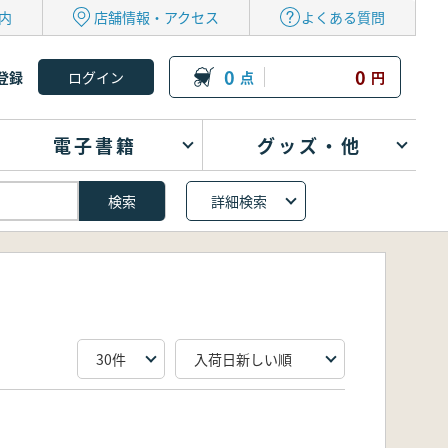
内
店舗情報・アクセス
よくある質問
0
0
登録
点
円
電子書籍
グッズ・他
詳細検索