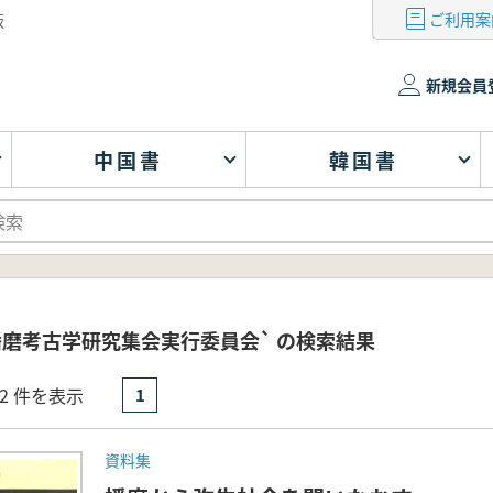
ご利用案
版
新規会員
中国書
韓国書
播磨考古学研究集会実行委員会` の検索結果
- 2 件を表示
1
資料集