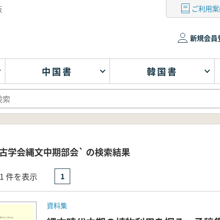
ご利用案
版
新規会員
中国書
韓国書
古学会縄文中期部会` の検索結果
- 1 件を表示
1
資料集