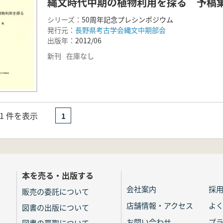
縄文時代中期の植物利用を探る 予稿
シリーズ：
50周年記念プレシンポジウム
発行元：
長野県考古学会縄文中期部会
出版年：
2012/06
新刊
在庫なし
- 1 件を表示
1
本を売る・出版する
会社案内
採
販売の委託について
店舗情報・アクセス
よ
図書の出版について
お問い合わせ
プ
図書の買取について