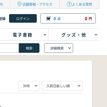
内
店舗情報・アクセス
よくある質問
0
0
登録
点
円
電子書籍
グッズ・他
詳細検索