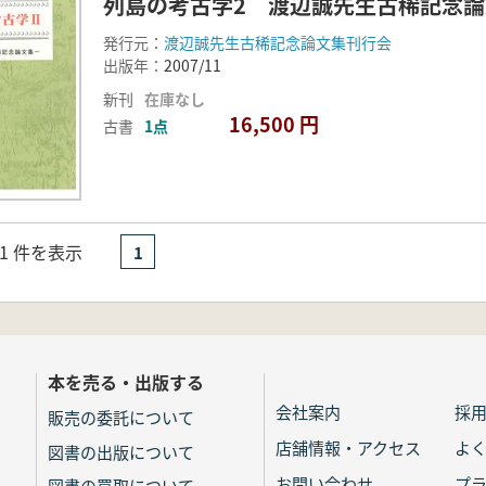
列島の考古学2 渡辺誠先生古稀記念論
発行元：
渡辺誠先生古稀記念論文集刊行会
出版年：
2007/11
新刊
在庫なし
16,500 円
古書
1点
- 1 件を表示
1
本を売る・出版する
会社案内
採
販売の委託について
店舗情報・アクセス
よ
図書の出版について
お問い合わせ
プ
図書の買取について