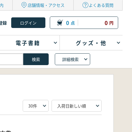
内
店舗情報・アクセス
よくある質問
0
0
登録
点
円
電子書籍
グッズ・他
詳細検索