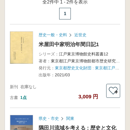
全2件中 1 - 2件を表示
1
歴史一般・史料
近世史
米屋田中家明治年間日記1
シリーズ：
江戸東京博物館史料叢書12
著者：
東京都江戸東京博物館都市歴史研究室編
発行元：
東京都歴史文化財団 : 東京都江戸東京博物館
出版年：
2021/03
新刊
在庫なし
＋
3,009 円
古書
1点
県史・市史
関東
隅田川流域を考える : 歴史と文化