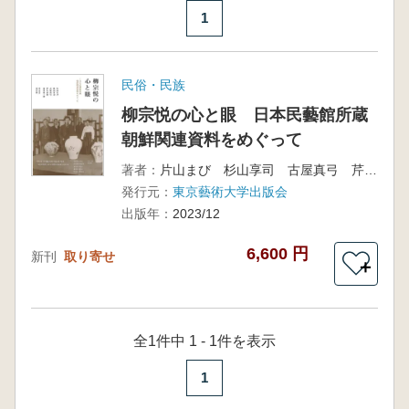
1
民俗・民族
柳宗悦の心と眼 日本民藝館所蔵
朝鮮関連資料をめぐって
著者：
片山まび 杉山享司 古屋真弓 芹生春菜 田代裕一朗 編著 韓国語翻訳 李芝賢
発行元：
東京藝術大学出版会
出版年：
2023/12
6,600 円
新刊
取り寄せ
＋
全1件中 1 - 1件を表示
1