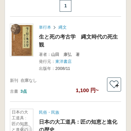
1
単行本
縄文
生と死の考古学 縄文時代の死生
観
著者：
山田 康弘 著
発行元：
東洋書店
出版年：
2008/11
新刊
在庫なし
＋
1,100 円~
古書
3点
日本の大
民俗・民族
工道具 :
日本の大工道具 : 匠の知恵と進化
匠の知恵
の歴史
と進化の