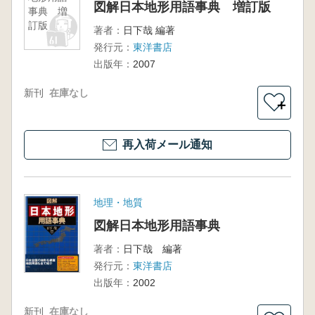
図解日本地形用語事典 増訂版
事典 増
訂版
著者：
日下哉 編著
発行元：
東洋書店
出版年：
2007
新刊
在庫なし
＋
再入荷メール通知
地理・地質
図解日本地形用語事典
著者：
日下哉 編著
発行元：
東洋書店
出版年：
2002
新刊
在庫なし