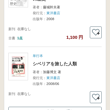
歴史
著者：
藤城幹夫著
発行元：
東洋書店
出版年：
2008
新刊
在庫なし
＋
1,100 円
古書
1点
単行本
シベリアを旅した人類
著者：
加藤博文 著
発行元：
東洋書店
出版年：
2008/06
新刊
在庫なし
＋