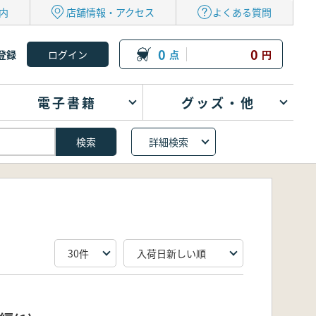
内
店舗情報・アクセス
よくある質問
0
0
登録
点
円
電子書籍
グッズ・他
詳細検索