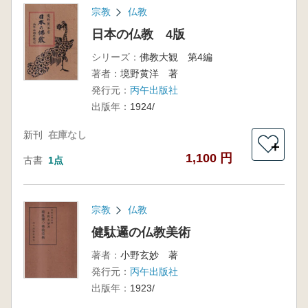
宗教
仏教
日本の仏教 4版
シリーズ：
佛教大観 第4編
著者：
境野黄洋 著
発行元：
丙午出版社
出版年：
1924/
新刊
在庫なし
＋
1,100 円
古書
1点
宗教
仏教
健駄邏の仏教美術
著者：
小野玄妙 著
発行元：
丙午出版社
出版年：
1923/