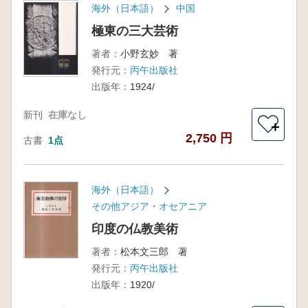
海外（日本語）
中国
極東の三大芸術
著者：
小野玄妙 著
発行元：
丙午出版社
出版年：
1924/
新刊
在庫なし
＋
2,750 円
古書
1点
海外（日本語）
その他アジア・オセアニア
印度の仏教美術
著者：
松本文三郎 著
発行元：
丙午出版社
出版年：
1920/