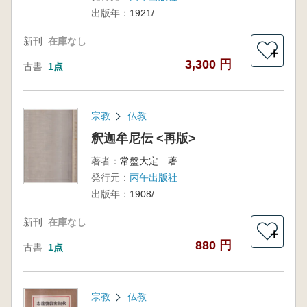
出版年：
1921/
新刊
在庫なし
＋
3,300 円
古書
1点
宗教
仏教
釈迦牟尼伝 <再版>
著者：
常盤大定 著
発行元：
丙午出版社
出版年：
1908/
新刊
在庫なし
＋
880 円
古書
1点
宗教
仏教