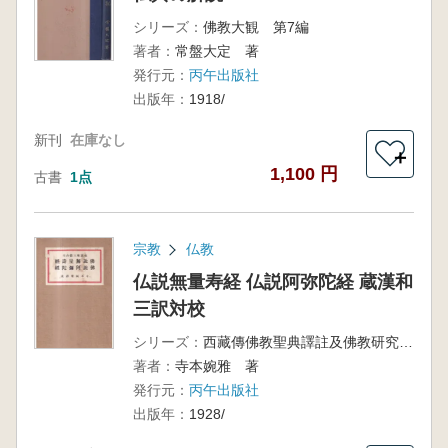
シリーズ：
佛教大観 第7編
著者：
常盤大定 著
発行元：
丙午出版社
出版年：
1918/
新刊
在庫なし
＋
1,100 円
古書
1点
宗教
仏教
仏説無量寿経 仏説阿弥陀経 蔵漢和
三訳対校
シリーズ：
西藏傳佛教聖典譯註及佛教研究 第2輯
著者：
寺本婉雅 著
発行元：
丙午出版社
出版年：
1928/