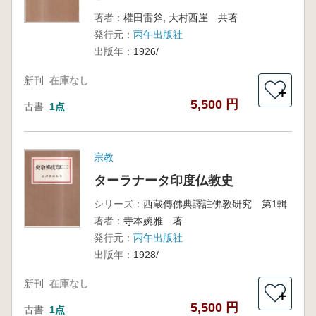
著者：
權田雷斧, 大村西崖 共著
発行元：
丙午出版社
出版年：
1926/
新刊
在庫なし
＋
5,500 円
古書
1点
宗教
ターラナータ印度仏教史
シリーズ：
西蔵傳佛典譯註佛教研究 第1輯
著者：
寺本婉雅 著
発行元：
丙午出版社
出版年：
1928/
新刊
在庫なし
＋
5,500 円
古書
1点