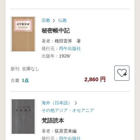
宗教
仏教
秘密帳中記
著者：
権田雷斧 著
発行元：
丙午出版社
出版年：
1928/
新刊
在庫なし
＋
2,860 円
古書
1点
海外（日本語）
その他アジア・オセアニア
梵語読本
著者：
荻原雲来編
発行元：
丙午出版社