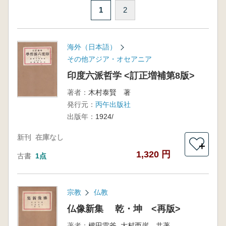
1
2
海外（日本語）
その他アジア・オセアニア
印度六派哲学 <訂正増補第8版>
著者：
木村泰賢 著
発行元：
丙午出版社
出版年：
1924/
新刊
在庫なし
＋
1,320 円
古書
1点
宗教
仏教
仏像新集 乾・坤 <再版>
著者：
權田雷斧, 大村西崖 共著