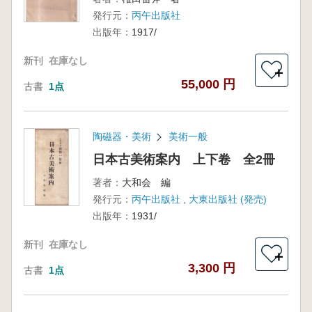
発行元：
丙午出版社
出版年：
1917/
新刊
在庫なし
＋
55,000 円
古書
1点
陶磁器・美術
美術一般
日本古美術案内 上下卷 全2冊
著者：
大和会 編
発行元：
丙午出版社 , 大東出版社 (発売)
出版年：
1931/
新刊
在庫なし
＋
3,300 円
古書
1点