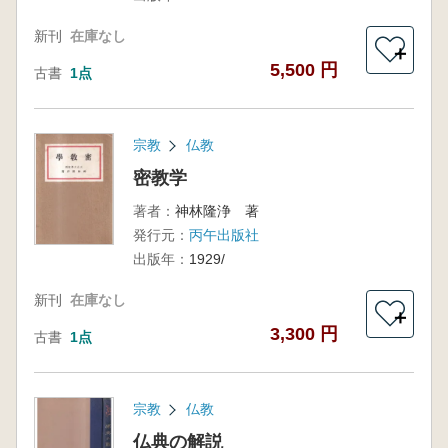
新刊
在庫なし
＋
5,500 円
古書
1点
宗教
仏教
密教学
著者：
神林隆浄 著
発行元：
丙午出版社
出版年：
1929/
新刊
在庫なし
＋
3,300 円
古書
1点
宗教
仏教
仏典の解説