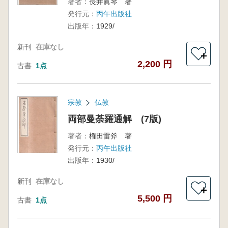
著者：
長井眞琴 著
発行元：
丙午出版社
出版年：
1929/
新刊
在庫なし
＋
2,200 円
古書
1点
宗教
仏教
両部曼荼羅通解 (7版)
著者：
権田雷斧 著
発行元：
丙午出版社
出版年：
1930/
新刊
在庫なし
＋
5,500 円
古書
1点