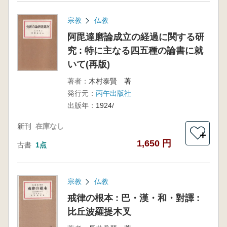
宗教
仏教
阿毘達磨論成立の経過に関する研
究 : 特に主なる四五種の論書に就
いて(再版)
著者：
木村泰賢 著
発行元：
丙午出版社
出版年：
1924/
新刊
在庫なし
＋
1,650 円
古書
1点
宗教
仏教
戒律の根本 : 巴・漢・和・對譯 :
比丘波羅提木叉