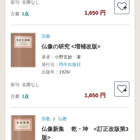
新刊
在庫なし
＋
1,650 円
古書
1点
宗教
仏像の研究 <増補改版>
著者：
小野玄妙 著
発行元：
丙午出版社
出版年：
1926/
新刊
在庫なし
＋
1,650 円
古書
1点
宗教
仏教
仏像新集 乾・坤 <訂正改版第3
版>