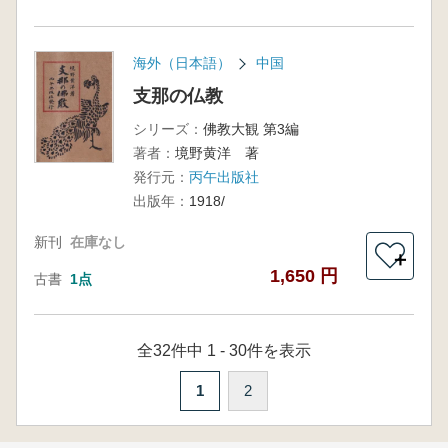
海外（日本語）
中国
支那の仏教
シリーズ：
佛教大観 第3編
著者：
境野黄洋 著
発行元：
丙午出版社
出版年：
1918/
新刊
在庫なし
＋
1,650 円
古書
1点
全32件中 1 - 30件を表示
1
2