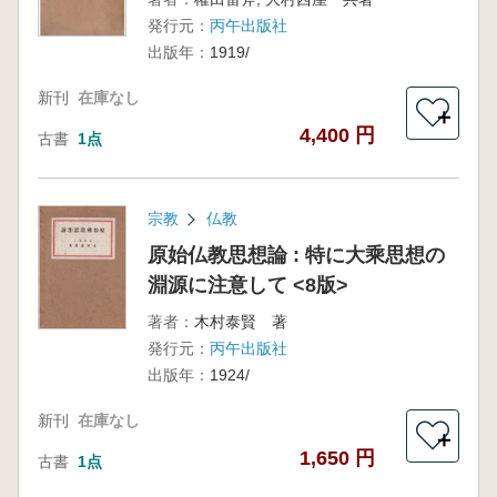
発行元：
丙午出版社
出版年：
1919/
新刊
在庫なし
＋
4,400 円
古書
1点
宗教
仏教
原始仏教思想論 : 特に大乘思想の
淵源に注意して <8版>
著者：
木村泰賢 著
発行元：
丙午出版社
出版年：
1924/
新刊
在庫なし
＋
1,650 円
古書
1点