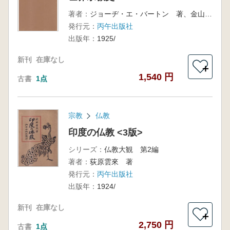
著者：
ジョーヂ・エ・バートン 著、金山龍重 訳
発行元：
丙午出版社
出版年：
1925/
新刊
在庫なし
＋
1,540 円
古書
1点
宗教
仏教
印度の仏教 <3版>
シリーズ：
仏教大観 第2編
著者：
荻原雲來 著
発行元：
丙午出版社
出版年：
1924/
新刊
在庫なし
＋
2,750 円
古書
1点