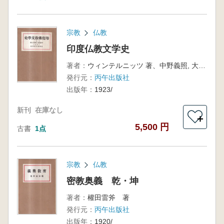
宗教
仏教
印度仏教文学史
著者：
ウィンテルニッツ 著、中野義照, 大佛衞 翻訳
発行元：
丙午出版社
出版年：
1923/
新刊
在庫なし
＋
5,500 円
古書
1点
宗教
仏教
密教奥義 乾・坤
著者：
權田雷斧 著
発行元：
丙午出版社
出版年：
1920/