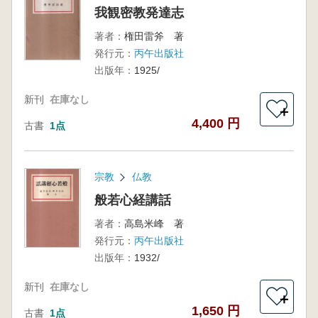
我観密教発達志
著者：
権田雷斧 著
発行元：
丙午出版社
出版年：
1925/
新刊
在庫なし
＋
4,400 円
古書
1点
宗教
仏教
般若心経講話
著者：
高島米峰 著
発行元：
丙午出版社
出版年：
1932/
新刊
在庫なし
＋
1,650 円
古書
1点