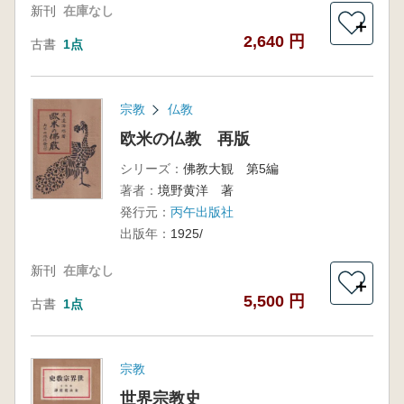
新刊
在庫なし
＋
2,640 円
古書
1点
宗教
仏教
欧米の仏教 再版
シリーズ：
佛教大観 第5編
著者：
境野黄洋 著
発行元：
丙午出版社
出版年：
1925/
新刊
在庫なし
＋
5,500 円
古書
1点
宗教
世界宗教史