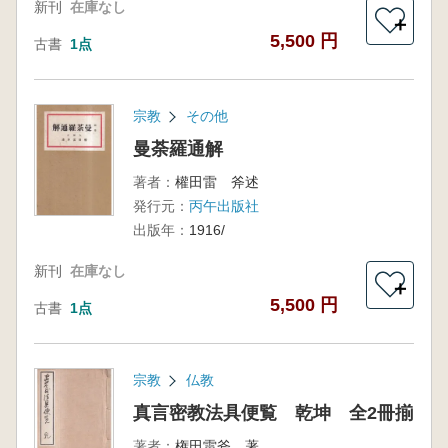
新刊
在庫なし
＋
5,500 円
古書
1点
宗教
その他
曼荼羅通解
著者：
權田雷 斧述
発行元：
丙午出版社
出版年：
1916/
新刊
在庫なし
＋
5,500 円
古書
1点
宗教
仏教
真言密教法具便覧 乾坤 全2冊揃
著者：
権田雷斧 著