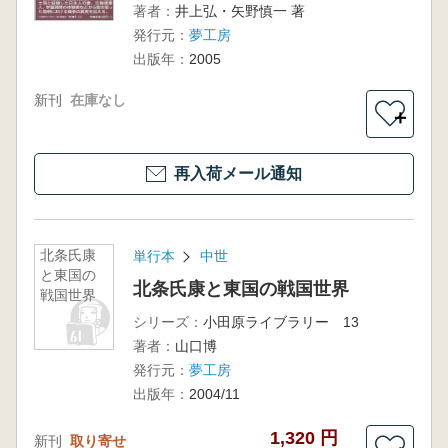
著者：
井上弘・矢野慎一 著
発行元：
夢工房
出版年：
2005
新刊
在庫なし
＋
再入荷メール通知
北条氏康
単行本
中世
と東国の
北条氏康と東国の戦国世界
戦国世界
シリーズ：
小田原ライブラリー 13
著者：
山口博
発行元：
夢工房
出版年：
2004/11
1,320 円
新刊
取り寄せ