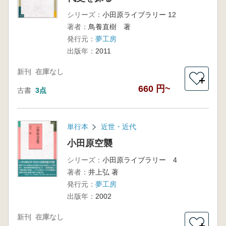
シリーズ：
小田原ライブラリー 12
著者：
鳥養直樹 著
発行元：
夢工房
出版年：
2011
新刊
在庫なし
＋
660 円~
古書
3点
単行本
近世・近代
小田原空襲
シリーズ：
小田原ライブラリー 4
著者：
井上弘 著
発行元：
夢工房
出版年：
2002
新刊
在庫なし
＋