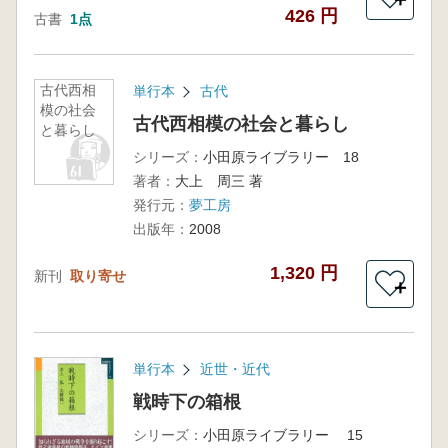
426 円
古書
1点
古代西相
単行本
古代
模の社会
古代西相模の社会と暮らし
と暮らし
シリーズ：
小田原ライブラリー 18
著者：
大上 周三 著
発行元：
夢工房
出版年：
2008
1,320 円
新刊
取り寄せ
＋
単行本
近世・近代
戦時下の箱根
シリーズ：
小田原ライブラリー 15