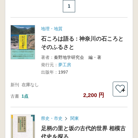
1
地理・地質
石ころは語る : 神奈川の石ころと
そのふるさと
著者：
秦野地学研究会 編・著
発行元：
夢工房
出版年：
1997
新刊
在庫なし
＋
2,200 円
古書
1点
県史・市史
関東
足柄の里と坂の古代的世界 相模古
代史を探る