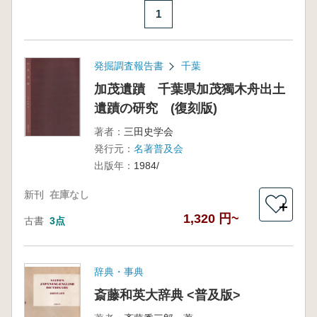
1
発掘調査報告書
千葉
加茂遺蹟 千葉県加茂獨木舟出土
遺蹟の研究 (復刻版)
著者：
三田史学会
発行元：
名著普及会
出版年：
1984/
新刊
在庫なし
＋
1,320 円~
古書
3点
辞典・事典
斎藤和英大辞典 <普及版>