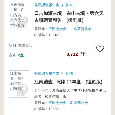
日吉加瀬
発掘調査報告書
神奈川
古墳 白
日吉加瀬古墳 白山古墳・第六天
山古墳・
古墳調査報告 [復刻版]
第六天古
墳調査報
発行元：
三田史学会 名著普及会
告 [復刻
出版年：
1984/
版]
新刊
在庫なし
＋
8,712 円~
古書
2点
江南踏
発掘調査報告書
外国
査 昭和
江南踏査 昭和13年度 (復刻版)
13年度
(復刻版)
シリーズ：
慶応義塾大学史学科研究報告甲種第1冊
著者：
松本信廣 著
発行元：
三田史学会 名著普及会
出版年：
1985/