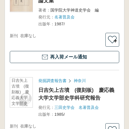
論文集
著者：
国学院大学神道史学会 編
発行元：
名著普及会
出版年：
1987/
新刊
在庫なし
＋
再入荷メール通知
日吉矢上
発掘調査報告書
神奈川
古墳 (復
日吉矢上古墳 (復刻板) 慶応義
刻板) 慶
大学文学部史学科研究報告
応義大学
文学部史
発行元：
三田史学会 名著普及会
学科研究
出版年：
1985/
報告
新刊
在庫なし