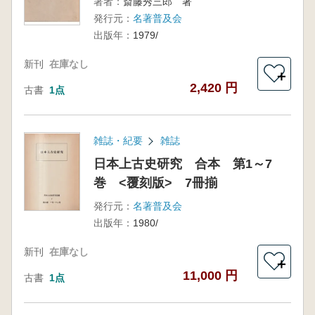
著者：
斎藤秀三郎 著
発行元：
名著普及会
出版年：
1979/
新刊
在庫なし
＋
2,420 円
古書
1点
雑誌・紀要
雑誌
日本上古史研究 合本 第1～7
巻 <覆刻版> 7冊揃
発行元：
名著普及会
出版年：
1980/
新刊
在庫なし
＋
11,000 円
古書
1点