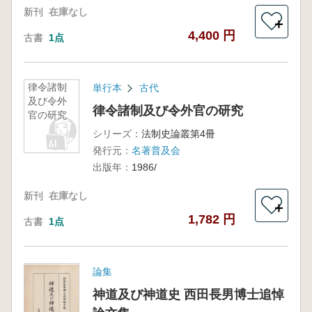
新刊
在庫なし
＋
4,400 円
古書
1点
律令諸制
単行本
古代
及び令外
律令諸制及び令外官の研究
官の研究
シリーズ：
法制史論叢第4冊
発行元：
名著普及会
出版年：
1986/
新刊
在庫なし
＋
1,782 円
古書
1点
論集
神道及び神道史 西田長男博士追悼