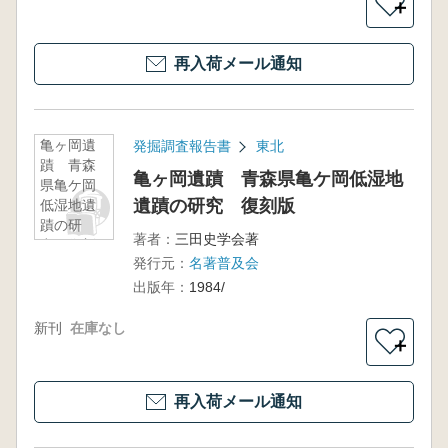
＋
再入荷メール通知
亀ヶ岡遺
発掘調査報告書
東北
蹟 青森
亀ヶ岡遺蹟 青森県亀ケ岡低湿地
県亀ケ岡
遺蹟の研究 復刻版
低湿地遺
蹟の研
著者：
三田史学会著
究 復刻
発行元：
名著普及会
版
出版年：
1984/
新刊
在庫なし
＋
再入荷メール通知