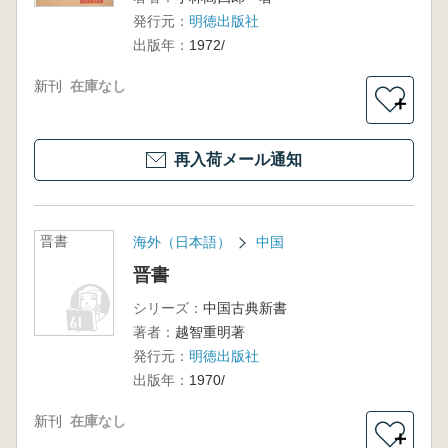
発行元：
明徳出版社
出版年：
1972/
新刊
在庫なし
＋
再入荷メール通知
晋書
海外（日本語）
中国
晋書
シリーズ：
中国古典新書
著者：
越智重明著
発行元：
明徳出版社
出版年：
1970/
新刊
在庫なし
＋