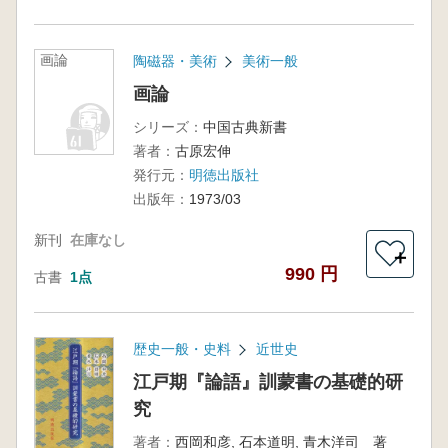
画論
陶磁器・美術
美術一般
画論
シリーズ：
中国古典新書
著者：
古原宏伸
発行元：
明徳出版社
出版年：
1973/03
新刊
在庫なし
＋
990 円
古書
1点
歴史一般・史料
近世史
江戸期『論語』訓蒙書の基礎的研
究
著者：
西岡和彦, 石本道明, 青木洋司 著