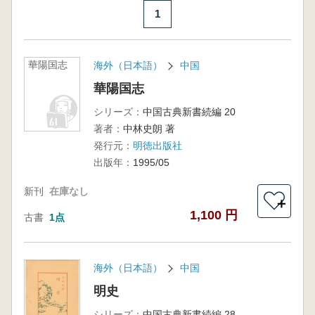
1
華陽国志
海外（日本語）
中国
華陽国志
シリーズ：
中国古典新書続編 20
著者：
中林史朗 著
発行元：
明徳出版社
出版年：
1995/05
新刊
在庫なし
＋
1,100 円
古書
1点
海外（日本語）
中国
明史
シリーズ：
中国古典新書続編 28