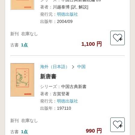
著者：
川越泰博 [訳, 解説]
発行元：
明徳出版社
出版年：
2004/09
新刊
在庫なし
＋
1,100 円
古書
1点
海外（日本語）
中国
新唐書
シリーズ：
中国古典新書
著者：
古賀登著
発行元：
明徳出版社
出版年：
197110
新刊
在庫なし
＋
990 円
古書
1点