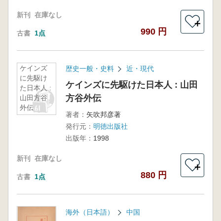
新刊
在庫なし
＋
990 円
古書
1点
ケインズ
歴史一般・史料
近・現代
に先駆け
ケインズに先駆けた日本人 : 山田
た日本人 :
方谷外伝
山田方谷
外伝
著者：
矢吹邦彦著
発行元：
明徳出版社
出版年：
1998
新刊
在庫なし
＋
880 円
古書
1点
海外（日本語）
中国