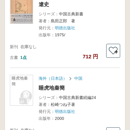
遼史
シリーズ：
中国古典新書
著者：
島田正郎 著
発行元：
明徳出版社
出版年：
1975/
新刊
在庫なし
＋
712 円
古書
1点
睡虎地秦
海外（日本語）
中国
簡
睡虎地秦簡
シリーズ：
中国古典新書続編24
著者：
松崎つね子著
発行元：
明徳出版社
出版年：
2000