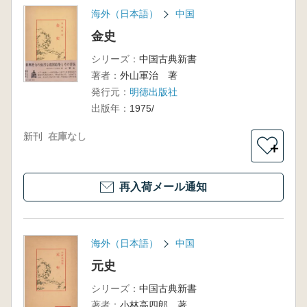
海外（日本語）
中国
金史
シリーズ：
中国古典新書
著者：
外山軍治 著
発行元：
明徳出版社
出版年：
1975/
新刊
在庫なし
＋
再入荷メール通知
海外（日本語）
中国
元史
シリーズ：
中国古典新書
著者：
小林高四郎 著