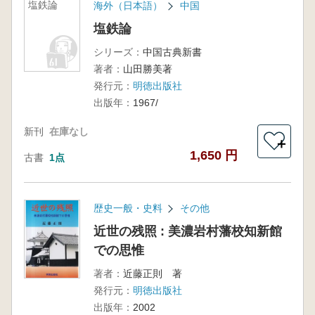
塩鉄論
海外（日本語）
中国
塩鉄論
シリーズ：
中国古典新書
著者：
山田勝美著
発行元：
明徳出版社
出版年：
1967/
新刊
在庫なし
＋
1,650 円
古書
1点
歴史一般・史料
その他
近世の残照 : 美濃岩村藩校知新館
での思惟
著者：
近藤正則 著
発行元：
明徳出版社
出版年：
2002