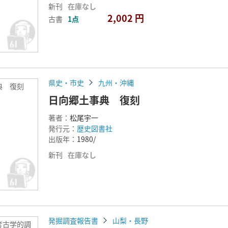
新刊
在庫なし
2,002 円
古書
1点
県史・市史
九州・沖縄
典 復刻
日向郷土事典 復刻
著者：
松尾宇一
発行元：
歴史図書社
出版年：
1980/
新刊
在庫なし
発掘調査報告書
山梨・長野
考古学的調