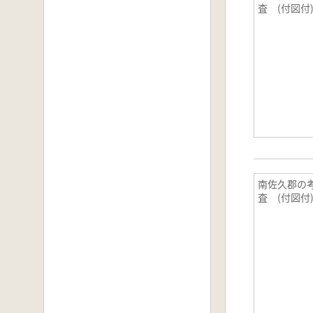
査 (付図付
南佐久郡の
査 (付図付