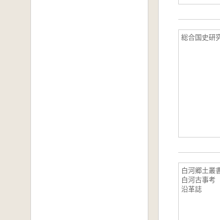
総合国史研
白河郷土叢
白河古事考
沿革誌