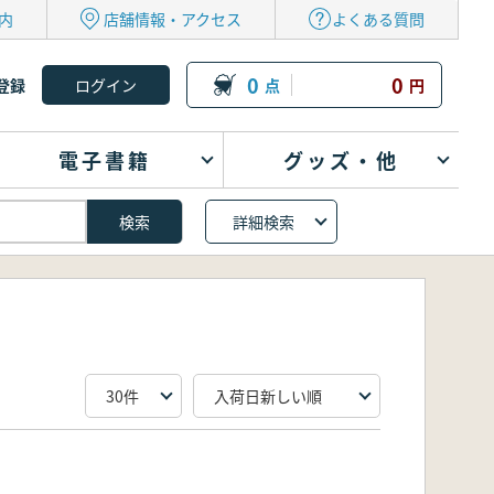
内
店舗情報・アクセス
よくある質問
0
0
登録
点
円
電子書籍
グッズ・他
詳細検索