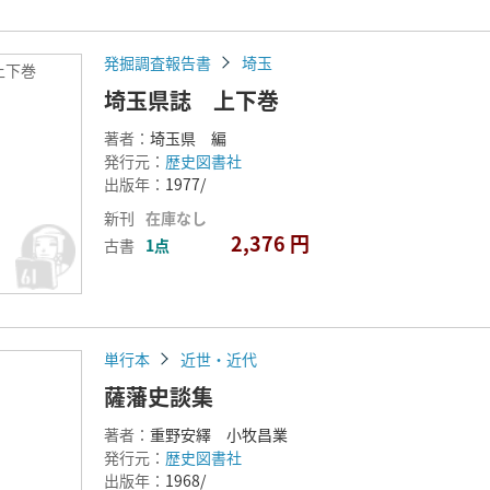
発掘調査報告書
埼玉
上下巻
埼玉県誌 上下巻
著者：
埼玉県 編
発行元：
歴史図書社
出版年：
1977/
新刊
在庫なし
2,376 円
古書
1点
単行本
近世・近代
薩藩史談集
著者：
重野安繹 小牧昌業
発行元：
歴史図書社
出版年：
1968/