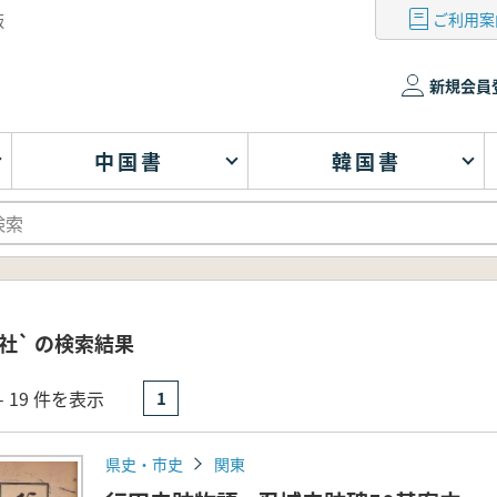
ご利用案
版
新規会員
中国書
韓国書
社` の検索結果
- 19 件を表示
1
県史・市史
関東