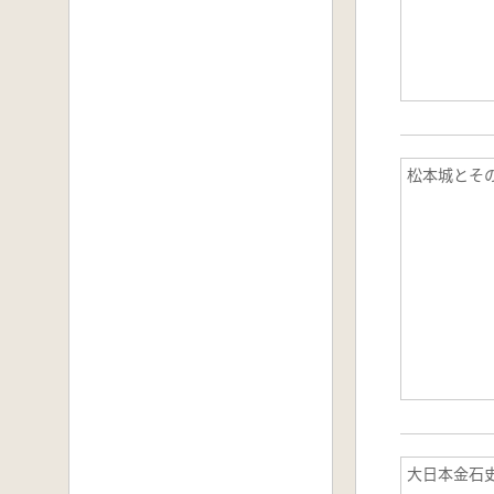
松本城とそ
大日本金石史