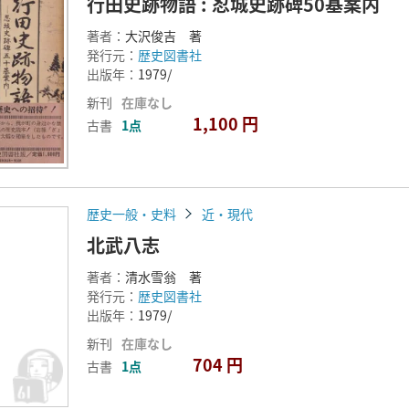
行田史跡物語 : 忍城史跡碑50基案内
著者：
大沢俊吉 著
発行元：
歴史図書社
出版年：
1979/
新刊
在庫なし
1,100 円
古書
1点
歴史一般・史料
近・現代
北武八志
著者：
清水雪翁 著
発行元：
歴史図書社
出版年：
1979/
新刊
在庫なし
704 円
古書
1点