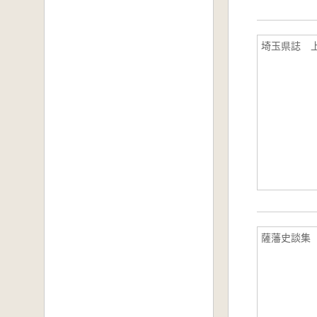
埼玉県誌 
薩藩史談集