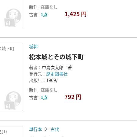
新刊
在庫なし
1,425 円
古書
1点
城郭
の城下町
松本城とその城下町
著者：
中島次太郎 著
発行元：
歴史図書社
出版年：
1969/
新刊
在庫なし
792 円
古書
1点
単行本
古代
(1)