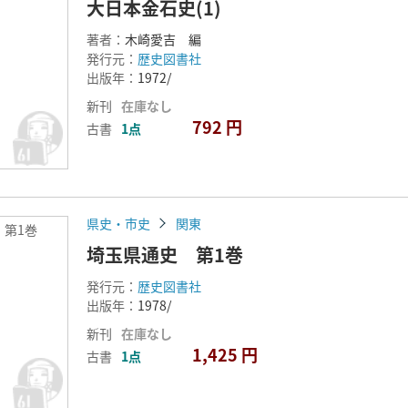
大日本金石史(1)
著者：
木崎愛吉 編
発行元：
歴史図書社
出版年：
1972/
新刊
在庫なし
792 円
古書
1点
県史・市史
関東
 第1巻
埼玉県通史 第1巻
発行元：
歴史図書社
出版年：
1978/
新刊
在庫なし
1,425 円
古書
1点