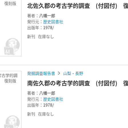
) 復刻版
北佐久郡の考古学的調査 (付図付) 
著者：
八幡一郎
発行元：
歴史図書社
出版年：
1978/
新刊
在庫なし
発掘調査報告書
山梨・長野
考古学的調
) 復刻版
南佐久郡の考古学的調査 (付図付) 
著者：
八幡一郎
発行元：
歴史図書社
出版年：
1978/
新刊
在庫なし