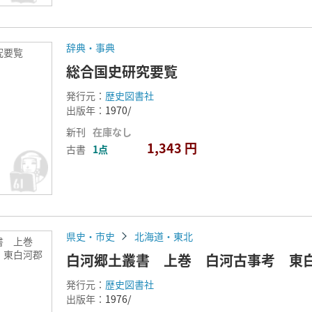
辞典・事典
究要覧
総合国史研究要覧
発行元：
歴史図書社
出版年：
1970/
新刊
在庫なし
1,343 円
古書
1点
県史・市史
北海道・東北
書 上巻
 東白河郡
白河郷土叢書 上巻 白河古事考 東
発行元：
歴史図書社
出版年：
1976/