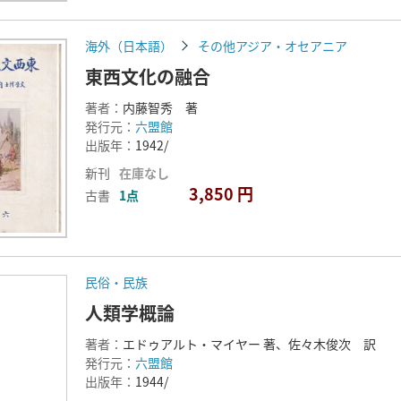
海外（日本語）
その他アジア・オセアニア
東西文化の融合
著者：
内藤智秀 著
発行元：
六盟館
出版年：
1942/
新刊
在庫なし
3,850 円
古書
1点
民俗・民族
人類学概論
著者：
エドゥアルト・マイヤー 著、佐々木俊次 訳
発行元：
六盟館
出版年：
1944/