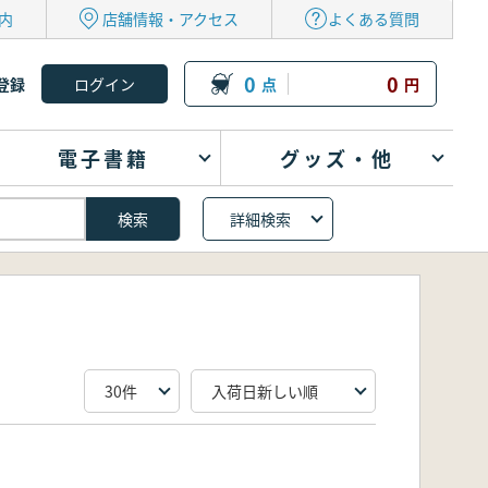
内
店舗情報・アクセス
よくある質問
0
0
登録
点
円
電子書籍
グッズ・他
詳細検索