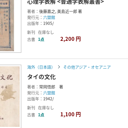
心理学表解 <普通学表解叢書>
著者：
後藤嘉之, 美島近一郎 著
発行元：
六盟館
出版年：
1905/
新刊
在庫なし
2,200 円
古書
1点
海外（日本語）
その他アジア・オセアニア
タイの文化
著者：
常岡悟郎 著
発行元：
六盟館
出版年：
1942/
新刊
在庫なし
1,100 円
古書
1点