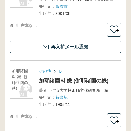
発行元：
昌原市
出版年：
2001/08
新刊
在庫なし
＋
再入荷メール通知
加耶諸國
その他
Ｂ
의 鐵 (伽
加耶諸國의 鐵 (伽耶諸国の鉄)
耶諸国の
鉄)
著者：
仁済大学校加耶文化研究所 編
発行元：
新書苑
出版年：
1995/11
新刊
在庫なし
＋