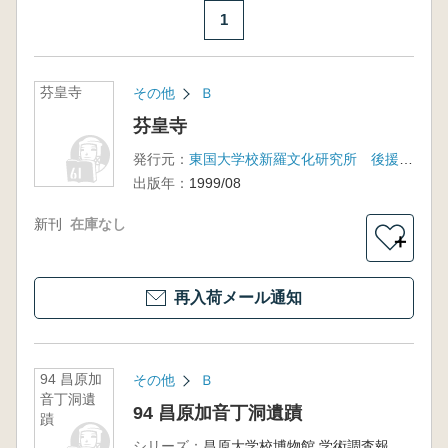
1
芬皇寺
その他
Ｂ
芬皇寺
発行元：
東国大学校新羅文化研究所 後援:芬皇寺
出版年：
1999/08
新刊
在庫なし
＋
再入荷メール通知
94 昌原加
その他
Ｂ
音丁洞遺
94 昌原加音丁洞遺蹟
蹟
シリーズ：
昌原大学校博物館 学術調査報告第31冊