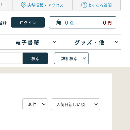
内
店舗情報・アクセス
よくある質問
0
0
登録
点
円
電子書籍
グッズ・他
詳細検索