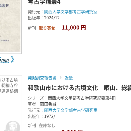
考古学論叢4
発行元：
関西大学文学部考古学研究室
出版年：
2024/12
11,000 円
新刊
取り寄せ
発掘調査報告書
近畿
おける古墳
、総綱寺谷
和歌山市における古墳文化 晒山、総
見遺遺跡調
シリーズ：
関西大学文学部考古学研究紀要第4冊
著者：
薗田香融
発行元：
関西大学文学部考古学研究室
出版年：
1972/
新刊
在庫なし