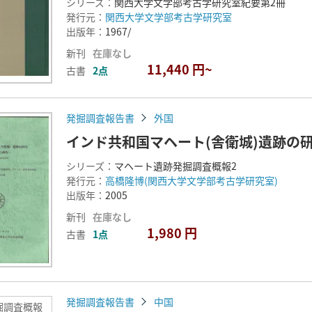
シリーズ：
関西大学文学部考古学研究室紀要第2冊
発行元：
関西大学文学部考古学研究室
出版年：
1967/
新刊
在庫なし
11,440 円~
古書
2点
発掘調査報告書
外国
インド共和国マヘート(舎衛城)遺跡の研
シリーズ：
マヘート遺跡発掘調査概報2
発行元：
高橋隆博(関西大学文学部考古学研究室)
出版年：
2005
新刊
在庫なし
1,980 円
古書
1点
発掘調査報告書
中国
掘調査概報