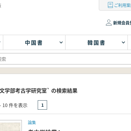
ご利用案
版
新規会員
中国書
韓国書
文学部考古学研究室` の検索結果
- 10 件を表示
1
論集