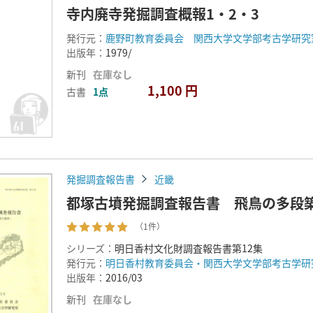
寺内廃寺発掘調査概報1・2・3
発行元：
鹿野町教育委員会 関西大学文学部考古学研究
出版年：
1979/
新刊
在庫なし
1,100 円
古書
1点
発掘調査報告書
近畿
都塚古墳発掘調査報告書 飛鳥の多段
（1件）
シリーズ：
明日香村文化財調査報告書第12集
発行元：
明日香村教育委員会・関西大学文学部考古学研
出版年：
2016/03
新刊
在庫なし