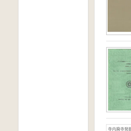
寺内廃寺発