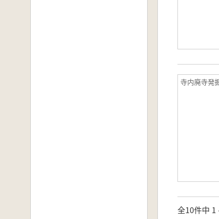
寺内廃寺発
全10件中 1 