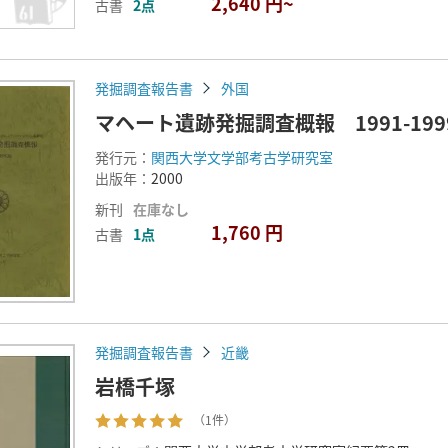
2,640 円~
古書
2点
発掘調査報告書
外国
マヘート遺跡発掘調査概報 1991-199
発行元：
関西大学文学部考古学研究室
出版年：
2000
新刊
在庫なし
1,760 円
古書
1点
発掘調査報告書
近畿
岩橋千塚
（1件）