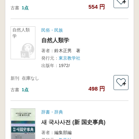
＋
554 円
古書
1点
自然人類
民俗・民族
学
自然人類学
著者：
鈴木正男 著
発行元：
東京教学社
出版年：
1972/
新刊
在庫なし
＋
498 円
古書
1点
辞書・辞典
새 국사사전 (新 国史事典)
著者：
編集部編