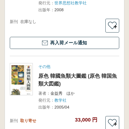
人類学
発行元：
世界思想社教学社
出版年：
2008
新刊
在庫なし
＋
再入荷メール通知
その他
原色 韓國魚類大圖鑑 (原色 韓国魚
類大図鑑)
著者：
金益秀 ほか
発行元：
教学社
出版年：
2005/04
33,000 円
新刊
取り寄せ
＋