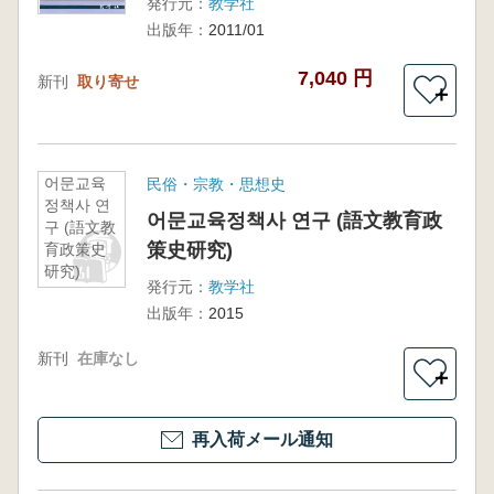
発行元：
教学社
出版年：
2011/01
7,040 円
新刊
取り寄せ
＋
어문교육
民俗・宗教・思想史
정책사 연
어문교육정책사 연구 (語文教育政
구 (語文教
策史研究)
育政策史
研究)
発行元：
教学社
出版年：
2015
新刊
在庫なし
＋
再入荷メール通知