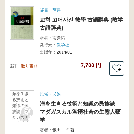
辞書・辞典
교학 고어사전 敎學 古語辭典 (教学
古語辞典)
著者：
南廣祐
発行元：
教学社
出版年：
2014/01
7,700 円
新刊
取り寄せ
＋
海を生き
民俗・民族
る技術と
海を生きる技術と知識の民族誌
知識の民
マダガスカル漁撈社会の生態人類
族誌 マ
ダガスカ
学
ル漁撈社
会の生態
著者：
飯田 卓 著