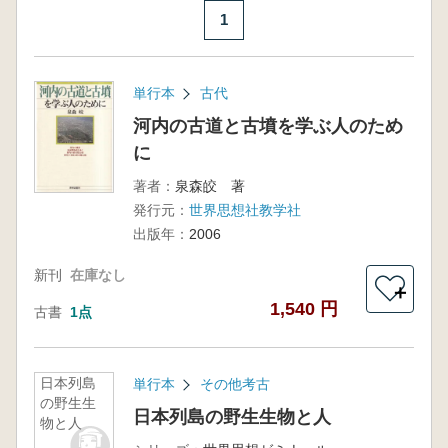
1
単行本
古代
河内の古道と古墳を学ぶ人のため
に
著者：
泉森皎 著
発行元：
世界思想社教学社
出版年：
2006
新刊
在庫なし
＋
1,540 円
古書
1点
日本列島
単行本
その他考古
の野生生
日本列島の野生生物と人
物と人