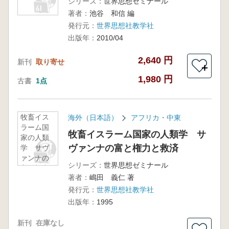
シリーズ：
世界思想ゼミナール
著者：
池谷 和信 編
発行元：
世界思想社教学社
出版年：
2010/04
2,640 円
新刊
取り寄せ
＋
1,980 円
古書
1点
牧畜イス
海外（日本語）
アフリカ・中東
ラーム国
牧畜イスラーム国家の人類学 サ
家の人類
ヴァンナの富と権力と救済
学 サヴ
ァンナの
シリーズ：
世界思想ゼミナール
富と権力
著者：
嶋田 義仁 著
と救済
発行元：
世界思想社教学社
出版年：
1995
新刊
在庫なし