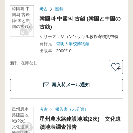
韓國과 中
考古
図録
國의 古錢
韓國과 中國의 古錢 (韓国と中国の
(韓国と中
古銭)
国の古銭)
シリーズ：
ジョンソッキル教授寄贈貨幣特別展
発行元：
啓明大学校博物館
出版年：
2000/10
新刊
在庫なし
＋
再入荷メール通知
星州農水
考古
報告書（未分類）
路建設地
星州農水路建設地域(2次) 文化遺
域(2次)
蹟地表調査報告
文化遺蹟
地表調査