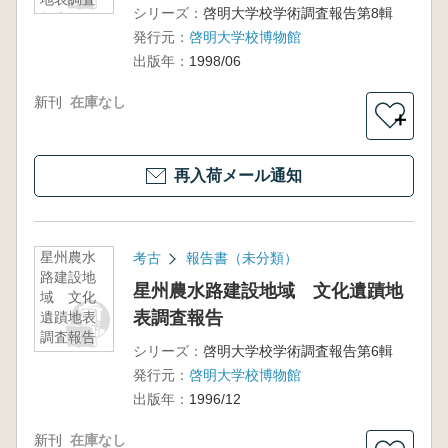
シリーズ：
啓明大学校学術調査報告第8輯
報告
発行元：
啓明大学校博物館
出版年：
1998/06
新刊
在庫なし
＋
再入荷メール通知
星州農水
考古
報告書（未分類）
路建設地
星州農水路建設地域 文化遺蹟地
域 文化
表調査報告
遺蹟地表
調査報告
シリーズ：
啓明大学校学術調査報告第6輯
発行元：
啓明大学校博物館
出版年：
1996/12
新刊
在庫なし