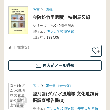
考古
図録
金陵松竹里遺蹟 特別展図録
シリーズ：
開校40周年記念
発行元：
啓明大学校博物館
出版年：
1994/05
新刊
在庫なし
＋
再入荷メール通知
臨河댐(ダ
考古
報告書（未分類）
ム)水没地
臨河댐(ダム)水没地域 文化遺蹟発
域 文化遺
掘調査報告書(3)
蹟発掘調
査報告書
発行元：
啓明大学校博物館、安東大学博物館、安東郡