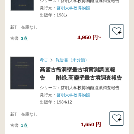
シリーズ：
啓明大学校博物館遺跡調査報告第1集
発行元：
啓明大学校博物館
出版年：
1981/
新刊
在庫なし
＋
4,950 円~
古書
3点
考古
報告書（未分類）
高靈古衙洞壁畫古墳實測調査報
告 附録.高靈壁畫古墳調査報告
シリーズ：
啓明大学校博物館遺蹟調査報告第2輯
発行元：
啓明大学校博物館
出版年：
1984/12
新刊
在庫なし
＋
1,650 円
古書
1点