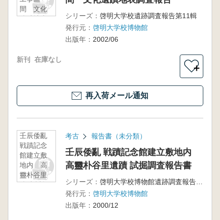
間 文化
シリーズ：
啓明大学校遺跡調査報告第11輯
遺蹟地表
発行元：
啓明大学校博物館
調査報告
出版年：
2002/06
新刊
在庫なし
＋
再入荷メール通知
壬辰倭亂
考古
報告書（未分類）
戦蹟記念
壬辰倭亂 戦蹟記念館建立敷地内
館建立敷
高靈朴谷里遺蹟 試掘調査報告書
地内 高
靈朴谷里
シリーズ：
啓明大学校博物館遺跡調査報告第9輯
遺蹟 試掘
発行元：
啓明大学校博物館
調査報告
書
出版年：
2000/12