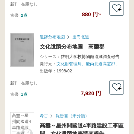
新刊
在庫なし
＋
880 円~
古書
2点
遺跡分布地図
慶尚北道
文化遺蹟分布地圖 高靈郡
シリーズ：
啓明大学校博物館遺跡調査報告第7輯
発行元：
文化財管理局、慶尚北道高霊郡、啓明大学校博物館
出版年：
1998/02
新刊
在庫なし
＋
7,920 円
古書
1点
高靈～星
考古
報告書（未分類）
州間國道4
高靈～星州間國道4車路建設工事區
車路建設
間 文化遺蹟地表調査報告
工事區