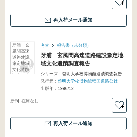
＋
再入荷メール通知
牙浦 玄
考古
報告書（未分類）
風間高速
牙浦 玄風間高速道路建設豫定地
道路建設
域文化遺蹟調査報告
豫定地域
文化遺蹟
シリーズ：
啓明大学校博物館遺蹟調査報告第5輯
調査報告
発行元：
啓明大学校博物館韓国道路公社
出版年：
1996/12
新刊
在庫なし
＋
再入荷メール通知