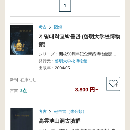
1
考古
図録
계명대학교박물관 (啓明大学校博物
館)
シリーズ：
開校50周年記念新築博物館開館展示図録
発行元：
啓明大学校博物館
出版年：
2004/05
新刊
在庫なし
＋
8,800 円~
古書
2点
考古
報告書（未分類）
高霊池山洞古墳群