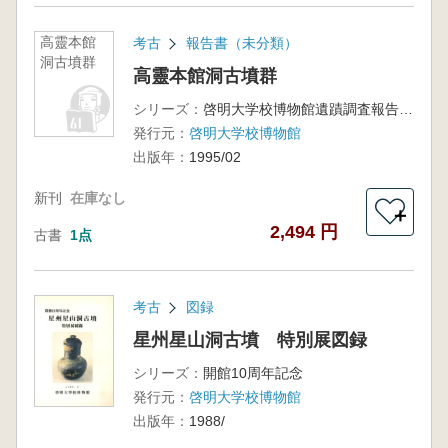
高靈本館
考古
報告書（未分類）
洞古墳群
高靈本館洞古墳群
シリーズ：
啓明大学校博物館遺蹟調査報告第4輯
発行元：
啓明大学校博物館
出版年：
1995/02
新刊
在庫なし
＋
2,494 円
古書
1点
考古
図録
星州星山洞古墳 特別展図録
シリーズ：
開館10周年記念
発行元：
啓明大学校博物館
出版年：
1988/