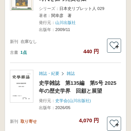
シリーズ：
日本史リブレット人 029
著者：
関幸彦 著
発行元：
山川出版社
出版年：
2009/11
新刊
在庫なし
＋
440 円
古書
1点
雑誌・紀要
雑誌
史学雑誌 第135編 第5号 2025
年の歴史学界 回顧と展望
発行元：
史学会(山川出版社)
出版年：
2026/05
4,070 円
新刊
取り寄せ
＋