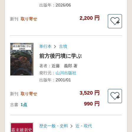
出版年：
2026/06
2,200 円
新刊
取り寄せ
＋
単行本
古墳
前方後円墳に学ぶ
著者：
近藤 義郎 著
発行元：
山川出版社
出版年：
2001/01
3,520 円
新刊
取り寄せ
＋
990 円
古書
1点
歴史一般・史料
近・現代