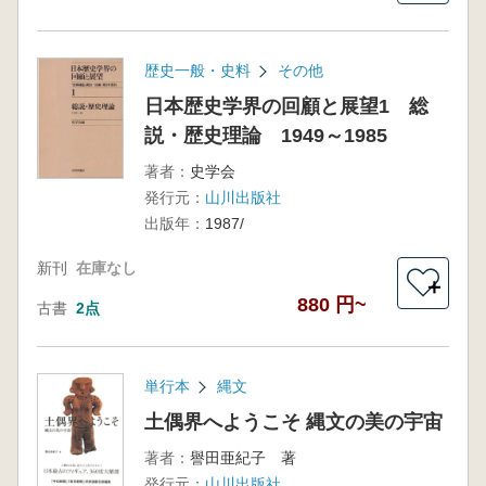
歴史一般・史料
その他
日本歴史学界の回顧と展望1 総
説・歴史理論 1949～1985
著者：
史学会
発行元：
山川出版社
出版年：
1987/
新刊
在庫なし
＋
880 円~
古書
2点
単行本
縄文
土偶界へようこそ 縄文の美の宇宙
著者：
譽田亜紀子 著
発行元：
山川出版社