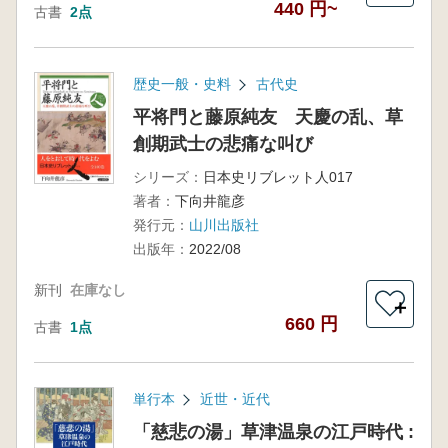
440 円~
古書
2点
歴史一般・史料
古代史
平将門と藤原純友 天慶の乱、草
創期武士の悲痛な叫び
シリーズ：
日本史リブレット人017
著者：
下向井龍彦
発行元：
山川出版社
出版年：
2022/08
新刊
在庫なし
＋
660 円
古書
1点
単行本
近世・近代
「慈悲の湯」草津温泉の江戸時代 :