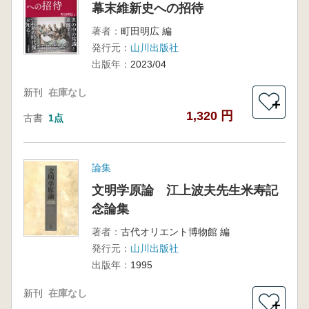
幕末維新史への招待
著者：
町田明広 編
発行元：
山川出版社
出版年：
2023/04
新刊
在庫なし
＋
1,320 円
古書
1点
論集
文明学原論 江上波夫先生米寿記
念論集
著者：
古代オリエント博物館 編
発行元：
山川出版社
出版年：
1995
新刊
在庫なし
＋