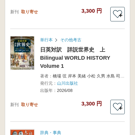
3,300 円
新刊
取り寄せ
＋
単行本
その他考古
日英対訳 詳説世界史 上
Bilingual WORLD HISTORY
Volume 1
著者：
橋場 弦 岸本 美緒 小松 久男 水島 司 編
発行元：
山川出版社
出版年：
2026/08
3,300 円
新刊
取り寄せ
＋
辞典・事典