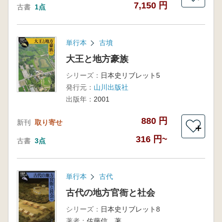
7,150 円
古書
1点
単行本
古墳
大王と地方豪族
シリーズ：
日本史リブレット5
発行元：
山川出版社
出版年：
2001
880 円
新刊
取り寄せ
＋
316 円~
古書
3点
単行本
古代
古代の地方官衙と社会
シリーズ：
日本史リブレット8
著者：
佐藤信 著