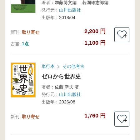
著者：
加藤博文編 若園雄志郎編
発行元：
山川出版社
出版年：
2018/04
2,200 円
新刊
取り寄せ
＋
1,100 円
古書
1点
単行本
その他考古
ゼロから世界史
著者：
佐藤 幸夫 著
発行元：
山川出版社
出版年：
2026/08
1,760 円
新刊
取り寄せ
＋