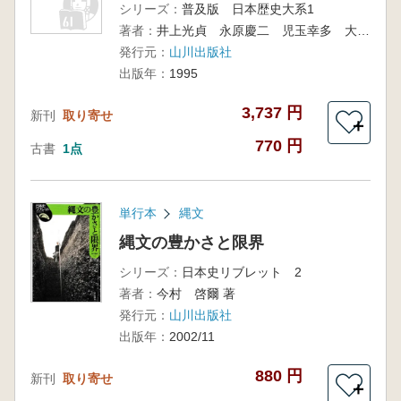
シリーズ：
普及版 日本歴史大系1
著者：
井上光貞 永原慶二 児玉幸多 大久保利謙
発行元：
山川出版社
出版年：
1995
3,737 円
新刊
取り寄せ
＋
770 円
古書
1点
単行本
縄文
縄文の豊かさと限界
シリーズ：
日本史リブレット 2
著者：
今村 啓爾 著
発行元：
山川出版社
出版年：
2002/11
880 円
新刊
取り寄せ
＋