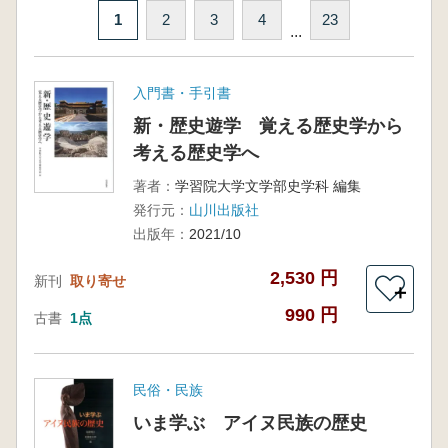
1
2
3
4
23
...
入門書・手引書
新・歴史遊学 覚える歴史学から
考える歴史学へ
著者：
学習院大学文学部史学科 編集
発行元：
山川出版社
出版年：
2021/10
2,530 円
新刊
取り寄せ
＋
990 円
古書
1点
民俗・民族
いま学ぶ アイヌ民族の歴史