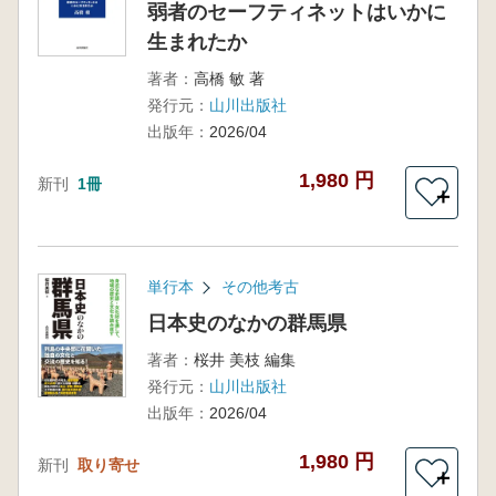
弱者のセーフティネットはいかに
生まれたか
著者：
高橋 敏 著
発行元：
山川出版社
出版年：
2026/04
1,980 円
新刊
1冊
＋
単行本
その他考古
日本史のなかの群馬県
著者：
桜井 美枝 編集
発行元：
山川出版社
出版年：
2026/04
1,980 円
新刊
取り寄せ
＋