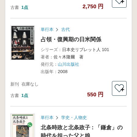
＋
2,750 円
古書
1点
単行本
古代
占領・復興期の日米関係
シリーズ：
日本史リブレット人 101
著者：
佐々木隆爾 著
発行元：
山川出版社
出版年：
2008
新刊
在庫なし
＋
550 円
古書
1点
単行本
学史・人物史
北条時政と北条政子 : 「鎌倉」の
時代を担った父と娘