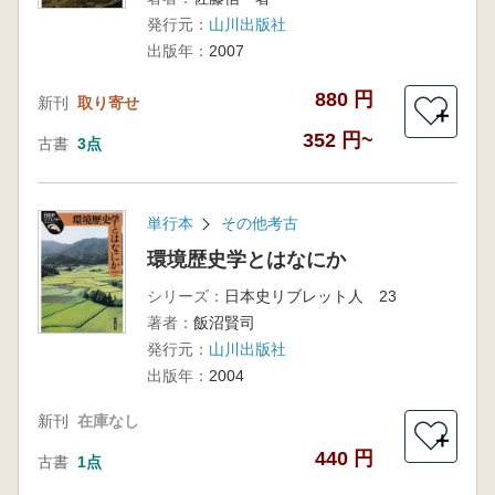
発行元：
山川出版社
出版年：
2007
880 円
新刊
取り寄せ
＋
352 円~
古書
3点
単行本
その他考古
環境歴史学とはなにか
シリーズ：
日本史リブレット人 23
著者：
飯沼賢司
発行元：
山川出版社
出版年：
2004
新刊
在庫なし
＋
440 円
古書
1点