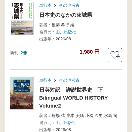
単行本
その他考古
日本史のなかの茨城県
著者：
後藤 孝行 編
発行元：
山川出版社
出版年：
2026/08
1,980 円
新刊
2冊
＋
単行本
その他考古
日英対訳 詳説世界史 下
Bilingual WORLD HISTORY
Volume2
著者：
橋場 弦 岸本 美緒 小松 久男 水島 司 編
発行元：
山川出版社
出版年：
2026/08