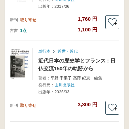
出版年：
2017/06
1,760 円
新刊
取り寄せ
＋
1,100 円
古書
1点
単行本
近世・近代
近代日本の歴史学とフランス : 日
仏交流150年の軌跡から
著者：
平野 千果子 高澤 紀恵 編集
発行元：
山川出版社
出版年：
2026/03
3,300 円
新刊
取り寄せ
＋