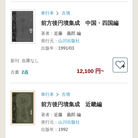
単行本
古墳
前方後円墳集成 中国・四国編
著者：
近藤 義郎 編
発行元：
山川出版社
出版年：
1991/03
新刊
在庫なし
＋
12,100 円~
古書
2点
単行本
古墳
前方後円墳集成 近畿編
著者：
近藤 義郎 編
発行元：
山川出版社
出版年：
1992