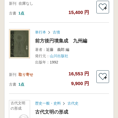
新刊
在庫なし
＋
15,400 円
古書
1点
単行本
古墳
前方後円墳集成 九州編
著者：
近藤 義郎 編
発行元：
山川出版社
出版年：
1992
16,553 円
新刊
取り寄せ
＋
9,900 円
古書
1点
古代文明
歴史一般・史料
古代史
の形成
古代文明の形成