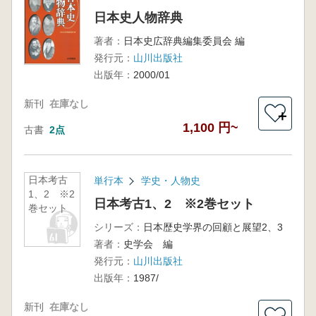
日本史人物辞典
著者：
日本史広辞典編集委員会 編
発行元：
山川出版社
出版年：
2000/01
新刊
在庫なし
＋
1,100 円~
古書
2点
日本考古
単行本
学史・人物史
1、2 ※2
日本考古1、2 ※2巻セット
巻セット
シリーズ：
日本歴史学界の回顧と展望2、3
著者：
史学会 編
発行元：
山川出版社
出版年：
1987/
新刊
在庫なし