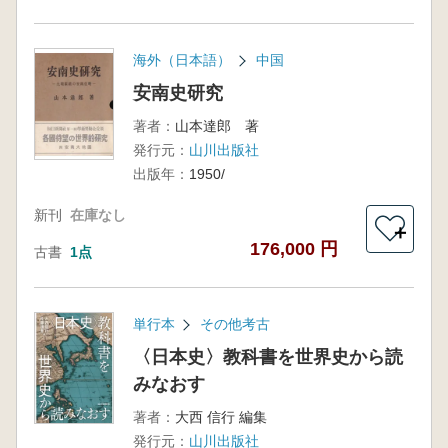
海外（日本語）
中国
安南史研究
著者：
山本達郎 著
発行元：
山川出版社
出版年：
1950/
新刊
在庫なし
＋
176,000 円
古書
1点
単行本
その他考古
〈日本史〉教科書を世界史から読
みなおす
著者：
大西 信行 編集
発行元：
山川出版社