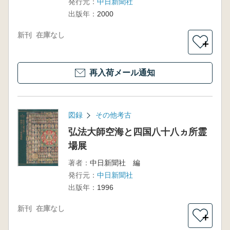
発行元：
中日新聞社
出版年：
2000
新刊
在庫なし
＋
再入荷メール通知
図録
その他考古
弘法大師空海と四国八十八ヵ所霊
場展
著者：
中日新聞社 編
発行元：
中日新聞社
出版年：
1996
新刊
在庫なし
＋