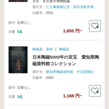
著者：
名古屋市博物館編
発行元：
仁王像修復記念「甚目寺観音展」実行委員会 名古屋市博物館 あま市 甚目寺 中日新聞社
出版年：
2011
新刊
在庫なし
＋
1,650 円~
古書
3点
陶磁器・美術
陶磁器
日本陶磁5000年の至宝 愛知県陶
磁資料館コレクション
発行元：
愛知県陶磁資料館 中日新聞社
出版年：
2002
新刊
在庫なし
＋
1,188 円~
古書
3点