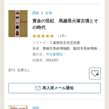
図録
古墳
黄金の世紀 馬越長火塚古墳とそ
の時代
（1件）
シリーズ：
三遠南信文化交流展
著者：
豊橋市美術博物館 飯田市美術博物館 編
発行元：
中日新聞社
出版年：
2011/07
新刊
在庫なし
＋
再入荷メール通知
城郭