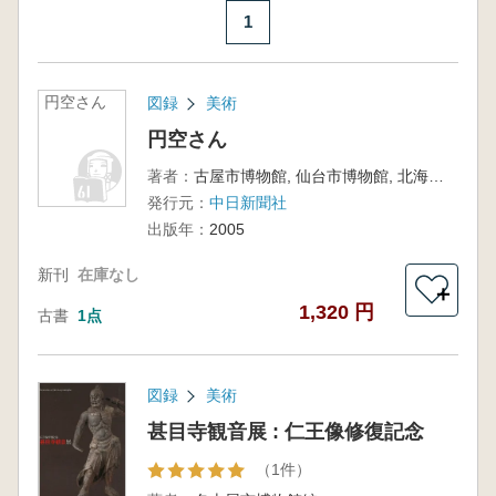
1
円空さん
図録
美術
円空さん
著者：
古屋市博物館, 仙台市博物館, 北海道立近代美術館企画編集
発行元：
中日新聞社
出版年：
2005
新刊
在庫なし
＋
1,320 円
古書
1点
図録
美術
甚目寺観音展 : 仁王像修復記念
（1件）