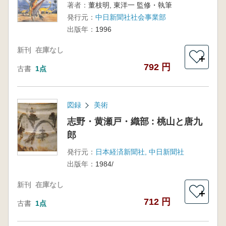
著者：
董枝明, 東洋一 監修・執筆
発行元：
中日新聞社社会事業部
出版年：
1996
新刊
在庫なし
＋
792 円
古書
1点
図録
美術
志野・黄瀬戸・織部 : 桃山と唐九
郎
発行元：
日本経済新聞社, 中日新聞社
出版年：
1984/
新刊
在庫なし
＋
712 円
古書
1点