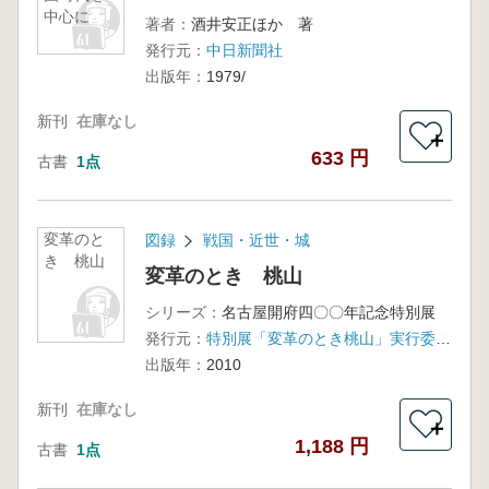
中心に
著者：
酒井安正ほか 著
発行元：
中日新聞社
出版年：
1979/
新刊
在庫なし
＋
633 円
古書
1点
変革のと
図録
戦国・近世・城
き 桃山
変革のとき 桃山
シリーズ：
名古屋開府四〇〇年記念特別展
発行元：
特別展「変革のとき桃山」実行委員会・名古屋市博物館・中日新聞社
出版年：
2010
新刊
在庫なし
＋
1,188 円
古書
1点