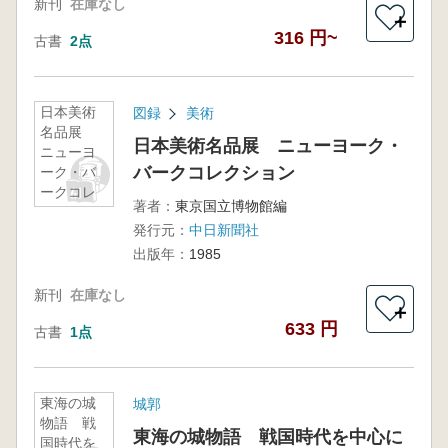
新刊
在庫なし
＋
316 円~
古書
2点
日本美術
図録
美術
名品展
日本美術名品展 ニューヨーク・
ニューヨ
バークコレクション
ーク・バ
ークコレ
著者：
東京国立博物館編
クション
発行元：
中日新聞社
出版年：
1985
新刊
在庫なし
＋
633 円
古書
1点
東海の城
城郭
物語 戦
東海の城物語 戦国時代を中心に
国時代を