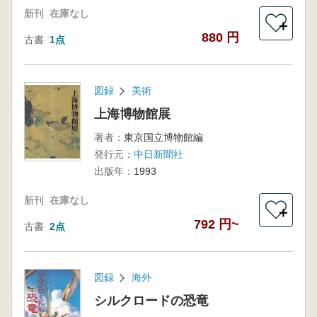
新刊
在庫なし
＋
880 円
古書
1点
図録
美術
上海博物館展
著者：
東京国立博物館編
発行元：
中日新聞社
出版年：
1993
新刊
在庫なし
＋
792 円~
古書
2点
図録
海外
シルクロードの恐竜