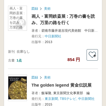
画人・富
図録
美術
岡鉄斎展 :
画人・富岡鉄斎展 : 万巻の書を読
万巻の書
み、万里の路を行く
を読み、
万里の路
著者：
碧南市藤井達吉現代美術館 中日新聞社編
を行く
発行元：
中日新聞社
出版年：
2013
新刊
在庫なし
＋
854 円
古書
1点
図録
美術
The golden legend 黄金伝説展
著者：
飯塚隆, 東京新聞文化事業部 編
発行元：
東京新聞, TBSテレビ, 中日新聞社
出版年：
2015