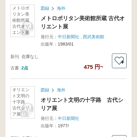
メトロポ
図録
海外
リタン美
メトロポリタン美術館所蔵 古代オ
術館所蔵
リエント展
古代オリ
エント展
発行元：
中日新聞社 , 西武美術館
出版年：
1983/01
新刊
在庫なし
＋
475 円~
古書
2点
オリエン
図録
海外
ト文明の
オリエント文明の十字路 古代シ
十字路
リア展
古代シリ
ア展
発行元：
中日新聞社
出版年：
1977/