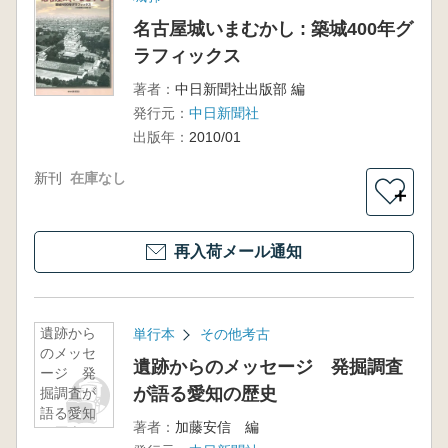
名古屋城いまむかし : 築城400年グ
ラフィックス
著者：
中日新聞社出版部 編
発行元：
中日新聞社
出版年：
2010/01
新刊
在庫なし
＋
再入荷メール通知
遺跡から
単行本
その他考古
のメッセ
遺跡からのメッセージ 発掘調査
ージ 発
が語る愛知の歴史
掘調査が
語る愛知
著者：
加藤安信 編
の歴史