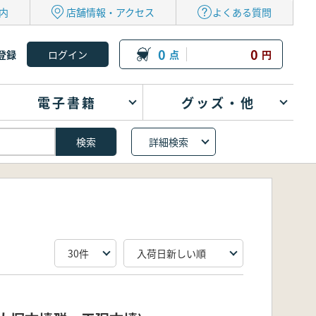
内
店舗情報・アクセス
よくある質問
0
0
登録
点
円
電子書籍
グッズ・他
詳細検索