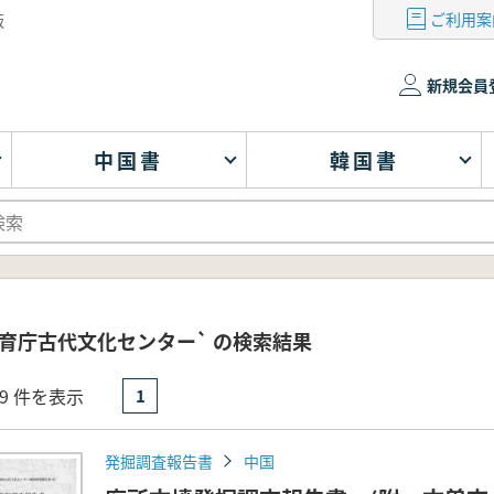
ご利用案
版
新規会員
中国書
韓国書
育庁古代文化センター` の検索結果
- 9 件を表示
1
発掘調査報告書
中国