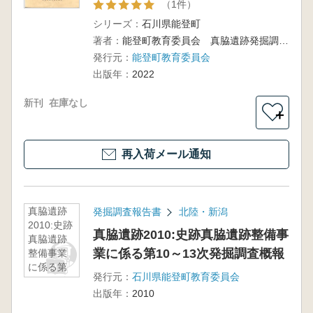
（1件）
シリーズ：
石川県能登町
著者：
能登町教育委員会 真脇遺跡発掘調査団
発行元：
能登町教育委員会
出版年：
2022
新刊
在庫なし
＋
再入荷メール通知
真脇遺跡
発掘調査報告書
北陸・新潟
2010:史跡
真脇遺跡2010:史跡真脇遺跡整備事
真脇遺跡
業に係る第10～13次発掘調査概報
整備事業
に係る第
発行元：
石川県能登町教育委員会
10～13次
出版年：
2010
発掘調査
概報