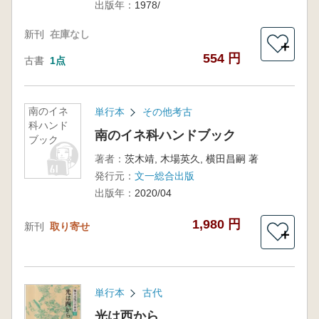
出版年：
1978/
新刊
在庫なし
＋
554 円
古書
1点
南のイネ
単行本
その他考古
科ハンド
南のイネ科ハンドブック
ブック
著者：
茨木靖, 木場英久, 横田昌嗣 著
発行元：
文一総合出版
出版年：
2020/04
1,980 円
新刊
取り寄せ
＋
単行本
古代
光は西から