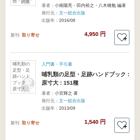
態・調査
著者：
小南陽亮・田内裕之・八木橋勉 編著
法
発行元：
文一総合出版
出版年：
2016/08
4,950 円
新刊
取り寄せ
＋
哺乳類の
入門書・手引書
足型・足
哺乳類の足型・足跡ハンドブック :
跡ハンド
原寸大 : 151種
ブック :
原寸大 :
著者：
小宮輝之 著
151種
発行元：
文一総合出版
出版年：
2013/09
1,540 円
新刊
取り寄せ
＋