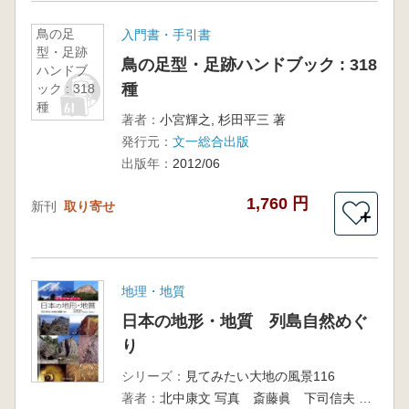
鳥の足
入門書・手引書
型・足跡
鳥の足型・足跡ハンドブック : 318
ハンドブ
種
ック : 318
種
著者：
小宮輝之, 杉田平三 著
発行元：
文一総合出版
出版年：
2012/06
1,760 円
新刊
取り寄せ
＋
地理・地質
日本の地形・地質 列島自然めぐ
り
シリーズ：
見てみたい大地の風景116
著者：
北中康文 写真 斎藤眞 下司信夫 解説