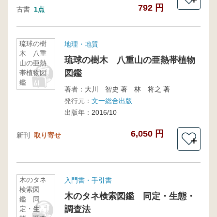
792 円
古書
1点
琉球の樹
地理・地質
木 八重
琉球の樹木 八重山の亜熱帯植物
山の亜熱
図鑑
帯植物図
鑑
著者：
大川 智史 著 林 将之 著
発行元：
文一総合出版
出版年：
2016/10
6,050 円
新刊
取り寄せ
＋
木のタネ
入門書・手引書
検索図
木のタネ検索図鑑 同定・生態・
鑑 同
調査法
定・生