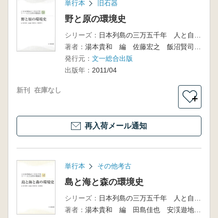
単行本
旧石器
野と原の環境史
シリーズ：
日本列島の三万五千年 人と自然の環境史2
著者：
湯本貴和 編 佐藤宏之 飯沼賢司 編
発行元：
文一総合出版
出版年：
2011/04
新刊
在庫なし
＋
再入荷メール通知
単行本
その他考古
島と海と森の環境史
シリーズ：
日本列島の三万五千年 人と自然の環境史4
著者：
湯本貴和 編 田島佳也 安渓遊地 編