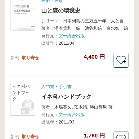
民俗・民族
山と森の環境史
シリーズ：
日本列島の三万五千年 人と自然の環境史5
著者：
湯本貴和 編 池谷和信 白水智 編
発行元：
文一総合出版
出版年：
2011/04
4,400 円
新刊
取り寄せ
＋
イネ科ハ
入門書・手引書
ンドブッ
イネ科ハンドブック
ク
著者：
木場英久, 茨木靖, 勝山輝男 著
発行元：
文一総合出版
出版年：
2011/03
1,760 円
新刊
取り寄せ