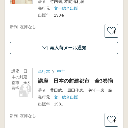
著者：
竹内誠, 本間清利著
発行元：
文一総合出版
出版年：
1984/
新刊
在庫なし
＋
再入荷メール通知
講座 日
単行本
中世
本の封建
講座 日本の封建都市 全3巻揃
都市 全3
巻揃
著者：
豊田武, 原田伴彦, 矢守一彦 編
発行元：
文一総合出版
出版年：
1981
新刊
在庫なし
＋