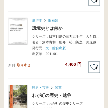
＋
単行本
旧石器
環境史とは何か
シリーズ：
日本列島の三万五千年 人と自然の環境史1
著者：
湯本貴和 監修 松田裕之 矢原徹一 編
発行元：
文一総合出版
出版年：
2011/01
4,400 円
新刊
取り寄せ
＋
県史・市史
関東
わが町の歴史・越谷
シリーズ：
わが町の歴史シリーズ