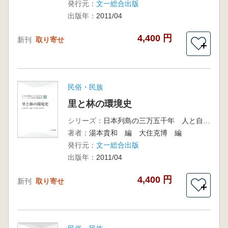
発行元：
文一総合出版
出版年：
2011/04
4,400 円
新刊
取り寄せ
＋
民俗・民族
里と林の環境史
シリーズ：
日本列島の三万五千年 人と自然の環境史3
著者：
湯本貴和 編 大住克博 編
発行元：
文一総合出版
出版年：
2011/04
4,400 円
新刊
取り寄せ
＋