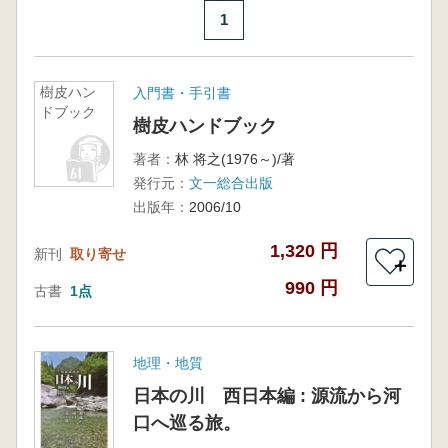
1
樹皮ハン
入門書・手引書
ドブック
樹皮ハンドブック
著者：
林 将之(1976～)/著
発行元：
文一総合出版
出版年：
2006/10
1,320 円
新刊
取り寄せ
＋
990 円
古書
1点
地理・地質
日本の川 西日本編 : 源流から河
口へ巡る旅。