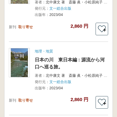
著者：
北中康文 著 斎藤 眞・小松原純子 監修
発行元：
文一総合出版
出版年：
2023/04
2,860 円
新刊
取り寄せ
＋
地理・地質
日本の川 東日本編 : 源流から河
口へ巡る旅。
著者：
北中康文 著 斎藤 眞・小松原純子 監修
発行元：
文一総合出版
出版年：
2023/04
2,860 円
新刊
取り寄せ
＋