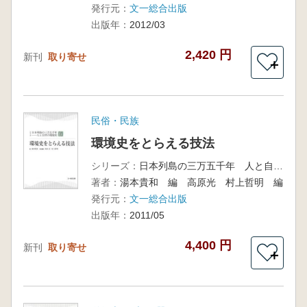
発行元：
文一総合出版
出版年：
2012/03
2,420 円
新刊
取り寄せ
＋
民俗・民族
環境史をとらえる技法
シリーズ：
日本列島の三万五千年 人と自然の環境史6
著者：
湯本貴和 編 高原光 村上哲明 編
発行元：
文一総合出版
出版年：
2011/05
4,400 円
新刊
取り寄せ
＋