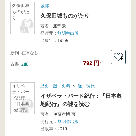
久保田城
城郭
ものがた
久保田城ものがたり
り
著者：
渡部景
発行元：
無明舎出版
出版年：
1989/
新刊
在庫なし
＋
792 円~
古書
2点
イザベ
歴史一般・史料
近・現代
ラ・バー
イザベラ・バード紀行 : 『日本奥
ド紀行 :
地紀行』の謎を読む
『日本奥
地紀行』
著者：
伊藤孝博 著
の謎を読
発行元：
無明舎出版
む
出版年：
2010