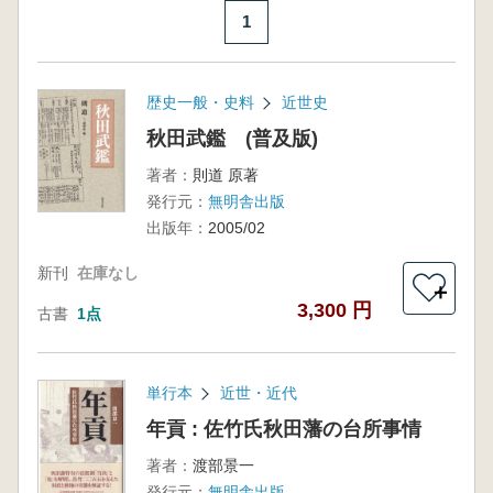
1
歴史一般・史料
近世史
秋田武鑑 (普及版)
著者：
則道 原著
発行元：
無明舎出版
出版年：
2005/02
新刊
在庫なし
＋
3,300 円
古書
1点
単行本
近世・近代
年貢 : 佐竹氏秋田藩の台所事情
著者：
渡部景一
発行元：
無明舎出版