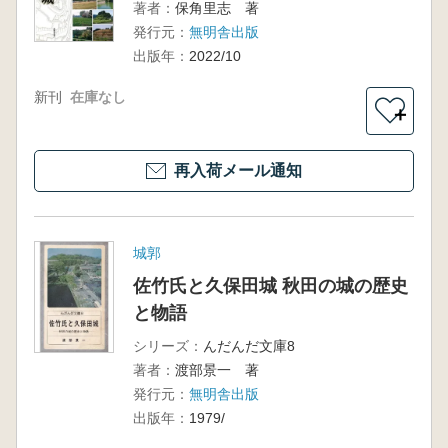
著者：
保角里志 著
発行元：
無明舎出版
出版年：
2022/10
新刊
在庫なし
＋
再入荷メール通知
城郭
佐竹氏と久保田城 秋田の城の歴史
と物語
シリーズ：
んだんだ文庫8
著者：
渡部景一 著
発行元：
無明舎出版
出版年：
1979/