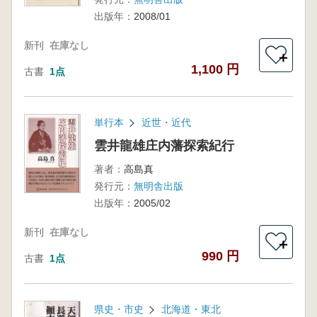
出版年：
2008/01
新刊
在庫なし
＋
1,100 円
古書
1点
単行本
近世・近代
雲井龍雄庄内藩探索紀行
著者：
高島真
発行元：
無明舎出版
出版年：
2005/02
新刊
在庫なし
＋
990 円
古書
1点
県史・市史
北海道・東北