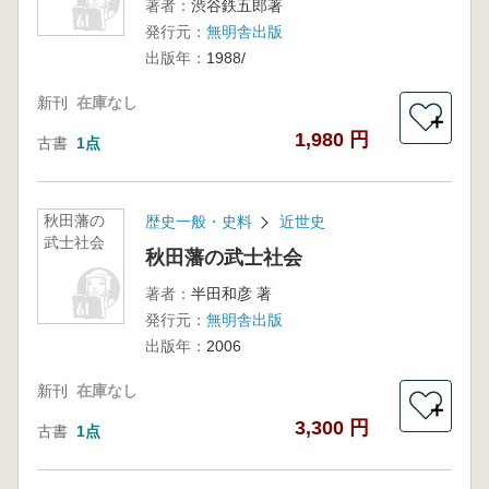
著者：
渋谷鉄五郎著
発行元：
無明舎出版
出版年：
1988/
新刊
在庫なし
＋
1,980 円
古書
1点
秋田藩の
歴史一般・史料
近世史
武士社会
秋田藩の武士社会
著者：
半田和彦 著
発行元：
無明舎出版
出版年：
2006
新刊
在庫なし
＋
3,300 円
古書
1点