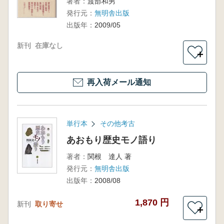
著者：
渡部和男
発行元：
無明舎出版
出版年：
2009/05
新刊
在庫なし
＋
再入荷メール通知
単行本
その他考古
あおもり歴史モノ語り
著者：
関根 達人 著
発行元：
無明舎出版
出版年：
2008/08
1,870 円
新刊
取り寄せ
＋