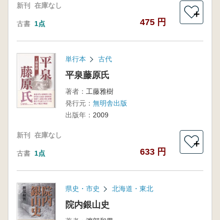
新刊
在庫なし
＋
475 円
古書
1点
単行本
古代
平泉藤原氏
著者：
工藤雅樹
発行元：
無明舎出版
出版年：
2009
新刊
在庫なし
＋
633 円
古書
1点
県史・市史
北海道・東北
院内銀山史