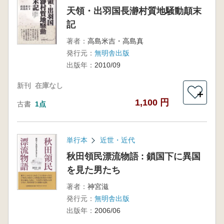
天領・出羽国長瀞村質地騒動顛末
記
著者：
高島米吉・高島真
発行元：
無明舎出版
出版年：
2010/09
新刊
在庫なし
＋
1,100 円
古書
1点
単行本
近世・近代
秋田領民漂流物語 : 鎖国下に異国
を見た男たち
著者：
神宮滋
発行元：
無明舎出版
出版年：
2006/06