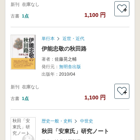
新刊
在庫なし
＋
1,100 円
古書
1点
単行本
近世・近代
伊能忠敬の秋田路
著者：
佐藤晃之輔
発行元：
無明舎出版
出版年：
2010/04
新刊
在庫なし
＋
1,100 円
古書
1点
秋田「安
歴史一般・史料
中世史
東氏」研
秋田「安東氏」研究ノート
究ノート