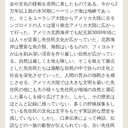
会や文化の様相を克明に表したものである。今から2
万年以上前の氷河期にベーリング海は地峡であっ
た。そこをユーラシア大陸からアメリカ大陸に古モ
ンゴロイドの人々は渡り南北アメリカ大陸に広がっ
て行った。アメリカ北西海岸でも紀元前3000年頃に
は人々が定着し先住民文化が広がっていた。北西海
岸は豊富な魚介類、海獣はいるものの、フィヨルド
が山を刻み深い渓谷を作り厳しい自然が広がってい
る。自然は厳しく土地も険しい。そこを敢えて拠点
とした先住民たちは過酷な自然の中で自らの文化と
社会を深化させていった。人間の営みの強靭さを感
じさせる。アメリカ大陸では大きな文明を築いた先
住民の他にも大小様々な先住民が地域の自然と適応
した暮らしを繰り広げてきた。しかし、その歴史は
ほとんど記録に残っていない。多くの狩猟採集をし
ている先住民の文化は文字をもたず実証的な歴史を
残していない。しかし、口承伝承によって神話、伝
説などの一族の叡智が伝えられている。古い先住民