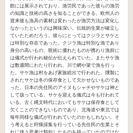
館には展示されており、漁労民であった彼らの漁労
の知識と技術の高さを知ることができる。欧州人の
渡来後も漁具の素材は変わったが漁労方法は変化し
なかったというのは興味深い。伝統的生業が確立し
ていたためだろう。彼らにとってはクジラとサケと
は特別な存在であった。クジラ漁は特別な漁であり
身分の高いもの、呪術に優れたものが携わり漁前に
は儀式が行われ秘伝が伝えられていた。またサケ漁
は数週間にわたり行われ、川で網や簗で漁を行っ
た。サケ漁は村をあげ家族総出で行われた。燻製に
されたサケは冬の保存食として欠かせないものであ
った。日本の先住民のアイヌもシャチやサケは神と
して扱っている。サケを迎える儀式は今も行われて
いる。古く縄文時代においてもサケは保存食として
欠くことのできないものであり、北海道や東北では
毎年同様な儀式が行われていたのかもしれない。そ
う考えると狩猟採集を行っている先住民の生業とそ
れに伴う思考は類似したものを持っていたのではな