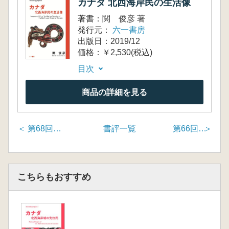
カナダ 北西海岸民の生活像
著書：関 俊彦 著
発行元：
六一書房
出版日：2019/12
価格：￥2,530(税込)
目次
商品の詳細を見る
＜ 第68回「古代東アジア史料論 」
書評一覧
第66回「弥生時代の東西交流 広域的な連動性を考える」
こちらもおすすめ