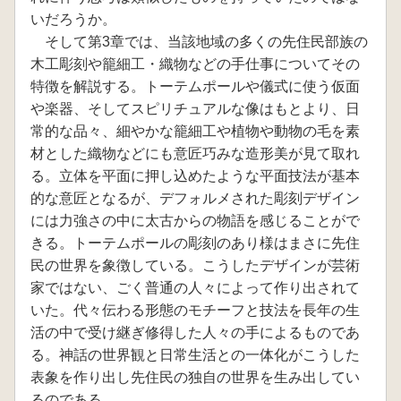
いだろうか。
そして第3章では、当該地域の多くの先住民部族の
木工彫刻や籠細工・織物などの手仕事についてその
特徴を解説する。トーテムポールや儀式に使う仮面
や楽器、そしてスピリチュアルな像はもとより、日
常的な品々、細やかな籠細工や植物や動物の毛を素
材とした織物などにも意匠巧みな造形美が見て取れ
る。立体を平面に押し込めたような平面技法が基本
的な意匠となるが、デフォルメされた彫刻デザイン
には力強さの中に太古からの物語を感じることがで
きる。トーテムポールの彫刻のあり様はまさに先住
民の世界を象徴している。こうしたデザインが芸術
家ではない、ごく普通の人々によって作り出されて
いた。代々伝わる形態のモチーフと技法を長年の生
活の中で受け継ぎ修得した人々の手によるものであ
る。神話の世界観と日常生活との一体化がこうした
表象を作り出し先住民の独自の世界を生み出してい
るのである。