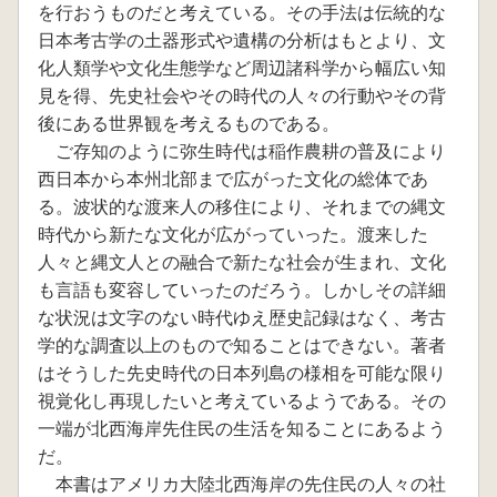
を行おうものだと考えている。その手法は伝統的な
日本考古学の土器形式や遺構の分析はもとより、文
化人類学や文化生態学など周辺諸科学から幅広い知
見を得、先史社会やその時代の人々の行動やその背
後にある世界観を考えるものである。
ご存知のように弥生時代は稲作農耕の普及により
西日本から本州北部まで広がった文化の総体であ
る。波状的な渡来人の移住により、それまでの縄文
時代から新たな文化が広がっていった。渡来した
人々と縄文人との融合で新たな社会が生まれ、文化
も言語も変容していったのだろう。しかしその詳細
な状況は文字のない時代ゆえ歴史記録はなく、考古
学的な調査以上のもので知ることはできない。著者
はそうした先史時代の日本列島の様相を可能な限り
視覚化し再現したいと考えているようである。その
一端が北西海岸先住民の生活を知ることにあるよう
だ。
本書はアメリカ大陸北西海岸の先住民の人々の社