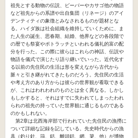
祖先とする動物の伝説、ビーバーやカサゴ他の物語
など祖先からの系譜や出自集団（リネージ）のアイ
デンティティの象徴とみなされるものが題材とな
る。ハイダ族は社会組織を維持していくために、ま
た人生の誕生、思春期、結婚、他界などの各段階で
の暦でも祭宴やポトラッチといわれる儀礼的富の配
分を行った。この際に彼らはこれらの神話、伝説や
物語を儀式で演じたり語り継いでいった。近代化す
る以前の先住民の生活は形を変えながら古代から
脈々と引き継がれてきたものだろう。先住民の生活
や考え方のあり方からは彼らの世界観が看取できる
が、これはわれわれのものとは全く異なる。しかし
もしかすると、それはすでに失われてしまったわれ
られの祖先の持っていた世界観に通じるものである
のかもしれない。
第2章は北西海岸部で行われていた先住民の漁撈に
ついて詳細な記録を記している。先史時代からの漁
具（釣り針、簎、銛、離頭銛、網、簗、他）が博物