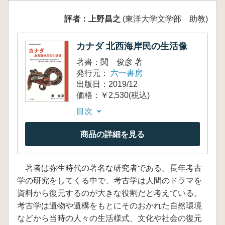
評者：上野昌之
(東洋大学文学部 助教)
カナダ 北西海岸民の生活像
著書：関 俊彦 著
発行元：
六一書房
出版日：2019/12
価格：￥2,530(税込)
目次
商品の詳細を見る
著者は弥生時代の著名な研究者である。長年考古
学の研究をしてくる中で、考古学は人間のドラマを
資料から復元するのが大きな役割だと考えている。
考古学は遺物や遺構をもとにそのおかれた自然環境
などから当時の人々の生活様式、文化や社会の復元