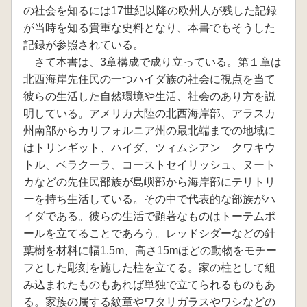
の社会を知るには17世紀以降の欧州人が残した記録
が当時を知る貴重な史料となり、本書でもそうした
記録が参照されている。
さて本書は、3章構成で成り立っている。第１章は
北西海岸先住民の一つハイダ族の社会に視点を当て
彼らの生活した自然環境や生活、社会のあり方を説
明している。アメリカ大陸の北西海岸部、アラスカ
州南部からカリフォルニア州の最北端までの地域に
はトリンギット、ハイダ、ツィムシアン クワキウ
トル、ベラクーラ、コーストセイリッシュ、ヌート
カなどの先住民部族が島嶼部から海岸部にテリトリ
ーを持ち生活している。その中で代表的な部族がハ
イダである。彼らの生活で顕著なものはトーテムポ
ールを立てることであろう。レッドシダーなどの針
葉樹を材料に幅1.5m、高さ15mほどの動物をモチー
フとした彫刻を施した柱を立てる。家の柱として組
み込まれたものもあれば単独で立てられるものもあ
る。家族の属する紋章やワタリガラスやワシなどの