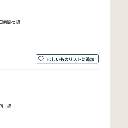
日新聞社 編
ほしいものリストに追加
所 編