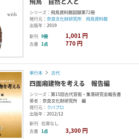
飛鳥 自然と人と
シリーズ：
飛鳥資料館図録第72冊
発行元：
奈良文化財研究所 飛鳥資料館
出版年：
2019
1,001 円
新刊
9冊
770 円
古書
1点
単行本
古代
四面廂建物を考える 報告編
シリーズ：
第15回古代官衙・集落研究会報告書
著者：
奈良文化財研究所 編
発行元：
クバプロ
出版年：
2012/12
新刊
在庫なし
3,300 円
古書
1点