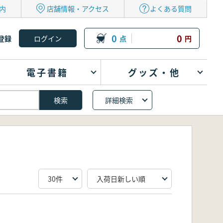
内
店舗情報・アクセス
よくある質問
0
0
登録
点
円
電子書籍
グッズ・他
詳細検索