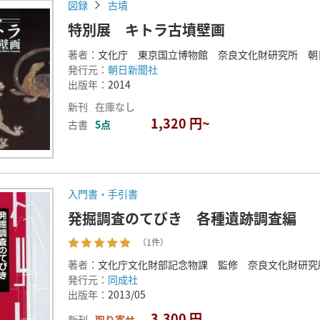
図録
古墳
特別展 キトラ古墳壁画
著者：
文化庁 東京国立博物館 奈良文化財研究所 朝
発行元：
朝日新聞社
出版年：
2014
新刊
在庫なし
1,320 円~
古書
5点
入門書・手引書
発掘調査のてびき 各種遺跡調査編
（1件）
著者：
文化庁文化財部記念物課 監修 奈良文化財研究
発行元：
同成社
出版年：
2013/05
3,300 円
新刊
取り寄せ