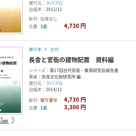
発行元：
クバプロ
出版年：
2012/12
新刊
在庫なし
4,730 円
古書
1点
単行本
古代
長舎と官衙の建物配置 資料編
シリーズ：
第17回古代官衙・集落研究会報告書
著者：
奈良文化財研究所 編
発行元：
クバプロ
出版年：
2014/12
4,730 円
新刊
取り寄せ
3,300 円
古書
1点