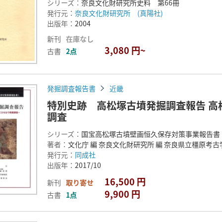
シリーズ：
奈良文化財研究所史料 第66冊
発行元：
奈良文化財研究所 (真陽社)
出版年：
2004
新刊
在庫なし
3,080 円~
古書
2点
発掘調査報告書
近畿
特別史跡 高松塚古墳発掘調査報告 高
調査
シリーズ：
国宝高松塚古墳壁画恒久保存対策事業報告書 
著者：
文化庁 編 奈良文化財研究所 編 奈良県立橿原考古
発行元：
同成社
出版年：
2017/10
16,500 円
新刊
取り寄せ
9,900 円
古書
1点