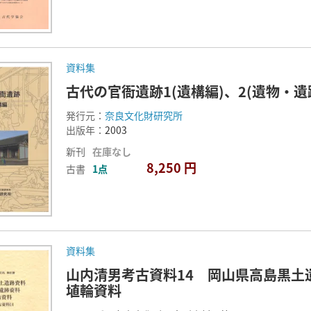
資料集
古代の官衙遺跡1(遺構編)、2(遺物・遺
発行元：
奈良文化財研究所
出版年：
2003
新刊
在庫なし
8,250 円
古書
1点
資料集
山内清男考古資料14 岡山県高島黒土
埴輪資料