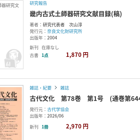
研究報告
師器研究文
畿内古式土師器研究文献目録(稿)
著者：
研究代表者 次山淳
発行元：
奈良文化財研究所
出版年：
2004
新刊
在庫なし
1,870 円
古書
1点
雑誌・紀要
雑誌
古代文化 第78巻 第1号 (通巻第6
発行元：
古代学協会
出版年：
2026/06
2,970 円
新刊
1冊