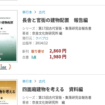
単行本
古代
長舎と官衙の建物配置 報告編
シリーズ：
第17回古代官衙・集落研究会報告書
著者：
奈良文化財研究所 編
発行元：
クバプロ
出版年：
2014/12
2,860 円
新刊
取り寄せ
1,980 円
古書
1点
単行本
古代
四面廂建物を考える 資料編
シリーズ：
第15回古代官衙・集落研究会報告書
著者：
奈良文化財研究所 編