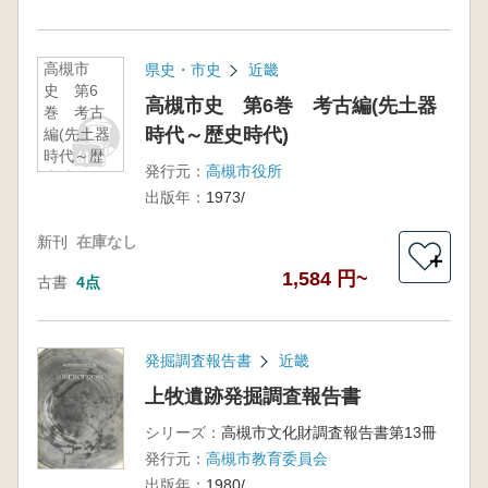
高槻市
県史・市史
近畿
史 第6
高槻市史 第6巻 考古編(先土器
巻 考古
時代～歴史時代)
編(先土器
時代～歴
発行元：
高槻市役所
史時代)
出版年：
1973/
新刊
在庫なし
＋
1,584 円~
古書
4点
発掘調査報告書
近畿
上牧遺跡発掘調査報告書
シリーズ：
高槻市文化財調査報告書第13冊
発行元：
高槻市教育委員会
出版年：
1980/