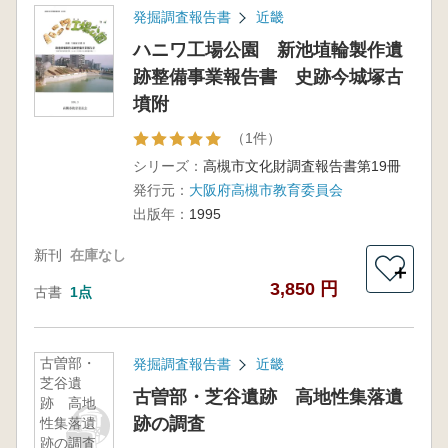
発掘調査報告書
近畿
ハニワ工場公園 新池埴輪製作遺
跡整備事業報告書 史跡今城塚古
墳附
（1件）
シリーズ：
高槻市文化財調査報告書第19冊
発行元：
大阪府高槻市教育委員会
出版年：
1995
新刊
在庫なし
＋
3,850 円
古書
1点
古曽部・
発掘調査報告書
近畿
芝谷遺
古曽部・芝谷遺跡 高地性集落遺
跡 高地
跡の調査
性集落遺
跡の調査