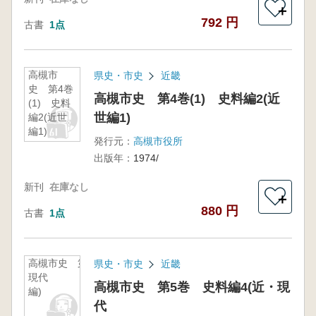
＋
792 円
古書
1点
高槻市
県史・市史
近畿
史 第4巻
高槻市史 第4巻(1) 史料編2(近
(1) 史料
世編1)
編2(近世
編1)
発行元：
高槻市役所
出版年：
1974/
新刊
在庫なし
＋
880 円
古書
1点
高槻市史 第5巻 史料編4(近・
県史・市史
近畿
現代
高槻市史 第5巻 史料編4(近・現
編)
代