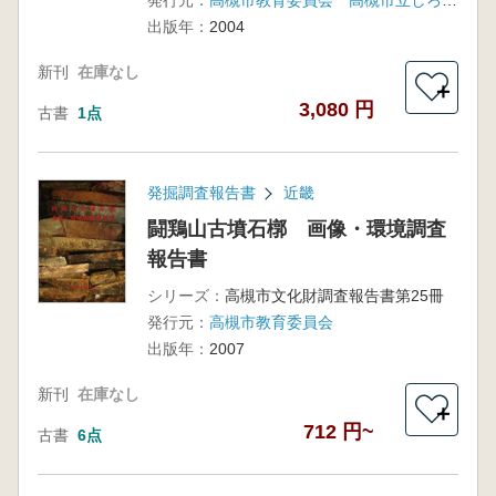
発行元：
高槻市教育委員会 高槻市立しろあと歴史館
出版年：
2004
新刊
在庫なし
＋
3,080 円
古書
1点
発掘調査報告書
近畿
闘鶏山古墳石槨 画像・環境調査
報告書
シリーズ：
高槻市文化財調査報告書第25冊
発行元：
高槻市教育委員会
出版年：
2007
新刊
在庫なし
＋
712 円~
古書
6点