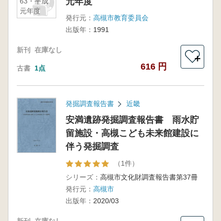
元年度
63・平成
元年度
発行元：
高槻市教育委員会
出版年：
1991
新刊
在庫なし
＋
616 円
古書
1点
発掘調査報告書
近畿
安満遺跡発掘調査報告書 雨水貯
留施設・高槻こども未来館建設に
伴う発掘調査
（1件）
シリーズ：
高槻市文化財調査報告書第37冊
発行元：
高槻市
出版年：
2020/03