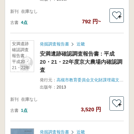
新刊
在庫なし
＋
792 円~
古書
4点
安満遺跡
発掘調査報告書
近畿
確認調査
安満遺跡確認調査報告書 : 平成
報告書 :
20・21・22年度京大農場内確認調
平成20・
21・22年
査
度京大農
場内確認
発行元：
高槻市教育委員会文化財課埋蔵文化財調査センター
調査
出版年：
2013
新刊
在庫なし
＋
3,520 円
古書
1点
発掘調査報告書
近畿