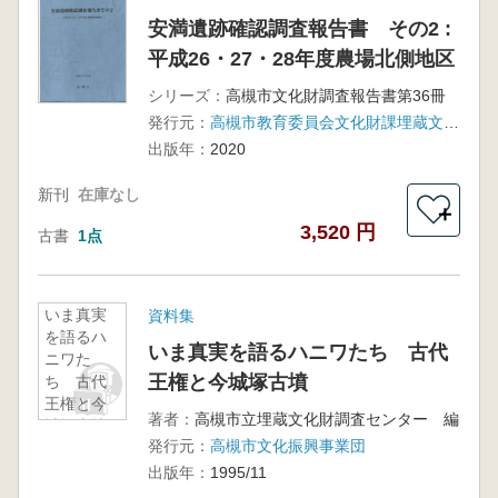
安満遺跡確認調査報告書 その2 :
平成26・27・28年度農場北側地区
シリーズ：
高槻市文化財調査報告書第36冊
発行元：
高槻市教育委員会文化財課埋蔵文化財調査センター
出版年：
2020
新刊
在庫なし
＋
3,520 円
古書
1点
いま真実
資料集
を語るハ
いま真実を語るハニワたち 古代
ニワた
王権と今城塚古墳
ち 古代
王権と今
著者：
高槻市立埋蔵文化財調査センター 編
城塚古墳
発行元：
高槻市文化振興事業団
出版年：
1995/11