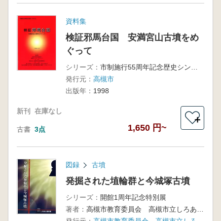
資料集
検証邪馬台国 安満宮山古墳をめ
ぐって
シリーズ：
市制施行55周年記念歴史シンポジウム
発行元：
高槻市
出版年：
1998
新刊
在庫なし
＋
1,650 円~
古書
3点
図録
古墳
発掘された埴輪群と今城塚古墳
シリーズ：
開館1周年記念特別展
著者：
高槻市教育委員会 高槻市立しろあと歴史館 編