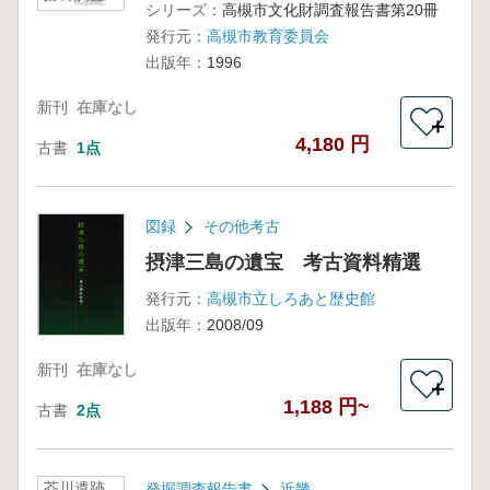
シリーズ：
高槻市文化財調査報告書第20冊
発行元：
高槻市教育委員会
出版年：
1996
新刊
在庫なし
＋
4,180 円
古書
1点
図録
その他考古
摂津三島の遺宝 考古資料精選
発行元：
高槻市立しろあと歴史館
出版年：
2008/09
新刊
在庫なし
＋
1,188 円~
古書
2点
芥川遺跡
発掘調査報告書
近畿