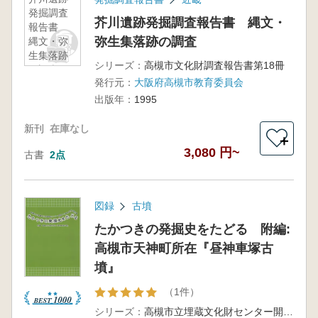
発掘調査
芥川遺跡発掘調査報告書 縄文・
報告書
弥生集落跡の調査
縄文・弥
生集落跡
シリーズ：
高槻市文化財調査報告書第18冊
の調査
発行元：
大阪府高槻市教育委員会
出版年：
1995
新刊
在庫なし
＋
3,080 円~
古書
2点
図録
古墳
たかつきの発掘史をたどる 附編:
高槻市天神町所在『昼神車塚古
墳』
（1件）
シリーズ：
高槻市立埋蔵文化財センター開設40周年記念特別展