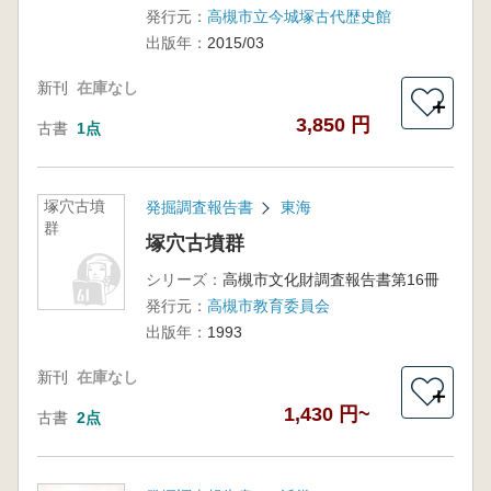
発行元：
高槻市立今城塚古代歴史館
出版年：
2015/03
新刊
在庫なし
＋
3,850 円
古書
1点
塚穴古墳
発掘調査報告書
東海
群
塚穴古墳群
シリーズ：
高槻市文化財調査報告書第16冊
発行元：
高槻市教育委員会
出版年：
1993
新刊
在庫なし
＋
1,430 円~
古書
2点