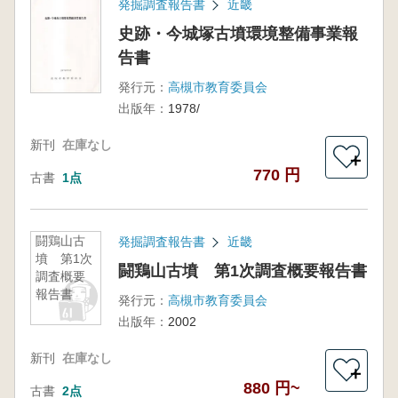
発掘調査報告書
近畿
史跡・今城塚古墳環境整備事業報
告書
発行元：
高槻市教育委員会
出版年：
1978/
新刊
在庫なし
＋
770 円
古書
1点
闘鶏山古
発掘調査報告書
近畿
墳 第1次
闘鶏山古墳 第1次調査概要報告書
調査概要
報告書
発行元：
高槻市教育委員会
出版年：
2002
新刊
在庫なし
＋
880 円~
古書
2点