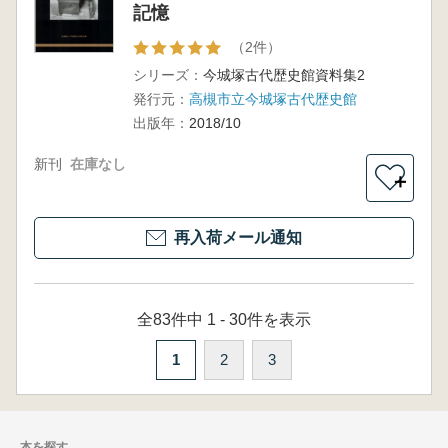
記憶
（2件）
シリーズ：
今城塚古代歴史館資料集2
発行元：
高槻市立今城塚古代歴史館
出版年：
2018/10
新刊
在庫なし
＋
再入荷メール通知
全83件中 1 - 30件を表示
1
2
3
本を探す