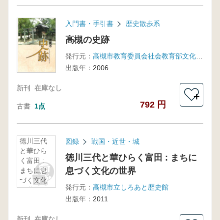
入門書・手引書
歴史散歩系
高槻の史跡
発行元：
高槻市教育委員会社会教育部文化財課
出版年：
2006
新刊
在庫なし
＋
792 円
古書
1点
徳川三代
図録
戦国・近世・城
と華ひら
徳川三代と華ひらく富田 : まちに
く富田 :
息づく文化の世界
まちに息
づく文化
発行元：
高槻市立しろあと歴史館
の世界
出版年：
2011
新刊
在庫なし