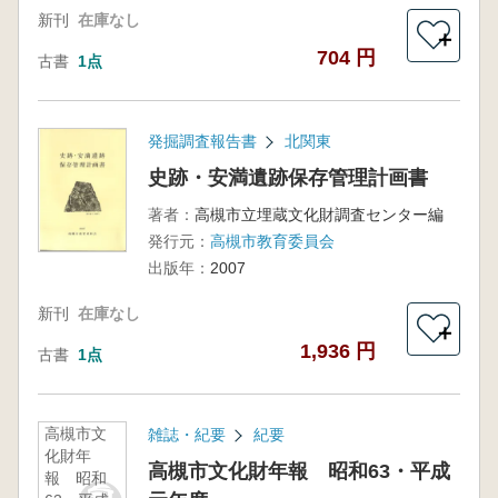
新刊
在庫なし
＋
704 円
古書
1点
発掘調査報告書
北関東
史跡・安満遺跡保存管理計画書
著者：
高槻市立埋蔵文化財調査センター編
発行元：
高槻市教育委員会
出版年：
2007
新刊
在庫なし
＋
1,936 円
古書
1点
高槻市文
雑誌・紀要
紀要
化財年
高槻市文化財年報 昭和63・平成
報 昭和