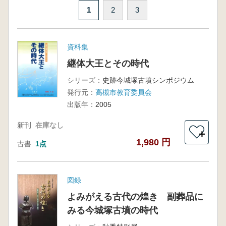
1
2
3
資料集
継体大王とその時代
シリーズ：
史跡今城塚古墳シンポジウム
発行元：
高槻市教育委員会
出版年：
2005
新刊
在庫なし
＋
1,980 円
古書
1点
図録
よみがえる古代の煌き 副葬品に
みる今城塚古墳の時代