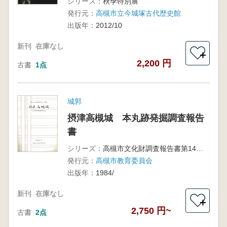
シリーズ：
秋季特別展
発行元：
高槻市立今城塚古代歴史館
出版年：
2012/10
新刊
在庫なし
＋
2,200 円
古書
1点
城郭
摂津高槻城 本丸跡発掘調査報告
書
シリーズ：
高槻市文化財調査報告書第14冊
発行元：
高槻市教育委員会
出版年：
1984/
新刊
在庫なし
＋
2,750 円~
古書
2点