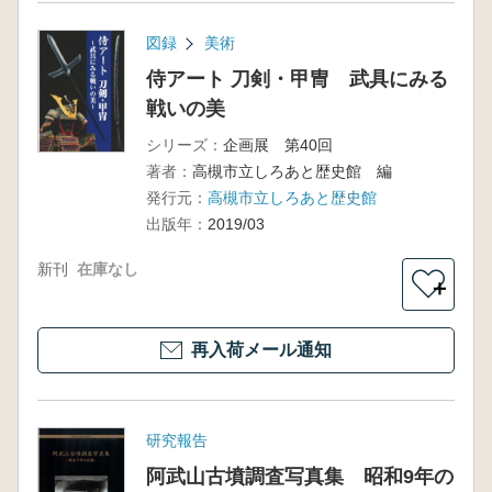
図録
美術
侍アート 刀剣・甲冑 武具にみる
戦いの美
シリーズ：
企画展 第40回
著者：
高槻市立しろあと歴史館 編
発行元：
高槻市立しろあと歴史館
出版年：
2019/03
新刊
在庫なし
＋
再入荷メール通知
研究報告
阿武山古墳調査写真集 昭和9年の