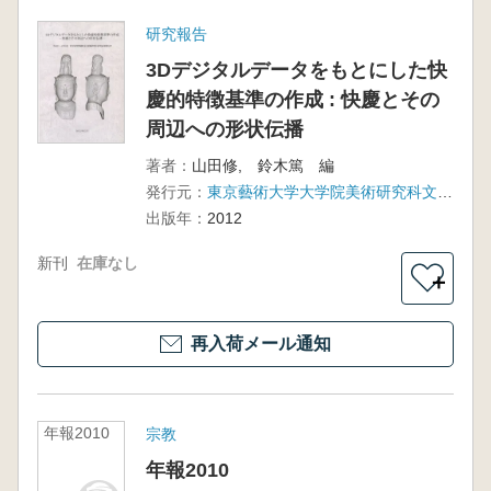
研究報告
3Dデジタルデータをもとにした快
慶的特徴基準の作成 : 快慶とその
周辺への形状伝播
著者：
山田修, 鈴木篤 編
発行元：
東京藝術大学大学院美術研究科文化財保存学専攻保存修復彫刻研究室
出版年：
2012
新刊
在庫なし
＋
再入荷メール通知
年報2010
宗教
年報2010