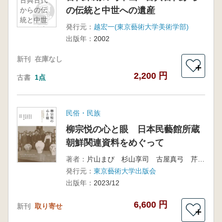
古典古代
の伝統と中世への遺産
からの伝
統と中世
発行元：
越宏一(東京藝術大学美術学部)
への遺産
出版年：
2002
新刊
在庫なし
＋
2,200 円
古書
1点
民俗・民族
柳宗悦の心と眼 日本民藝館所蔵
朝鮮関連資料をめぐって
著者：
片山まび 杉山享司 古屋真弓 芹生春菜 田代裕一朗 編著 韓国語翻訳 李芝賢
発行元：
東京藝術大学出版会
出版年：
2023/12
6,600 円
新刊
取り寄せ
＋