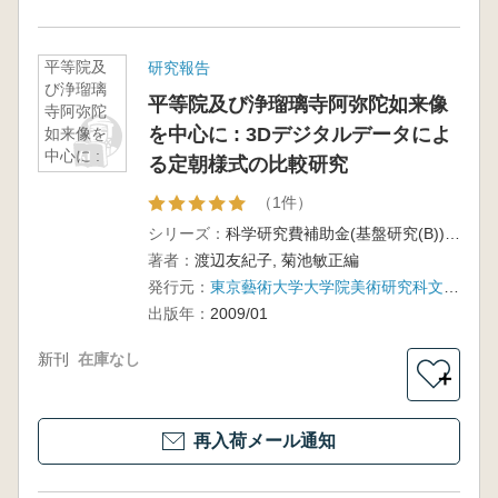
平等院及
研究報告
び浄瑠璃
平等院及び浄瑠璃寺阿弥陀如来像
寺阿弥陀
を中心に : 3Dデジタルデータによ
如来像を
中心に :
る定朝様式の比較研究
3Dデジタ
ルデータ
（1件）
による定
シリーズ：
科学研究費補助金(基盤研究(B))研究成果報告書 平成17年度-19年度
朝様式の
著者：
渡辺友紀子, 菊池敏正編
比較研究
発行元：
東京藝術大学大学院美術研究科文化財保存学専攻保存修復彫刻研究室
出版年：
2009/01
新刊
在庫なし
＋
再入荷メール通知