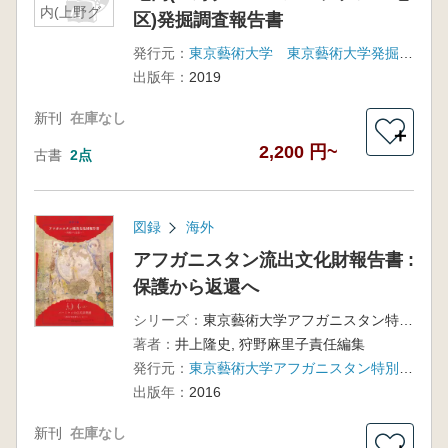
内(上野グ
区)発掘調査報告書
ローバル
レジデン
発行元：
東京藝術大学 東京藝術大学発掘調査団
ス地区)発
出版年：
2019
掘調査報
告書
新刊
在庫なし
＋
2,200 円~
古書
2点
図録
海外
アフガニスタン流出文化財報告書 :
保護から返還へ
シリーズ：
東京藝術大学アフガニスタン特別企画展
著者：
井上隆史, 狩野麻里子責任編集
発行元：
東京藝術大学アフガニスタン特別企画展実行委員会, 東京藝術大学ユーラシア文化交流センター
出版年：
2016
新刊
在庫なし