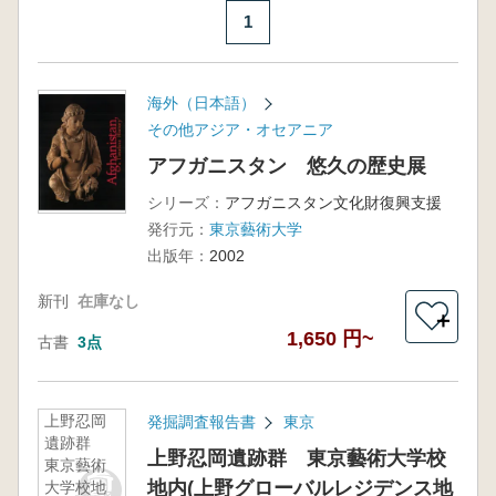
1
海外（日本語）
その他アジア・オセアニア
アフガニスタン 悠久の歴史展
シリーズ：
アフガニスタン文化財復興支援
発行元：
東京藝術大学
出版年：
2002
新刊
在庫なし
＋
1,650 円~
古書
3点
上野忍岡
発掘調査報告書
東京
遺跡群
上野忍岡遺跡群 東京藝術大学校
東京藝術
地内(上野グローバルレジデンス地
大学校地