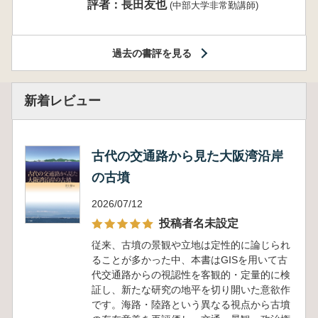
評者：長田友也
(中部大学非常勤講師)
過去の書評を見る
新着レビュー
古代の交通路から見た大阪湾沿岸
の古墳
2026/07/12
投稿者名未設定
従来、古墳の景観や立地は定性的に論じられ
ることが多かった中、本書はGISを用いて古
代交通路からの視認性を客観的・定量的に検
証し、新たな研究の地平を切り開いた意欲作
です。海路・陸路という異なる視点から古墳