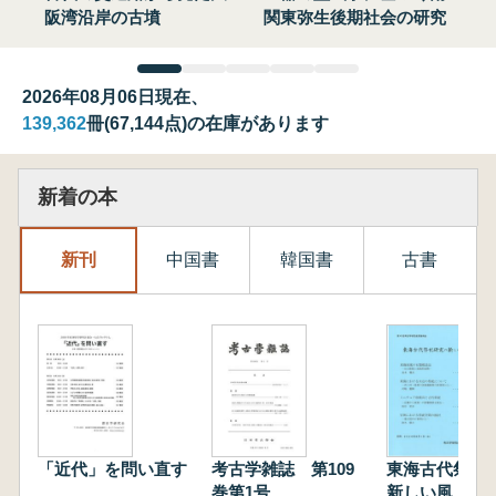
阪湾沿岸の古墳
関東弥生後期社会の研究
2026年08月06日現在、
139,362
冊(67,144点)の在庫があります
新着の本
新刊
中国書
韓国書
古書
「近代」を問い直す
考古学雑誌 第109
東海古代祭祀
巻第1号
新しい風