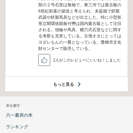
部の２号石室は無袖で、東三河では最古級の
6世紀前葉の築造と考えられ、未盗掘で鉄製
武器や鉄製馬具などが出土した。特に小型矩
形立聞環状鏡板付轡は国内最古級として注目
される。埴輪や馬具、横穴式石室などに関す
る考察も充実している。古墳オタにとっては
ヨダレもんの一冊となっている。豊橋市文化
財センターで販売している。
2人がこのレビューにいいね！しました
もっと見る
本を探す
六一書房の本
ランキング