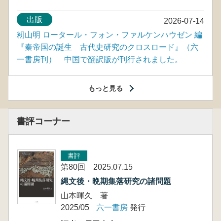
出版
2026-07-14
籾山明 ロータール・フォン・ファルケンハウゼン 編
『秦帝国の誕生 古代史研究のクロスロード』（六
一書房刊） 中国で翻訳版が刊行されました。
もっと見る
書評コーナー
書評
第80回 2025.07.15
縄文後・晩期集落研究の諸問題
山本暉久 著
2025/05
六一書房
発行