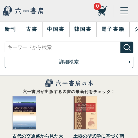
0
新刊
古書
中国書
韓国書
電子書籍
詳細検索
六一書房が出版する図書の最新刊をチェック！
古代の交通路から見た大
土器の型式学に基づく南