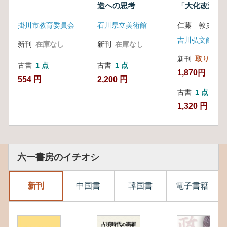
造への思考
「大化改新」
掛川市教育委員会
石川県立美術館
仁藤 敦史 著
吉川弘文館
新刊
在庫なし
新刊
在庫なし
新刊
取り寄せ
古書
1 点
古書
1 点
1,870円
554 円
2,200 円
古書
1 点
1,320 円
六一書房のイチオシ
新刊
中国書
韓国書
電子書籍