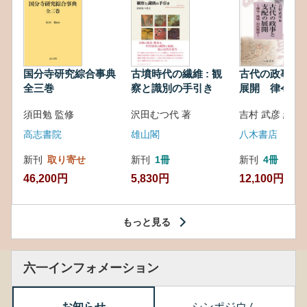
国分寺研究綜合事典
古墳時代の繊維 : 観
古代の政事と
全三巻
察と識別の手引き
展開 律令・
対外関係
須田勉 監修
沢田むつ代 著
吉村 武彦 編集
高志書院
雄山閣
八木書店
新刊
取り寄せ
新刊
1冊
新刊
4冊
46,200円
5,830円
12,100円
もっと見る
六一インフォメーション
お知らせ
シンポジウム