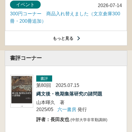
イベント
2026-07-14
300円コーナー 商品入れ替えました（文京倉庫300
冊・200冊追加）
もっと見る
書評コーナー
書評
第80回 2025.07.15
縄文後・晩期集落研究の諸問題
山本暉久 著
2025/05
六一書房
発行
評者：長田友也
(中部大学非常勤講師)