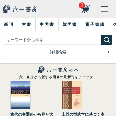
0
新刊
古書
中国書
韓国書
電子書籍
詳細検索
六一書房が出版する図書の最新刊をチェック！
古代の交通路から見た大
土器の型式学に基づく南