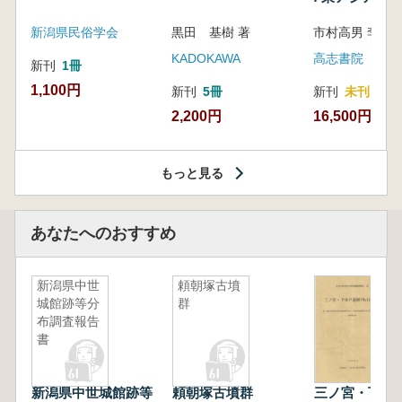
新潟県民俗学会
黒田 基樹 著
KADOKAWA
高志書院
新刊
1冊
1,100円
新刊
5冊
新刊
未刊
2,200円
16,500円
もっと見る
あなたへのおすすめ
新潟県中世
頼朝塚古墳
城館跡等分
群
布調査報告
書
新潟県中世城館跡等
頼朝塚古墳群
三ノ宮・下谷