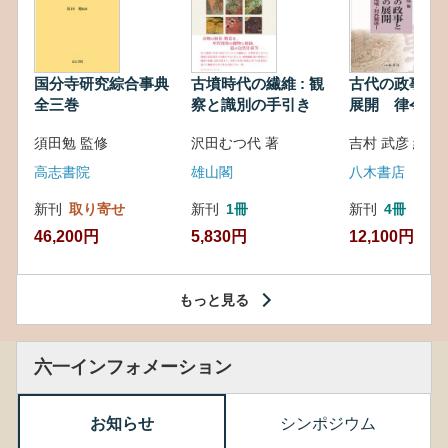
国分寺研究綜合事典
古墳時代の繊維 : 観
古代の政事と
全三巻
察と識別の手引き
展開 律令・
対外関係
須田勉 監修
沢田むつ代 著
吉村 武彦 編集
高志書院
雄山閣
八木書店
新刊
取り寄せ
新刊
1冊
新刊
4冊
46,200円
5,830円
12,100円
もっと見る
六一インフォメーション
お知らせ
シンポジウム