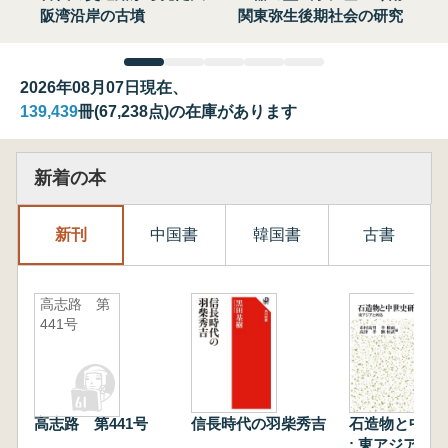
阪湾沿岸の古墳
関東弥生後期社会の研究
2026年08月07日現在、
139,439
冊(67,238点)の在庫があります
新着の本
新刊
中国書
韓国書
古書
高志路 第
441号
高志路 第441号
信長時代の羽柴秀吉
石造物と中世
: 東アジアと