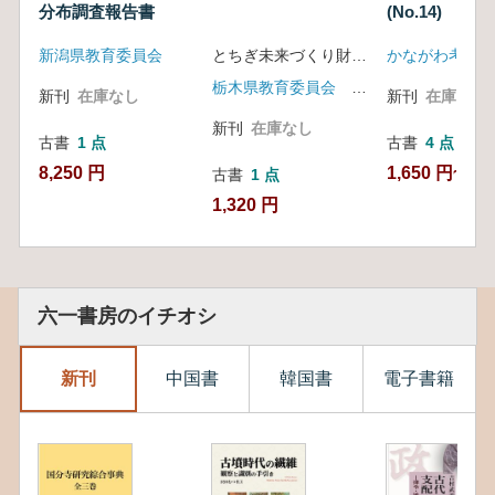
分布調査報告書
(No.14) 1
新潟県教育委員会
とちぎ未来づくり財団埋蔵文化財センター 編
かながわ考古学
栃木県教育委員会 とちぎ未来づくり財団
新刊
在庫なし
新刊
在庫なし
新刊
在庫なし
古書
1 点
古書
4 点
8,250 円
1,650 円~
古書
1 点
1,320 円
六一書房のイチオシ
新刊
中国書
韓国書
電子書籍