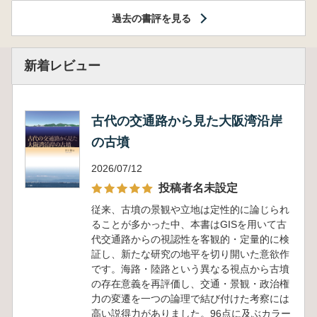
過去の書評を見る
新着レビュー
古代の交通路から見た大阪湾沿岸
の古墳
2026/07/12
投稿者名未設定
従来、古墳の景観や立地は定性的に論じられ
ることが多かった中、本書はGISを用いて古
代交通路からの視認性を客観的・定量的に検
証し、新たな研究の地平を切り開いた意欲作
です。海路・陸路という異なる視点から古墳
の存在意義を再評価し、交通・景観・政治権
力の変遷を一つの論理で結び付けた考察には
高い説得力がありました。96点に及ぶカラー