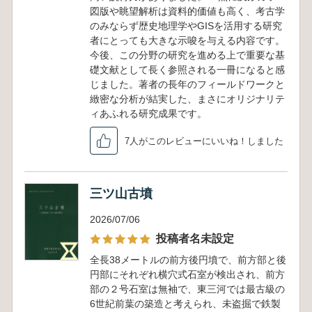
図版や眺望解析は資料的価値も高く、考古学
のみならず歴史地理学やGISを活用する研究
者にとっても大きな示唆を与える内容です。
今後、この分野の研究を進める上で重要な基
礎文献として長く参照される一冊になると感
じました。著者の長年のフィールドワークと
緻密な分析が結実した、まさにオリジナリテ
ィあふれる研究成果です。
7人がこのレビューにいいね！しました
三ツ山古墳
2026/07/06
投稿者名未設定
全長38メートルの前方後円墳で、前方部と後
円部にそれぞれ横穴式石室が検出され、前方
部の２号石室は無袖で、東三河では最古級の
6世紀前葉の築造と考えられ、未盗掘で鉄製