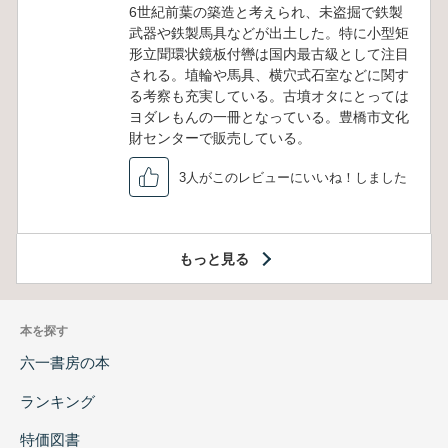
6世紀前葉の築造と考えられ、未盗掘で鉄製
武器や鉄製馬具などが出土した。特に小型矩
形立聞環状鏡板付轡は国内最古級として注目
される。埴輪や馬具、横穴式石室などに関す
る考察も充実している。古墳オタにとっては
ヨダレもんの一冊となっている。豊橋市文化
財センターで販売している。
3人がこのレビューにいいね！しました
もっと見る
本を探す
六一書房の本
ランキング
特価図書