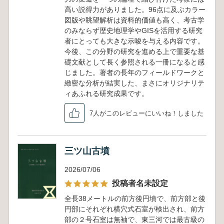
高い説得力がありました。96点に及ぶカラー
図版や眺望解析は資料的価値も高く、考古学
のみならず歴史地理学やGISを活用する研究
者にとっても大きな示唆を与える内容です。
今後、この分野の研究を進める上で重要な基
礎文献として長く参照される一冊になると感
じました。著者の長年のフィールドワークと
緻密な分析が結実した、まさにオリジナリテ
ィあふれる研究成果です。
7人がこのレビューにいいね！しました
三ツ山古墳
2026/07/06
投稿者名未設定
全長38メートルの前方後円墳で、前方部と後
円部にそれぞれ横穴式石室が検出され、前方
部の２号石室は無袖で、東三河では最古級の