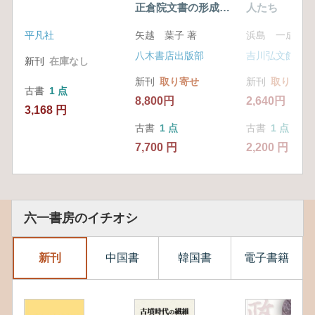
正倉院文書の形成と
人たち 寺社
復原
の技術伝承
平凡社
矢越 葉子 著
浜島 一成 著
八木書店出版部
吉川弘文館
新刊
在庫なし
新刊
取り寄せ
新刊
取り寄せ
古書
1 点
8,800円
2,640円
3,168 円
古書
1 点
古書
1 点
7,700 円
2,200 円
六一書房のイチオシ
新刊
中国書
韓国書
電子書籍