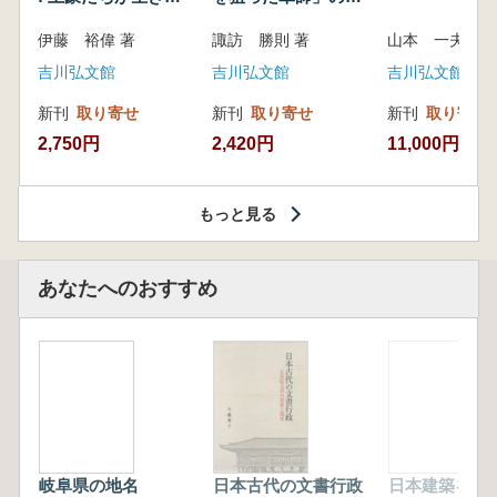
いた紀州制圧戦
像
伊藤 裕偉 著
諏訪 勝則 著
山本 一夫 
吉川弘文館
吉川弘文館
吉川弘文館
新刊
取り寄せ
新刊
取り寄せ
新刊
取り寄せ
2,750円
2,420円
11,000円
もっと見る
あなたへのおすすめ
岐阜県の地名
日本古代の文書行政
日本建築を作