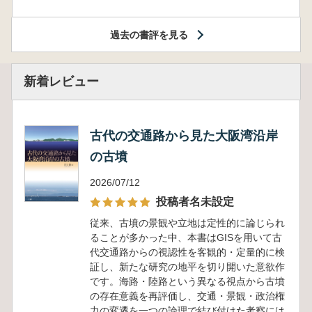
過去の書評を見る
新着レビュー
古代の交通路から見た大阪湾沿岸
の古墳
2026/07/12
投稿者名未設定
従来、古墳の景観や立地は定性的に論じられ
ることが多かった中、本書はGISを用いて古
代交通路からの視認性を客観的・定量的に検
証し、新たな研究の地平を切り開いた意欲作
です。海路・陸路という異なる視点から古墳
の存在意義を再評価し、交通・景観・政治権
力の変遷を一つの論理で結び付けた考察には