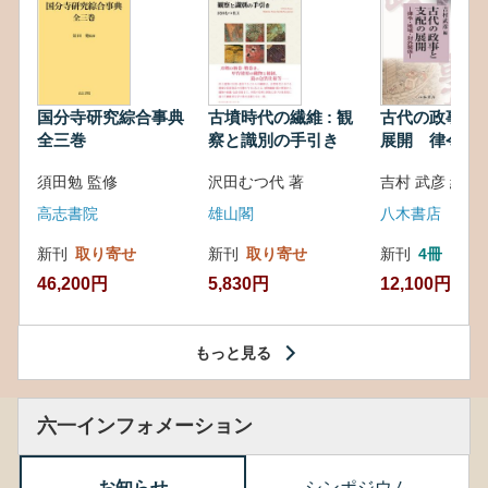
国分寺研究綜合事典
古墳時代の繊維 : 観
古代の政事と
全三巻
察と識別の手引き
展開 律令・
対外関係
須田勉 監修
沢田むつ代 著
吉村 武彦 編集
高志書院
雄山閣
八木書店
新刊
取り寄せ
新刊
取り寄せ
新刊
4冊
46,200円
5,830円
12,100円
もっと見る
六一インフォメーション
お知らせ
シンポジウム