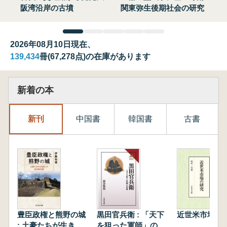
阪湾沿岸の古墳
関東弥生後期社会の研究
2026年08月10日現在、
139,434
冊(67,278点)の在庫があります
新着の本
新刊
中国書
韓国書
古書
豊臣政権と熊野の城
黒田官兵衛 : 「天下
近世米市場の
: 土豪たちが生き抜
を狙った軍師」の実