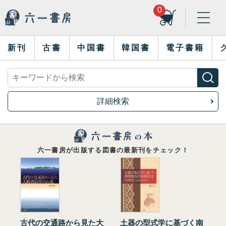
0
新刊
古書
中国書
韓国書
電子書籍
詳細検索
六一書房が出版する図書の最新刊をチェック！
古代の交通路から見た大
土器の型式学に基づく南