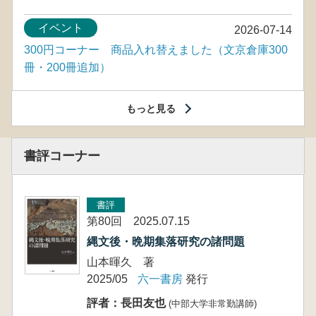
イベント
2026-07-14
300円コーナー 商品入れ替えました（文京倉庫300
冊・200冊追加）
もっと見る
書評コーナー
書評
第80回 2025.07.15
縄文後・晩期集落研究の諸問題
山本暉久 著
2025/05
六一書房
発行
評者：長田友也
(中部大学非常勤講師)