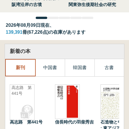
阪湾沿岸の古墳
関東弥生後期社会の研究
2026年08月09日現在、
139,391
冊(67,226点)の在庫があります
新着の本
新刊
中国書
韓国書
古書
高志路 第
441号
高志路 第441号
信長時代の羽柴秀吉
石造物と中世
: 東アジアと