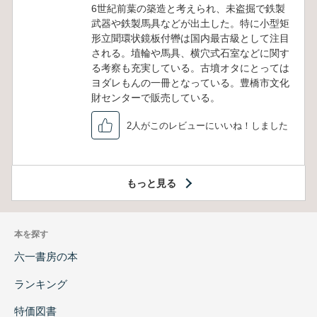
6世紀前葉の築造と考えられ、未盗掘で鉄製
武器や鉄製馬具などが出土した。特に小型矩
形立聞環状鏡板付轡は国内最古級として注目
される。埴輪や馬具、横穴式石室などに関す
る考察も充実している。古墳オタにとっては
ヨダレもんの一冊となっている。豊橋市文化
財センターで販売している。
2人がこのレビューにいいね！しました
もっと見る
本を探す
六一書房の本
ランキング
特価図書