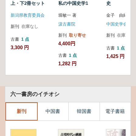
上・下2冊セット
私の中国史学1
史
新潟県教育委員会
堀敏一 著
金子 由紀 他
汲古書院
中国史学会
新刊
在庫なし
新刊
取り寄せ
新刊
在庫なし
古書
1 点
4,400円
3,300 円
古書
1 点
古書
1 点
1,425 円
1,282 円
六一書房のイチオシ
新刊
中国書
韓国書
電子書籍