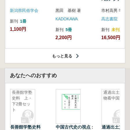
新潟県民俗学会
黒田 基樹 著
KADOKAWA
高志書院
新刊
1冊
1,100円
新刊
5冊
新刊
未刊
2,200円
16,500円
もっと見る
あなたへのおすすめ
長善館学塾
通過出土文
史料 上・
物看中国史
下2冊セッ
ト
長善館学塾史料
中国古代史の視点 :
通過出土文物