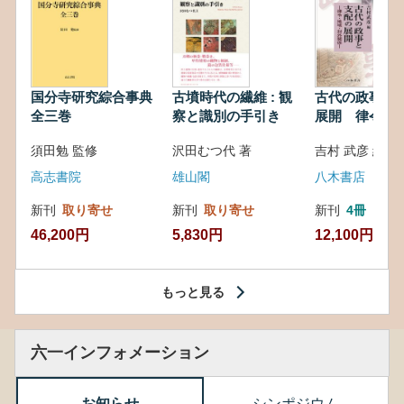
国分寺研究綜合事典
古墳時代の繊維 : 観
古代の政事と
全三巻
察と識別の手引き
展開 律令・
対外関係
須田勉 監修
沢田むつ代 著
吉村 武彦 編集
高志書院
雄山閣
八木書店
新刊
取り寄せ
新刊
取り寄せ
新刊
4冊
46,200円
5,830円
12,100円
もっと見る
六一インフォメーション
お知らせ
シンポジウム