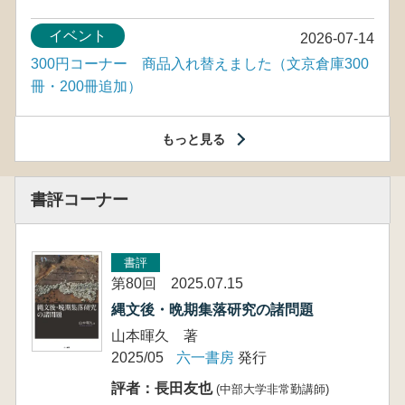
イベント
2026-07-14
300円コーナー 商品入れ替えました（文京倉庫300
冊・200冊追加）
もっと見る
書評コーナー
書評
第80回 2025.07.15
縄文後・晩期集落研究の諸問題
山本暉久 著
2025/05
六一書房
発行
評者：長田友也
(中部大学非常勤講師)