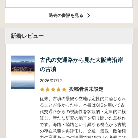
過去の書評を見る
新着レビュー
古代の交通路から見た大阪湾沿岸
の古墳
2026/07/12
投稿者名未設定
従来、古墳の景観や立地は定性的に論じられ
ることが多かった中、本書はGISを用いて古
代交通路からの視認性を客観的・定量的に検
証し、新たな研究の地平を切り開いた意欲作
です。海路・陸路という異なる視点から古墳
の存在意義を再評価し、交通・景観・政治権
力の変遷を一つの論理で結び付けた考察には