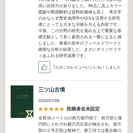
高い説得力がありました。96点に及ぶカラー
図版や眺望解析は資料的価値も高く、考古学
のみならず歴史地理学やGISを活用する研究
者にとっても大きな示唆を与える内容です。
今後、この分野の研究を進める上で重要な基
礎文献として長く参照される一冊になると感
じました。著者の長年のフィールドワークと
緻密な分析が結実した、まさにオリジナリテ
ィあふれる研究成果です。
7人がこのレビューにいいね！しました
三ツ山古墳
2026/07/06
投稿者名未設定
全長38メートルの前方後円墳で、前方部と後
円部にそれぞれ横穴式石室が検出され、前方
部の２号石室は無袖で、東三河では最古級の