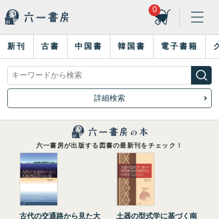
0
新刊
古書
中国書
韓国書
電子書籍
詳細検索
六一書房が出版する図書の最新刊をチェック！
古代の交通路から見た大
土器の型式学に基づく南