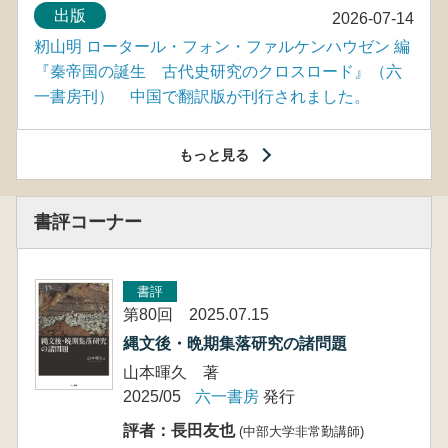
出版
2026-07-14
籾山明 ロータール・フォン・ファルケンハウゼン 編
『秦帝国の誕生 古代史研究のクロスロード』（六
一書房刊） 中国で翻訳版が刊行されました。
もっと見る
書評コーナー
書評
第80回 2025.07.15
縄文後・晩期集落研究の諸問題
山本暉久 著
2025/05
六一書房
発行
評者：長田友也
(中部大学非常勤講師)