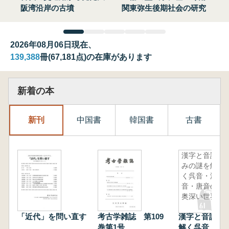
阪湾沿岸の古墳
関東弥生後期社会の研究
2026年08月06日現在、
139,388
冊(67,181点)の在庫があります
新着の本
新刊
中国書
韓国書
古書
漢字と音読
みの謎を解
く呉音・漢
音・唐音の
奥深い世界
「近代」を問い直す
考古学雑誌 第109
漢字と音読み
巻第1号
解く呉音・漢