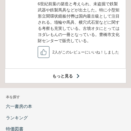
6世紀前葉の築造と考えられ、未盗掘で鉄製
武器や鉄製馬具などが出土した。特に小型矩
形立聞環状鏡板付轡は国内最古級として注目
される。埴輪や馬具、横穴式石室などに関す
る考察も充実している。古墳オタにとっては
ヨダレもんの一冊となっている。豊橋市文化
財センターで販売している。
2人がこのレビューにいいね！しました
もっと見る
本を探す
六一書房の本
ランキング
特価図書