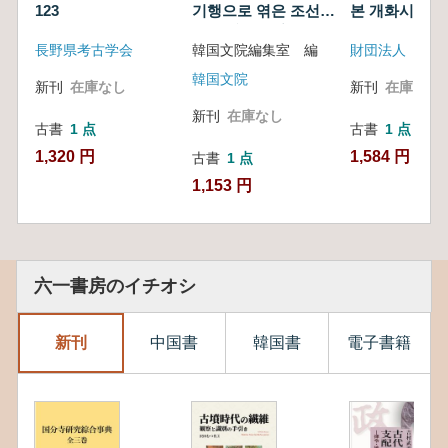
123
기행으로 엮은 조선왕
朝鮮王朝
본 개화시 仁川
史)
조사 (文化遺産 王
과 우리의 풍습
長野県考古学会
韓国文院編集室 編
陵 王陵紀行で編む
絵葉書で見た
朝鮮王朝史)
仁川の姿と風習
韓国文院
新刊
在庫なし
新刊
在庫なし
新刊
在庫なし
古書
1 点
古書
1 点
1,320 円
1,584 円
古書
1 点
1,153 円
六一書房のイチオシ
新刊
中国書
韓国書
電子書籍