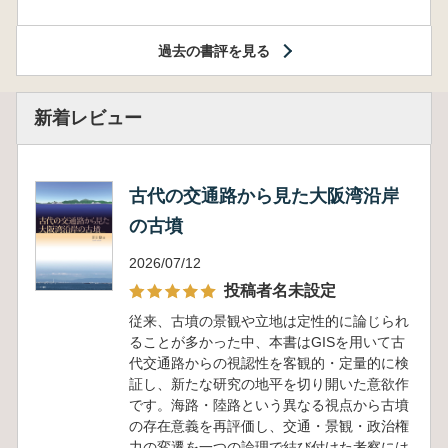
過去の書評を見る
新着レビュー
古代の交通路から見た大阪湾沿岸
の古墳
2026/07/12
投稿者名未設定
従来、古墳の景観や立地は定性的に論じられ
ることが多かった中、本書はGISを用いて古
代交通路からの視認性を客観的・定量的に検
証し、新たな研究の地平を切り開いた意欲作
です。海路・陸路という異なる視点から古墳
の存在意義を再評価し、交通・景観・政治権
力の変遷を一つの論理で結び付けた考察には