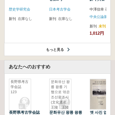
音の奥深い世
歴史学研究会
日本考古学会
中澤信幸 著
中央公論新社
新刊
在庫なし
新刊
在庫なし
新刊
未刊
1,012円
もっと見る
あなたへのおすすめ
長野県考古
문화유산 왕
学会誌
릉 왕릉 기
123
행으로 엮은
조선왕조사
(文化遺産
王陵 王陵
長野県考古学会誌
문화유산 왕릉 왕릉
옛 사진 엽서를
紀行で編む