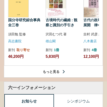
国分寺研究綜合事典
古墳時代の繊維 : 観
古代の政事と
全三巻
察と識別の手引き
展開 律令・
対外関係
須田勉 監修
沢田むつ代 著
吉村 武彦 編集
高志書院
雄山閣
八木書店
新刊
取り寄せ
新刊
1冊
新刊
4冊
46,200円
5,830円
12,100円
もっと見る
六一インフォメーション
お知らせ
シンポジウム