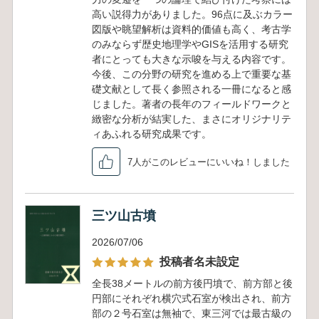
高い説得力がありました。96点に及ぶカラー
図版や眺望解析は資料的価値も高く、考古学
のみならず歴史地理学やGISを活用する研究
者にとっても大きな示唆を与える内容です。
今後、この分野の研究を進める上で重要な基
礎文献として長く参照される一冊になると感
じました。著者の長年のフィールドワークと
緻密な分析が結実した、まさにオリジナリテ
ィあふれる研究成果です。
7人がこのレビューにいいね！しました
三ツ山古墳
2026/07/06
投稿者名未設定
全長38メートルの前方後円墳で、前方部と後
円部にそれぞれ横穴式石室が検出され、前方
部の２号石室は無袖で、東三河では最古級の