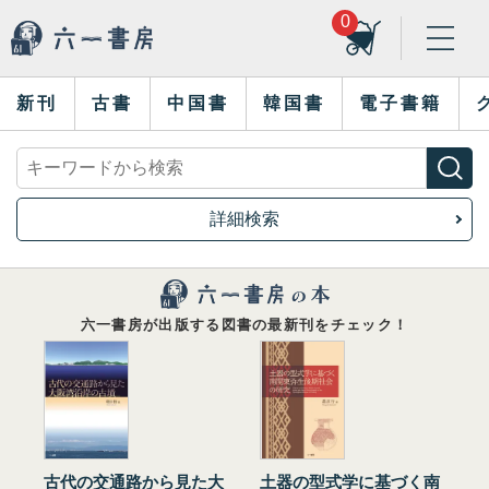
0
新刊
古書
中国書
韓国書
電子書籍
詳細検索
六一書房が出版する図書の最新刊をチェック！
古代の交通路から見た大
土器の型式学に基づく南