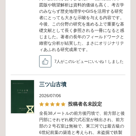
図版や眺望解析は資料的価値も高く、考古学
のみならず歴史地理学やGISを活用する研究
者にとっても大きな示唆を与える内容です。
今後、この分野の研究を進める上で重要な基
礎文献として長く参照される一冊になると感
じました。著者の長年のフィールドワークと
緻密な分析が結実した、まさにオリジナリテ
ィあふれる研究成果です。
7人がこのレビューにいいね！しました
三ツ山古墳
2026/07/06
投稿者名未設定
全長38メートルの前方後円墳で、前方部と後
円部にそれぞれ横穴式石室が検出され、前方
部の２号石室は無袖で、東三河では最古級の
6世紀前葉の築造と考えられ、未盗掘で鉄製