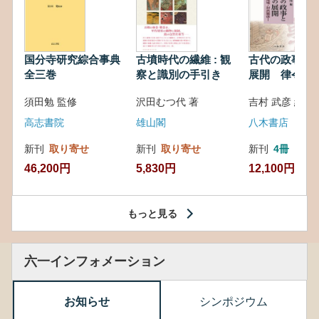
国分寺研究綜合事典
古墳時代の繊維 : 観
古代の政事と
全三巻
察と識別の手引き
展開 律令・
対外関係
須田勉 監修
沢田むつ代 著
吉村 武彦 編集
高志書院
雄山閣
八木書店
新刊
取り寄せ
新刊
取り寄せ
新刊
4冊
46,200円
5,830円
12,100円
もっと見る
六一インフォメーション
お知らせ
シンポジウム