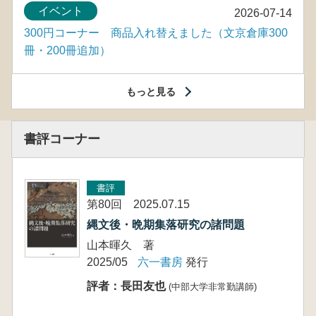
イベント
2026-07-14
300円コーナー 商品入れ替えました（文京倉庫300
冊・200冊追加）
もっと見る
書評コーナー
書評
第80回 2025.07.15
縄文後・晩期集落研究の諸問題
山本暉久 著
2025/05
六一書房
発行
評者：長田友也
(中部大学非常勤講師)