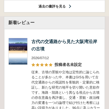
過去の書評を見る
新着レビュー
古代の交通路から見た大阪湾沿岸
の古墳
2026/07/12
投稿者名未設定
従来、古墳の景観や立地は定性的に論じられ
ることが多かった中、本書はGISを用いて古
代交通路からの視認性を客観的・定量的に検
証し、新たな研究の地平を切り開いた意欲作
です。海路・陸路という異なる視点から古墳
の存在意義を再評価し、交通・景観・政治権
力の変遷を一つの論理で結び付けた考察には
高い説得力がありました。96点に及ぶカラー