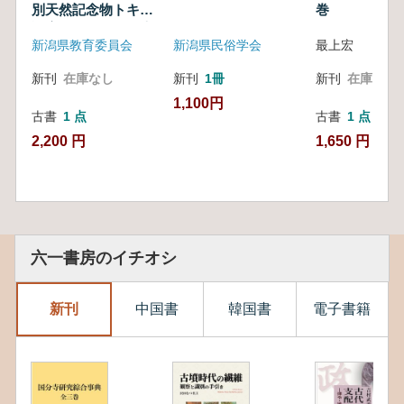
別天然記念物トキ保
護増殖事業経過報告
新潟県教育委員会
新潟県民俗学会
最上宏
書
新刊
在庫なし
新刊
1冊
新刊
在庫なし
1,100円
古書
1 点
古書
1 点
2,200 円
1,650 円
六一書房のイチオシ
新刊
中国書
韓国書
電子書籍