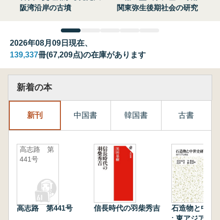
阪湾沿岸の古墳
関東弥生後期社会の研究
2026年08月09日現在、
139,337
冊(67,209点)の在庫があります
新着の本
新刊
中国書
韓国書
古書
高志路 第
441号
高志路 第441号
信長時代の羽柴秀吉
石造物と中世
: 東アジアと