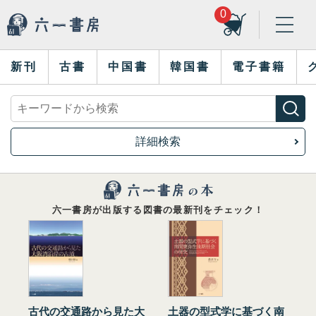
0
新刊
古書
中国書
韓国書
電子書籍
詳細検索
六一書房が出版する図書の最新刊をチェック！
古代の交通路から見た大
土器の型式学に基づく南