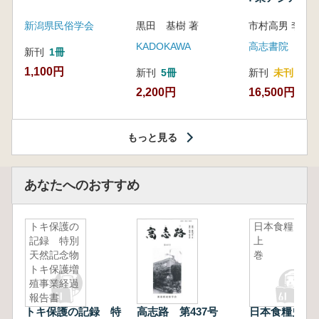
新潟県民俗学会
黒田 基樹 著
KADOKAWA
高志書院
新刊
1冊
1,100円
新刊
5冊
新刊
未刊
2,200円
16,500円
もっと見る
あなたへのおすすめ
トキ保護の
日本食糧史
記録 特別
上
天然記念物
トキ保護増
殖事業経過
報告書
トキ保護の記録 特
高志路 第437号
日本食糧史考