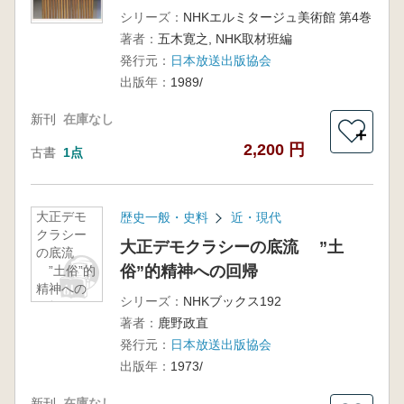
シリーズ：
NHKエルミタージュ美術館 第4巻
著者：
五木寛之, NHK取材班編
発行元：
日本放送出版協会
出版年：
1989/
新刊
在庫なし
＋
2,200 円
古書
1点
大正デモ
歴史一般・史料
近・現代
クラシー
大正デモクラシーの底流 ”土
の底流
俗”的精神への回帰
”土俗”的
精神への
シリーズ：
NHKブックス192
回帰
著者：
鹿野政直
発行元：
日本放送出版協会
出版年：
1973/
新刊
在庫なし