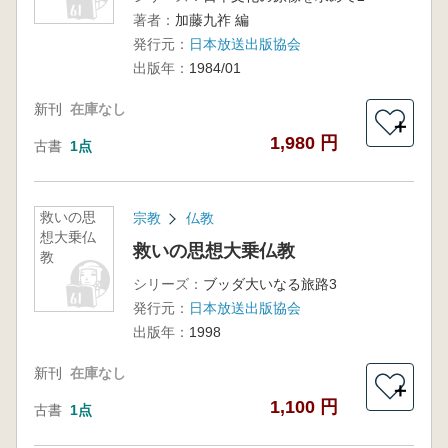
著者：
加藤九祚 編
発行元：
日本放送出版協会
出版年：
1984/01
新刊
在庫なし
＋
1,980 円
古書
1点
救いの思
宗教
仏教
想大乗仏
救いの思想大乗仏教
教
シリーズ：
ブッダ大いなる旅路3
発行元：
日本放送出版協会
出版年：
1998
新刊
在庫なし
＋
1,100 円
古書
1点