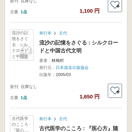
新刊
在庫なし
＋
1,100 円
古書
1点
流沙の記
単行本
古代
憶をさぐ
流沙の記憶をさぐる : シルクロー
る : シル
ドと中国古代文明
クロード
と中国古
著者：
林梅村
代文明
発行元：
日本放送出版協会
出版年：
2005/03
新刊
在庫なし
＋
1,650 円
古書
1点
古代医学
単行本
古代
のこころ :
古代医学のこころ : 『医心方』随
『医心