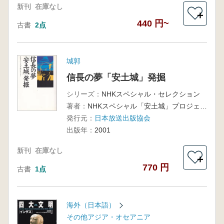
新刊
在庫なし
＋
440 円~
古書
2点
城郭
信長の夢「安土城」発掘
シリーズ：
NHKスペシャル・セレクション
著者：
NHKスペシャル「安土城」プロジェクト 著
発行元：
日本放送出版協会
出版年：
2001
新刊
在庫なし
＋
770 円
古書
1点
海外（日本語）
その他アジア・オセアニア