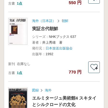
550 円
古書
1点
海外（日本語）
朝鮮
実証古代朝鮮
シリーズ：
NHKブックス 637
著者：
井上秀雄 著
発行元：
日本放送出版協会
出版年：
1992
新刊
在庫なし
＋
770 円
古書
1点
図録
海外
エルミタージュ美術館4 スキタイ
とシルクロードの文化