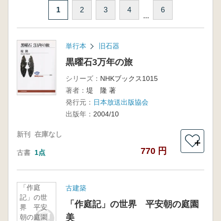
1
2
3
4
6
...
単行本
旧石器
黒曜石3万年の旅
シリーズ：
NHKブックス1015
著者：
堤 隆 著
発行元：
日本放送出版協会
出版年：
2004/10
新刊
在庫なし
＋
770 円
古書
1点
「作庭
古建築
記」の世
「作庭記」の世界 平安朝の庭園
界 平安
美
朝の庭園