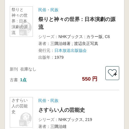
祭りと
民俗・民族
神々の世
祭りと神々の世界 : 日本演劇の源
界 : 日本
流
演劇の源
流
シリーズ：
NHKブックス : カラー版, C6
著者：
三隅治雄著 ; 渡辺良正写真
発行元：
日本放送出版協会
出版年：
1979
新刊
在庫なし
＋
550 円
古書
1点
さすらい
民俗・民族
人の芸能
さすらい人の芸能史
史
シリーズ：
NHKブックス, 219
著者：
三隅治雄