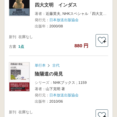
四大文明 インダス
著者：
近藤英夫, NHKスペシャル「四大文明」プロジェクト編著
発行元：
日本放送出版協会
出版年：
2000/08
新刊
在庫なし
＋
880 円
古書
1点
単行本
古代
陰陽道の発見
シリーズ：
NHKブックス ; 1159
著者：
山下克明 著
発行元：
日本放送出版協会
出版年：
2010/06
新刊
在庫なし
＋