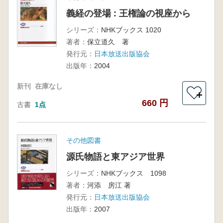
義経の登場 : 王権論の視座から
シリーズ：
NHKブックス 1020
著者：
保立道久 著
発行元：
日本放送出版協会
出版年：
2004
新刊
在庫なし
＋
660 円
古書
1点
その他図書
源氏物語と東アジア世界
シリーズ：
NHKブックス 1098
著者：
河添 房江 著
発行元：
日本放送出版協会
出版年：
2007