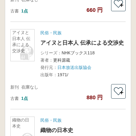
＋
660 円
古書
1点
アイヌと
民俗・民族
日本人 伝
アイヌと日本人 伝承による交渉史
承による
交渉史
シリーズ：
NHKブックス118
著者：
更科源蔵
発行元：
日本放送出版協会
出版年：
1971/
新刊
在庫なし
＋
880 円
古書
1点
織物の日
民俗・民族
本史
織物の日本史