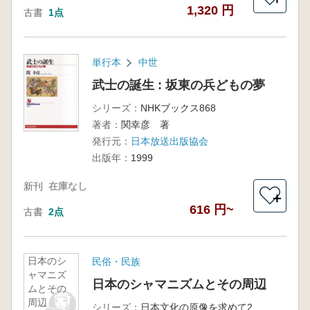
1,320 円
古書
1点
単行本
中世
武士の誕生 : 坂東の兵どもの夢
シリーズ：
NHKブックス868
著者：
関幸彦 著
発行元：
日本放送出版協会
出版年：
1999
新刊
在庫なし
＋
616 円~
古書
2点
日本のシ
民俗・民族
ャマニズ
日本のシャマニズムとその周辺
ムとその
周辺
シリーズ：
日本文化の原像を求めて2