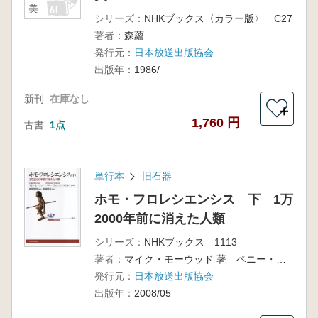
美
シリーズ：
NHKブックス〈カラー版〉 C27
著者：
森蘊
発行元：
日本放送出版協会
出版年：
1986/
新刊
在庫なし
＋
1,760 円
古書
1点
単行本
旧石器
ホモ・フロレシエンシス 下 1万
2000年前に消えた人類
シリーズ：
NHKブックス 1113
著者：
マイク・モーウッド 著 ペニー・ヴァン・オオステルチィ 著 仲村 明子 訳
発行元：
日本放送出版協会
出版年：
2008/05