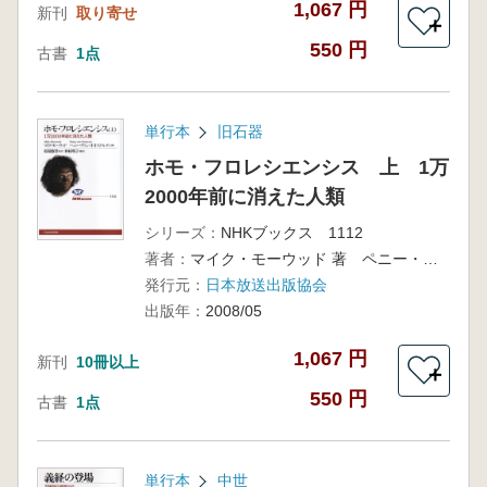
1,067 円
新刊
取り寄せ
＋
550 円
古書
1点
単行本
旧石器
ホモ・フロレシエンシス 上 1万
2000年前に消えた人類
シリーズ：
NHKブックス 1112
著者：
マイク・モーウッド 著 ペニー・ヴァン・オオステルチィ 著 仲村 明子 訳
発行元：
日本放送出版協会
出版年：
2008/05
1,067 円
新刊
10冊以上
＋
550 円
古書
1点
単行本
中世