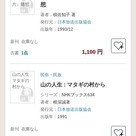
想
方』随想
著者：
槙佐知子 著
発行元：
日本放送出版協会
出版年：
1993/12
新刊
在庫なし
＋
1,100 円
古書
1点
山の人生 :
民俗・民族
マタギの
山の人生 : マタギの村から
村から
シリーズ：
NHKブックス634
著者：
根深誠著
発行元：
日本放送出版協会
出版年：
1991
新刊
在庫なし
＋