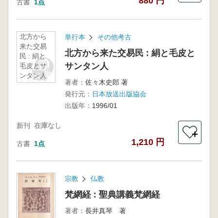
880 円
古書
1点
北方から
単行本
その他考古
来た交易
北方から来た交易民 : 絹と毛皮と
民 : 絹と
サンタン人
毛皮とサ
ンタン人
著者：
佐々木史郎 著
発行元：
日本放送出版協会
出版年：
1996/01
新刊
在庫なし
＋
1,210 円
古書
1点
宗教
仏教
梵網経 : 聖典講義梵網経
著者：
長井真琴 著