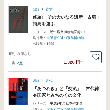
図録
古墳
修羅! その大いなる遺産 古墳・
飛鳥を運ぶ
シリーズ：
近つ飛鳥博物館図録19
発行元：
大阪府立近つ飛鳥博物館
出版年：
1999
新刊
在庫なし
＋
1,320 円~
古書
2点
図録
古代
「あつれき」と「交流」 古代律
令国家とみちのくの文化
シリーズ：
平成9年度秋季特別展
発行元：
大阪府立近つ飛鳥博物館