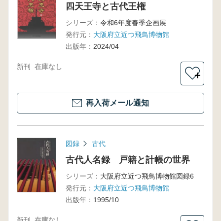
四天王寺と古代王権
シリーズ：
令和6年度春季企画展
発行元：
大阪府立近つ飛鳥博物館
出版年：
2024/04
新刊
在庫なし
＋
再入荷メール通知
図録
古代
古代人名録 戸籍と計帳の世界
シリーズ：
大阪府立近つ飛鳥博物館図録6
発行元：
大阪府立近つ飛鳥博物館
出版年：
1995/10
新刊
在庫なし