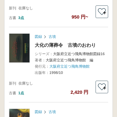
新刊
在庫なし
＋
950 円~
古書
3点
図録
古墳
大化の薄葬令 古墳のおわり
シリーズ：
大阪府立近つ飛鳥博物館図録16
著者：
大阪府立近つ飛鳥博物館 編
発行元：
大阪府立近つ飛鳥博物館
出版年：
1998/10
新刊
在庫なし
＋
2,420 円
古書
1点
図録
古墳