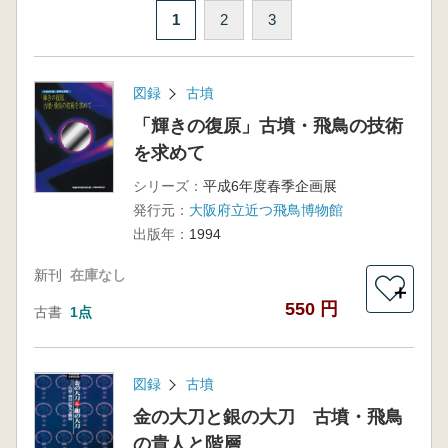
1
2
3
図録
古墳
「輝きの復原」古墳・飛鳥の技術
を求めて
シリーズ：
平成6年度春季企画展
発行元：
大阪府立近つ飛鳥博物館
出版年：
1994
新刊
在庫なし
＋
550 円
古書
1点
図録
古墳
金の大刀と銀の大刀 古墳・飛鳥
の貴人と階層