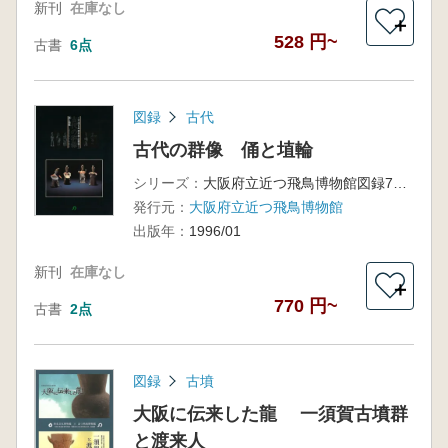
新刊
在庫なし
＋
528 円~
古書
6点
図録
古代
古代の群像 俑と埴輪
シリーズ：
大阪府立近つ飛鳥博物館図録7 平成7年度冬期企画展
発行元：
大阪府立近つ飛鳥博物館
出版年：
1996/01
新刊
在庫なし
＋
770 円~
古書
2点
図録
古墳
大阪に伝来した龍 一須賀古墳群
と渡来人