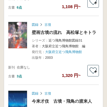
＋
1,108 円~
古書
6点
図録
古墳
壁画古墳の流れ 高松塚とキトラ
シリーズ：
近つ飛鳥博物館図録31
著者：
大阪府立近つ飛鳥博物館 編
発行元：
大阪府立近つ飛鳥博物館
出版年：
2003
新刊
在庫なし
＋
1,320 円~
古書
3点
図録
古墳
今来才伎 古墳・飛鳥の渡来人