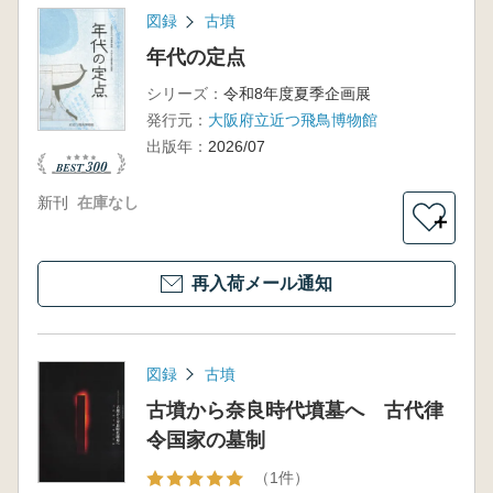
図録
古墳
年代の定点
シリーズ：
令和8年度夏季企画展
発行元：
大阪府立近つ飛鳥博物館
出版年：
2026/07
新刊
在庫なし
＋
再入荷メール通知
図録
古墳
古墳から奈良時代墳墓へ 古代律
令国家の墓制
（1件）