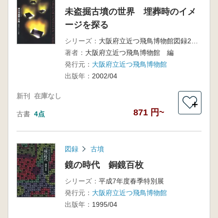
未盗掘古墳の世界 埋葬時のイメ
ージを探る
シリーズ：
大阪府立近つ飛鳥博物館図録27 平成14年春季特別展図録
著者：
大阪府立近つ飛鳥博物館 編
発行元：
大阪府立近つ飛鳥博物館
出版年：
2002/04
新刊
在庫なし
＋
871 円~
古書
4点
図録
古墳
鏡の時代 銅鏡百枚
シリーズ：
平成7年度春季特別展
発行元：
大阪府立近つ飛鳥博物館
出版年：
1995/04