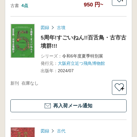
950 円~
古書
4点
図録
古墳
5周年!すごいねん!!百舌鳥・古市古
墳群!!!
シリーズ：
令和6年度夏季特別展
発行元：
大阪府立近つ飛鳥博物館
出版年：
2024/07
新刊
在庫なし
＋
再入荷メール通知
図録
古代