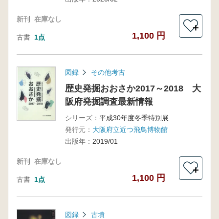
新刊
在庫なし
＋
1,100 円
古書
1点
図録
その他考古
歴史発掘おおさか2017～2018 大
阪府発掘調査最新情報
シリーズ：
平成30年度冬季特別展
発行元：
大阪府立近つ飛鳥博物館
出版年：
2019/01
新刊
在庫なし
＋
1,100 円
古書
1点
図録
古墳