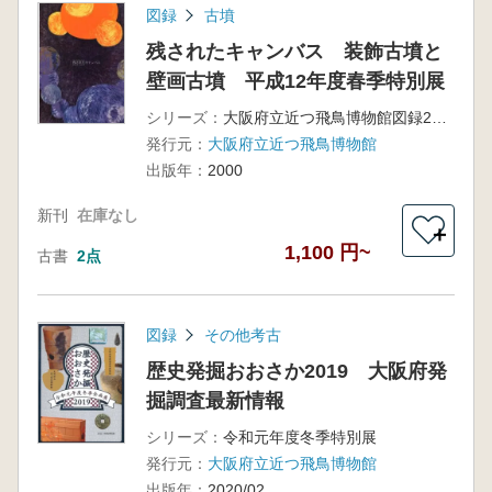
図録
古墳
残されたキャンバス 装飾古墳と
壁画古墳 平成12年度春季特別展
シリーズ：
大阪府立近つ飛鳥博物館図録22
発行元：
大阪府立近つ飛鳥博物館
出版年：
2000
新刊
在庫なし
＋
1,100 円~
古書
2点
図録
その他考古
歴史発掘おおさか2019 大阪府発
掘調査最新情報
シリーズ：
令和元年度冬季特別展
発行元：
大阪府立近つ飛鳥博物館
出版年：
2020/02