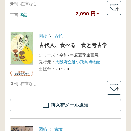
新刊
在庫なし
＋
2,090 円~
古書
3点
図録
古代
古代人、食べる 食と考古学
シリーズ：
令和7年度夏季企画展
発行元：
大阪府立近つ飛鳥博物館
出版年：
2025/06
新刊
在庫なし
＋
再入荷メール通知
図録
古墳