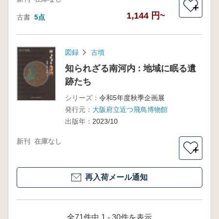
＋
1,144 円~
古書
5点
図録
古墳
知られざる南河内 : 地域に眠る遺
跡たち
シリーズ：
令和5年度秋季企画展
発行元：
大阪府立近つ飛鳥博物館
出版年：
2023/10
新刊
在庫なし
＋
再入荷メール通知
全71件中 1 - 30件を表示