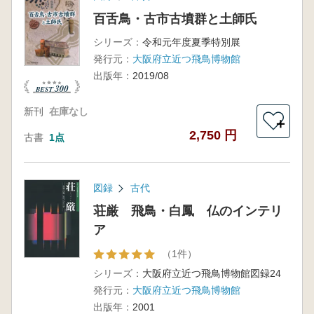
百舌鳥・古市古墳群と土師氏
シリーズ：
令和元年度夏季特別展
発行元：
大阪府立近つ飛鳥博物館
出版年：
2019/08
新刊
在庫なし
＋
2,750 円
古書
1点
図録
古代
荘厳 飛鳥・白鳳 仏のインテリ
ア
（1件）
シリーズ：
大阪府立近つ飛鳥博物館図録24
発行元：
大阪府立近つ飛鳥博物館
出版年：
2001