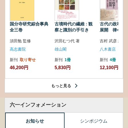
国分寺研究綜合事典
古墳時代の繊維 : 観
古代の政事と
全三巻
察と識別の手引き
展開 律令・
対外関係
須田勉 監修
沢田むつ代 著
吉村 武彦 編集
高志書院
雄山閣
八木書店
新刊
取り寄せ
新刊
1冊
新刊
4冊
46,200円
5,830円
12,100円
もっと見る
六一インフォメーション
お知らせ
シンポジウム