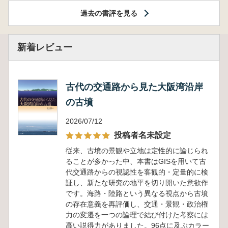
過去の書評を見る
新着レビュー
古代の交通路から見た大阪湾沿岸
の古墳
2026/07/12
投稿者名未設定
従来、古墳の景観や立地は定性的に論じられ
ることが多かった中、本書はGISを用いて古
代交通路からの視認性を客観的・定量的に検
証し、新たな研究の地平を切り開いた意欲作
です。海路・陸路という異なる視点から古墳
の存在意義を再評価し、交通・景観・政治権
力の変遷を一つの論理で結び付けた考察には
高い説得力がありました。96点に及ぶカラー