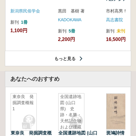
新潟県民俗学会
黒田 基樹 著
KADOKAWA
高志書院
新刊
1冊
1,100円
新刊
5冊
新刊
未刊
2,200円
16,500円
もっと見る
あなたへのおすすめ
東奈良 発
全国遺跡地
掘調査概報
図 (山口
1
県) 史
跡・名勝・
天然記念物
および埋蔵
東奈良 発掘調査概
全国遺跡地図 (山口
斑鳩詩情
文化財包蔵