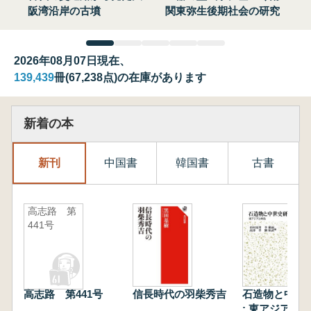
阪湾沿岸の古墳
関東弥生後期社会の研究
2026年08月07日現在、
139,439
冊(67,238点)の在庫があります
新着の本
新刊
中国書
韓国書
古書
高志路 第
441号
高志路 第441号
信長時代の羽柴秀吉
石造物と中世
: 東アジアと