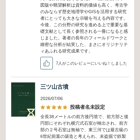
図版や眺望解析は資料的価値も高く、考古学
のみならず歴史地理学やGISを活用する研究
者にとっても大きな示唆を与える内容です。
今後、この分野の研究を進める上で重要な基
礎文献として長く参照される一冊になると感
じました。著者の長年のフィールドワークと
緻密な分析が結実した、まさにオリジナリテ
ィあふれる研究成果です。
7人がこのレビューにいいね！しました
三ツ山古墳
2026/07/06
投稿者名未設定
全長38メートルの前方後円墳で、前方部と後
円部にそれぞれ横穴式石室が検出され、前方
部の２号石室は無袖で、東三河では最古級の
6世紀前葉の築造と考えられ、未盗掘で鉄製