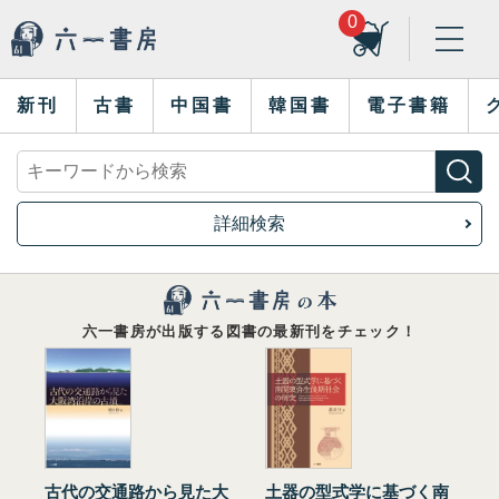
0
新刊
古書
中国書
韓国書
電子書籍
詳細検索
六一書房が出版する図書の最新刊をチェック！
古代の交通路から見た大
土器の型式学に基づく南