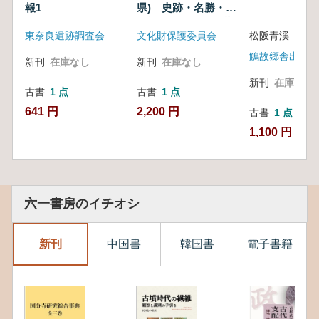
報1
県) 史跡・名勝・天
地所在地地
図
然記念物および埋蔵
東奈良遺跡調査会
文化財保護委員会
松阪青渓 著
文化財包蔵地所在地
地図
鵤故郷舎出版部
新刊
在庫なし
新刊
在庫なし
新刊
在庫なし
古書
1 点
古書
1 点
641 円
2,200 円
古書
1 点
1,100 円
六一書房のイチオシ
新刊
中国書
韓国書
電子書籍