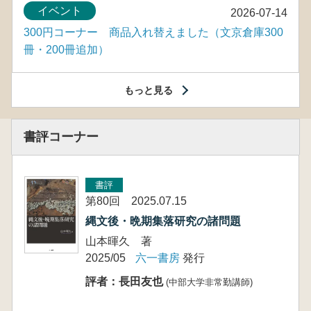
イベント
2026-07-14
300円コーナー 商品入れ替えました（文京倉庫300
冊・200冊追加）
もっと見る
書評コーナー
書評
第80回 2025.07.15
縄文後・晩期集落研究の諸問題
山本暉久 著
2025/05
六一書房
発行
評者：長田友也
(中部大学非常勤講師)