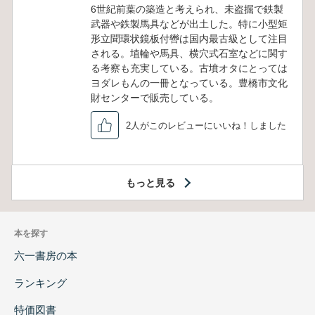
6世紀前葉の築造と考えられ、未盗掘で鉄製
武器や鉄製馬具などが出土した。特に小型矩
形立聞環状鏡板付轡は国内最古級として注目
される。埴輪や馬具、横穴式石室などに関す
る考察も充実している。古墳オタにとっては
ヨダレもんの一冊となっている。豊橋市文化
財センターで販売している。
2人がこのレビューにいいね！しました
もっと見る
本を探す
六一書房の本
ランキング
特価図書