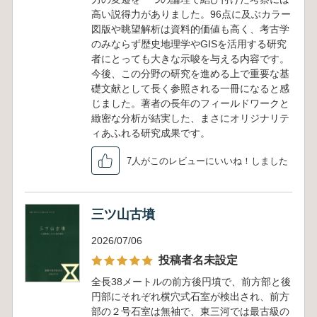
高い説得力がありました。96点に及ぶカラー
図版や眺望解析は資料的価値も高く、考古学
のみならず歴史地理学やGISを活用する研究
者にとっても大きな示唆を与える内容です。
今後、この分野の研究を進める上で重要な基
礎文献として長く参照される一冊になると感
じました。著者の長年のフィールドワークと
緻密な分析が結実した、まさにオリジナリテ
ィあふれる研究成果です。
7人がこのレビューにいいね！しました
三ツ山古墳
2026/07/06
投稿者名未設定
全長38メートルの前方後円墳で、前方部と後
円部にそれぞれ横穴式石室が検出され、前方
部の２号石室は無袖で、東三河では最古級の