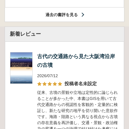
過去の書評を見る
新着レビュー
古代の交通路から見た大阪湾沿岸
の古墳
2026/07/12
投稿者名未設定
従来、古墳の景観や立地は定性的に論じられ
ることが多かった中、本書はGISを用いて古
代交通路からの視認性を客観的・定量的に検
証し、新たな研究の地平を切り開いた意欲作
です。海路・陸路という異なる視点から古墳
の存在意義を再評価し、交通・景観・政治権
力の変遷を一つの論理で結び付けた考察には