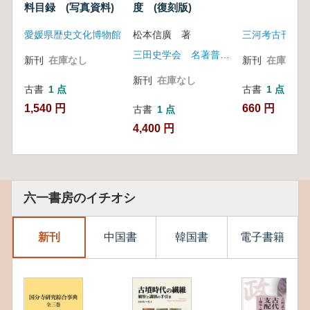
料目録 (写真資料)
度 (復刻版)
愛媛県歴史文化博物館
松本信廣 著
三河考古刊行会
三田史学会 名著普及会
新刊
在庫なし
新刊
在庫なし
新刊
在庫なし
古書
1 点
古書
1 点
1,540 円
660 円
古書
1 点
4,400 円
六一書房のイチオシ
新刊
中国書
韓国書
電子書籍