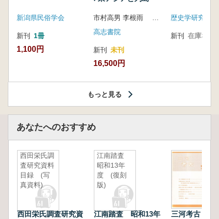
新潟県民俗学会
市村高男 李根雨 高津孝 劉恒武 編
歴史学研究会
高志書院
新刊
1冊
新刊
在庫なし
1,100円
新刊
未刊
16,500円
もっと見る
あなたへのおすすめ
西田栄氏調
江南踏査
査研究資料
昭和13年
目録 (写
度 (復刻
真資料)
版)
西田栄氏調査研究資
江南踏査 昭和13年
三河考古 第