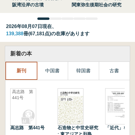
阪湾沿岸の古墳
関東弥生後期社会の研究
2026年08月07日現在、
139,388
冊(67,181点)の在庫があります
新着の本
新刊
中国書
韓国書
古書
高志路 第
441号
高志路 第441号
石造物と中世史研究
「近代」を問
: 東アジアと列島