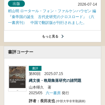
出版
2026-07-14
籾山明 ロータール・フォン・ファルケンハウゼン 編
『秦帝国の誕生 古代史研究のクロスロード』（六
一書房刊） 中国で翻訳版が刊行されました。
もっと見る
書評コーナー
書評
第80回 2025.07.15
縄文後・晩期集落研究の諸問題
山本暉久 著
2025/05
六一書房
発行
評者：長田友也
(中部大学非常勤講師)