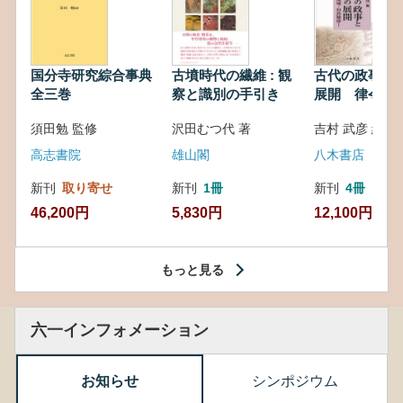
国分寺研究綜合事典
古墳時代の繊維 : 観
古代の政事と
全三巻
察と識別の手引き
展開 律令・
対外関係
須田勉 監修
沢田むつ代 著
吉村 武彦 編集
高志書院
雄山閣
八木書店
新刊
取り寄せ
新刊
1冊
新刊
4冊
46,200円
5,830円
12,100円
もっと見る
六一インフォメーション
お知らせ
シンポジウム