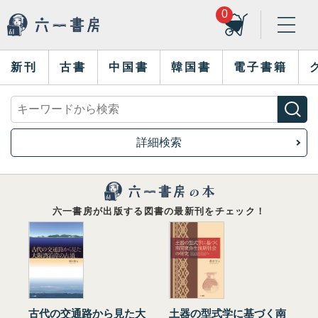
0
新刊
古書
中国書
韓国書
電子書籍
詳細検索
六一書房が出版する図書の最新刊をチェック！
古代の交通路から見た大
土器の型式学に基づく南