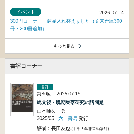
イベント
2026-07-14
300円コーナー 商品入れ替えました（文京倉庫300
冊・200冊追加）
もっと見る
書評コーナー
書評
第80回 2025.07.15
縄文後・晩期集落研究の諸問題
山本暉久 著
2025/05
六一書房
発行
評者：長田友也
(中部大学非常勤講師)