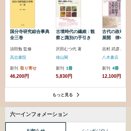
国分寺研究綜合事典
古墳時代の繊維 : 観
古代の政事と
全三巻
察と識別の手引き
展開 律令・
対外関係
須田勉 監修
沢田むつ代 著
吉村 武彦 編集
高志書院
雄山閣
八木書店
新刊
取り寄せ
新刊
1冊
新刊
4冊
46,200円
5,830円
12,100円
もっと見る
六一インフォメーション
お知らせ
シンポジウム