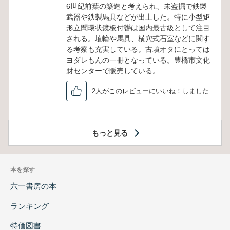
6世紀前葉の築造と考えられ、未盗掘で鉄製
武器や鉄製馬具などが出土した。特に小型矩
形立聞環状鏡板付轡は国内最古級として注目
される。埴輪や馬具、横穴式石室などに関す
る考察も充実している。古墳オタにとっては
ヨダレもんの一冊となっている。豊橋市文化
財センターで販売している。
2人がこのレビューにいいね！しました
もっと見る
本を探す
六一書房の本
ランキング
特価図書