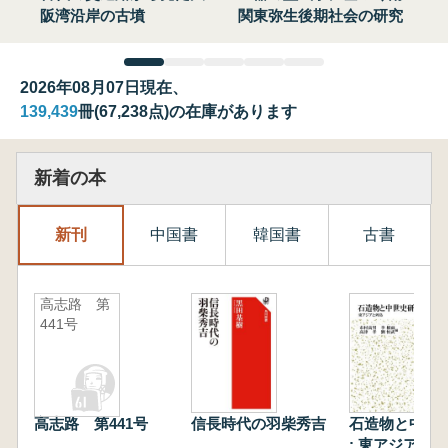
阪湾沿岸の古墳
関東弥生後期社会の研究
2026年08月07日現在、
139,439
冊(67,238点)の在庫があります
新着の本
新刊
中国書
韓国書
古書
高志路 第
441号
高志路 第441号
信長時代の羽柴秀吉
石造物と中世
: 東アジアと