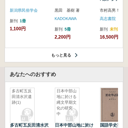
新潟県民俗学会
黒田 基樹 著
KADOKAWA
高志書院
新刊
1冊
1,100円
新刊
5冊
新刊
未刊
2,200円
16,500円
もっと見る
あなたへのおすすめ
多古町五反
日本中部山
田清水沢遺
地に於ける
跡(1)
縄文早期文
化の研究
中
多古町五反田清水沢
日本中部山地に於け
国語学史要