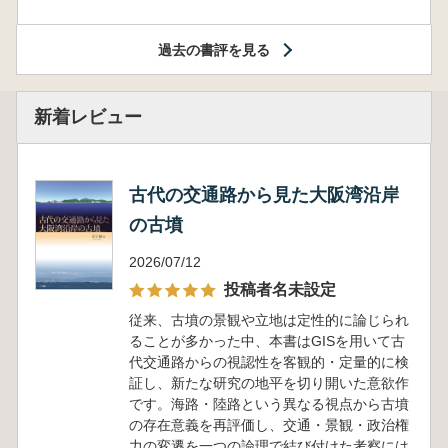
過去の書評を見る
新着レビュー
古代の交通路から見た大阪湾沿岸
の古墳
2026/07/12
投稿者名未設定
従来、古墳の景観や立地は定性的に論じられ
ることが多かった中、本書はGISを用いて古
代交通路からの視認性を客観的・定量的に検
証し、新たな研究の地平を切り開いた意欲作
です。海路・陸路という異なる視点から古墳
の存在意義を再評価し、交通・景観・政治権
力の変遷を一つの論理で結び付けた考察には