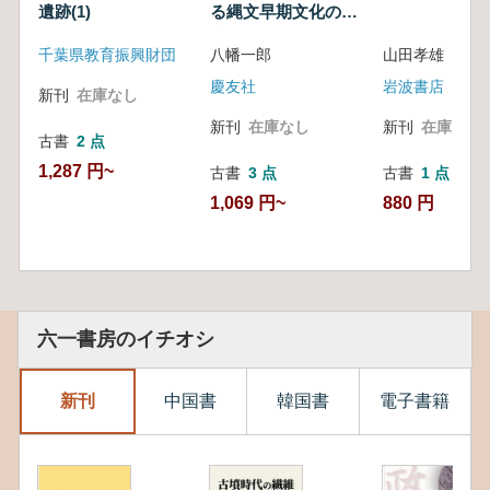
遺跡(1)
る縄文早期文化の研
究 中
千葉県教育振興財団
八幡一郎
山田孝雄 著
慶友社
岩波書店
新刊
在庫なし
新刊
在庫なし
新刊
在庫なし
古書
2 点
1,287 円~
古書
3 点
古書
1 点
1,069 円~
880 円
六一書房のイチオシ
新刊
中国書
韓国書
電子書籍