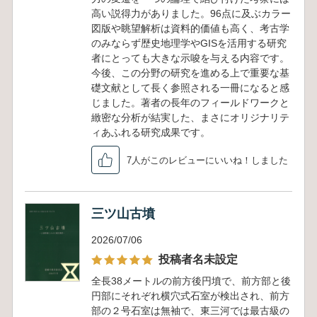
高い説得力がありました。96点に及ぶカラー
図版や眺望解析は資料的価値も高く、考古学
のみならず歴史地理学やGISを活用する研究
者にとっても大きな示唆を与える内容です。
今後、この分野の研究を進める上で重要な基
礎文献として長く参照される一冊になると感
じました。著者の長年のフィールドワークと
緻密な分析が結実した、まさにオリジナリテ
ィあふれる研究成果です。
7人がこのレビューにいいね！しました
三ツ山古墳
2026/07/06
投稿者名未設定
全長38メートルの前方後円墳で、前方部と後
円部にそれぞれ横穴式石室が検出され、前方
部の２号石室は無袖で、東三河では最古級の