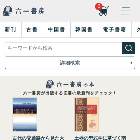
0
新刊
古書
中国書
韓国書
電子書籍
詳細検索
六一書房が出版する図書の最新刊をチェック！
古代の交通路から見た大
土器の型式学に基づく南